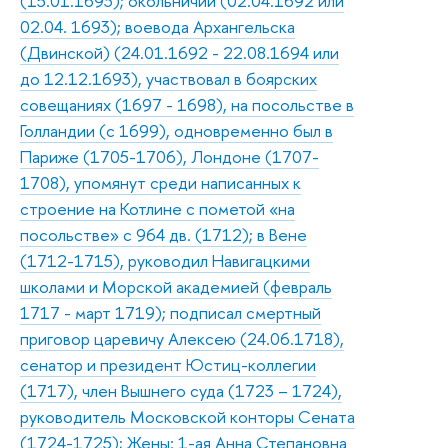
(15.01.1693); окольничий (02.04.1692 или
02.04. 1693); воевода Архангельска
(Двинской) (24.01.1692 - 22.08.1694 или
до 12.12.1693), участвовал в боярских
совещаниях (1697 - 1698), на посольстве в
Голландии (с 1699), одновременно был в
Париже (1705-1706), Лондоне (1707-
1708), упомянут среди написанных к
строение на Котлине с пометой «на
посольстве» с 964 дв. (1712); в Вене
(1712-1715), руководил Навигацкими
школами и Морской академией (февраль
1717 - март 1719); подписал смертный
приговор царевичу Алексею (24.06.1718),
сенатор и президент Юстиц-коллегии
(1717), член Вышнего суда (1723 – 1724),
руководитель Московской конторы Сената
(1724-1725); Жены: 1-ая Анна Степановна