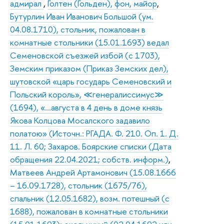
адмирал
,
Голтен (Гольден), фон, майор
,
Бутурлин Иван Иванович Большой (ум.
04.08.1710), стольник, пожалован в
комнатные стольники (15.01.1693) ведал
Семеновской съезжей избой (с 1703),
Земским приказом (Приказ Земских дел),
шутовской «царь государь Семеновский и
Польский король», ≪генералиссимус≫
(1694), «…августа в 4 день в доме князь
Якова Колцова Мосалского задавило
полатою» (Источн.: РГАДА. Ф. 210. Оп. 1. Д.
11. Л. 60; Захаров. Боярские списки (Дата
обращения 22.04.2021; собств. информ.)
,
Матвеев Андрей Артамонович (15.08.1666
– 16.09.1728), стольник (1675/76),
спальник (12.05.1682), возм. потешный (с
1688), пожалован в комнатные стольники