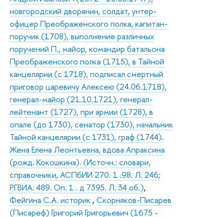
новгородский дворянин, солдат, унтер-
офицер Преображенского полка, капитан-
поручик (1708), выполнение различных
поручений П., майор, командир батальона
Преображенского полка (1715), в Тайной
канцелярии (с 1718), подписал смертный
приговор царевичу Алексею (24.06.1718),
генерал-майор (21.10.1721), генерал-
лейтенант (1727), при армии (1728), в
опале (до 1730), сенатор (1730), начальник
Тайной канцелярии (с 1731), граф (1744).
Жена Елена Леонтьевна, вдова Апраксина
(рожд. Кокошкина). (Источн.: словари,
справочники, АСПбИИ 270. 1 .98. Л. 246;
РГВИА. 489. Оп. 1 . д 7395. Л. 34 об.)
,
Фейгина С.А. историк
,
Скорняков-Писарев
(Писареф) Григорий Григорьевич (1675 -