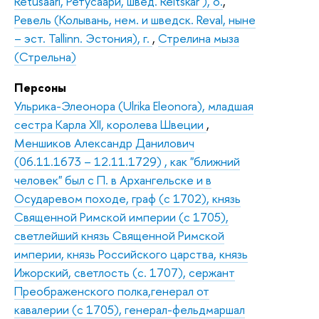
Retusaari, Ретусаари, швед. Reitskär ), о.
,
Ревель (Колывань, нем. и шведск. Reval, ныне
– эст. Tallinn. Эстония), г.
,
Стрелина мыза
(Стрельна)
Персоны
Ульрика-Элеонора (Ulrika Eleonora), младшая
сестра Карла XII, королева Швеции
,
Меншиков Александр Данилович
(06.11.1673 – 12.11.1729) , как "ближний
человек" был с П. в Архангельске и в
Осударевом походе, граф (с 1702), князь
Священной Римской империи (с 1705),
светлейший князь Священной Римской
империи, князь Российского царства, князь
Ижорский, светлость (с. 1707), сержант
Преображенского полка,генерал от
кавалерии (с 1705), генерал-фельдмаршал