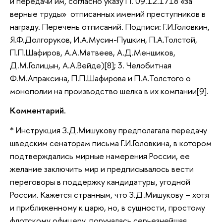
и передачи им, согласно указу П. 09.12.1718 «за
верные труды» отписанных имений преступников в
награду. Перечень отписаний. Подписи: Г.И.Головкин,
Я.Ф.Долгоруков, И.А.Мусин-Пушкин, П.А.Толстой,
П.П.Шафиров, А.А.Матвеев, А.Д.Меншиков,
Д.М.Голицын, А.А.Вейде)[8]; 3. Челобитная
Ф.М.Апраксина, П.П.Шафирова и П.А.Толстого о
монополии на производство шелка в их компании[9].
Комментарий.
* Инструкция З.Д.Мишукову предполагала передачу
шведским сенаторам письма Г.И.Головкина, в котором
подтверждались мирные намерения России, ее
желание заключить мир и предписывалось вести
переговоры в поддержку кандидатуры, угодной
России. Кажется странным, что З.Д.Мишукову – хотя
и приближенному к царю, но, в сущности, простому
флотскому офицеру, поручалась серьезнейшая