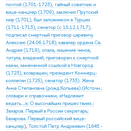
почтой (1701-1723), тайный советник и
вице-канцлер (1709), заключил Прутский
мир (1701), был заложником в Турции
(1711-1713), сенатор (с 15.12.1717),
подписал смертный приговор царевичу
Алексею (24.06.1718); кавалер ордена Св.
Андрея (1719), опала, лишение чинов,
титула, владений, приговорен к смертной
казни, замененной ссылкой в Новгород
(1723), возвращен, президент Коммерц-
коллегии (1725), сенатор (1733). Жена
Анна Степановна (рожд.Копьева).(Источн.:
словари и справочники, «Надлежит
ведать…»; О высочайших пришествиях ;
Захаров. Первый в России секретарь;
Базарова. Первый российский вице-
канцлер)
,
Толстой Петр Андреевич (1645 -