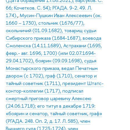
(Дата обращения 17.06.2021); Барсуков. С.
66; Кочетков. С. 54); РГАДА. 9-2. 49. Л.
174).
,
Мусин-Пушкин Иван Алексеевич (ок.
1660 – 1730), стольник (1676/77),
окольничий (01.09.1682), товарищ судьи
Сибирского приказа (1684-1687), воевода
Смоленска (14.11.1689), Астрахани (1695,
февр.- авг. 1696, 1700) (или 02.07.1694-
29.04.1702), боярин (09.09.1698), судья
Монастырского приказа, ведал Печатным
двором (с 1702), граф (1710), сенатор и
тайный советник (1711), президент Штатс-
контор-коллегии (1717), подписал
смертный приговор царевичу Алексею
(24.06.1718); его титул в декабре 1719:
«боярин и сенатор, тайный советник, граф»
(РГАДА. 248. Оп. 2, д. 17. Л. 585), член
Вышнего суда (1723-1724), член