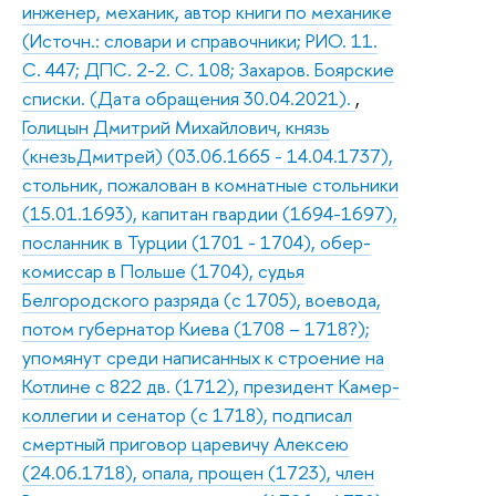
инженер, механик, автор книги по механике
(Источн.: словари и справочники; РИО. 11.
С. 447; ДПС. 2-2. С. 108; Захаров. Боярские
списки. (Дата обращения 30.04.2021).
,
Голицын Дмитрий Михайлович, князь
(кнезьДмитрей) (03.06.1665 - 14.04.1737),
стольник, пожалован в комнатные стольники
(15.01.1693), капитан гвардии (1694-1697),
посланник в Турции (1701 - 1704), обер-
комиссар в Польше (1704), судья
Белгородского разряда (с 1705), воевода,
потом губернатор Киева (1708 – 1718?);
упомянут среди написанных к строение на
Котлине с 822 дв. (1712), президент Камер-
коллегии и сенатор (с 1718), подписал
смертный приговор царевичу Алексею
(24.06.1718), опала, прощен (1723), член