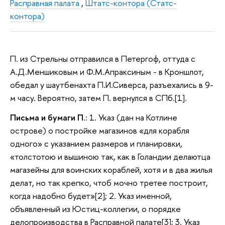
Расправная палата
,
Штатс-контора (Статс-
контора)
П. из Стрельны отправился в Петергоф, оттуда с
А.Д.Меншиковым и Ф.М.Апраксиным - в Кроншлот,
обедал у шаутбенахта П.И.Сиверса, разъехались в 9-
м часу. Вероятно, затем П. вернулся в СПб.[1].
Письма и бумаги П
.: 1. Указ (дан на Котлине
острове) о постройке магазинов «для корабля
одного» с указанием размеров и планировки,
«толстотою и вышиною так, как в Голандии делаютца
магазейны для воинских кораблей, хотя и в два жилья
делат, но так крепко, чтоб мочно третее построит,
когда надобно будет»[2]; 2. Указ именной,
объявленный из Юстиц-коллегии, о порядке
делопроизводства в Расправной палате[3]; 3. Указ