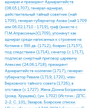
адмирал и президент Адмиралтейств
(08.03.1707), генерал-адмирал,
действительный тайный советник (май
1709), генерал-губернатор Азова (май 1709
или 06.02.1710 - 1719), граф (вместе с
П.М.Апраксиным)(1709), упомянут как
адмирал среди написанных к строение на
Котлине с 355 дв. (1712), боярин (1713?),
под следствием (1714), сенатор (с 1717),
подписал смертный приговор царевичу
Алексею (24.06.1718); президент
Адмиралтейств-коллегии (1717), генерал-
губернатор Ревеля (1719, 1720), член
Верховного тайного совета (1726), в
отставке (с 1727). Жена Домна Богдановна
(рожд. Хрущева), (ум. 1702) (Источн.: ДПС.
2-2. С. 101; Захаров. Боярские списки.