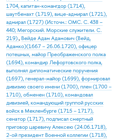
1704, капитан-комангдор (1714),
шаутбенахт (1719), вице-адмирал (1721),
адмирал (1727) (Источн.: ОМС. С. 438 –
440; Мегорский. Морские служители. С.
219).
,
Вейде Адам Адамович (Вейд,
Адамко)(1667 – 26.06.1720), офицер
потешных, майор Преображенского полка
(1694), командир Лефортовского полка,
выполнял дипломатические поручения
(1697), генерал-майор (1699), формировал
дивизию своего имени (1700), плен (1700 –
1710), обменен (1710), командовал
дивизией, командующий группой русских
войск в Мекленбурге (1715 – 1717),
сенатор (1717), подписал смертный
приговор царевичу Алексею (24.06.1718),
2-ой президент Военной коллегии (1718),