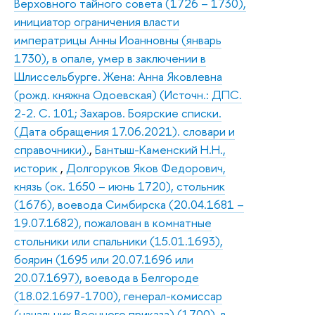
Верховного тайного совета (1726 – 1730),
инициатор ограничения власти
императрицы Анны Иоанновны (январь
1730), в опале, умер в заключении в
Шлиссельбурге. Жена: Анна Яковлевна
(рожд. княжна Одоевская) (Источн.: ДПС.
2-2. С. 101; Захаров. Боярские списки.
(Дата обращения 17.06.2021). словари и
справочники).
,
Бантыш-Каменский Н.Н.,
историк
,
Долгоруков Яков Федорович,
князь (ок. 1650 – июнь 1720), стольник
(1676), воевода Симбирска (20.04.1681 –
19.07.1682), пожалован в комнатные
стольники или спальники (15.01.1693),
боярин (1695 или 20.07.1696 или
20.07.1697), воевода в Белгороде
(18.02.1697-1700), генерал-комиссар
(начальник Военного приказа) (1700), в