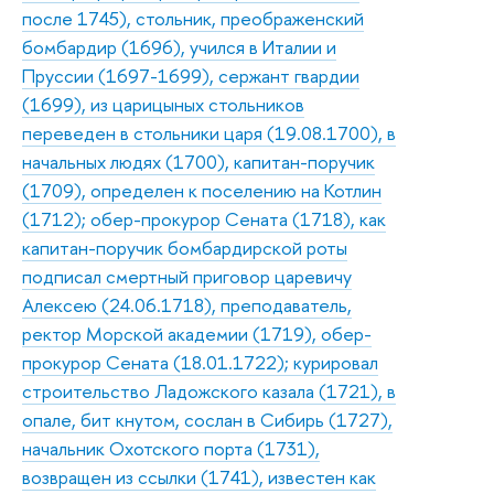
после 1745), стольник, преображенский
бомбардир (1696), учился в Италии и
Пруссии (1697-1699), сержант гвардии
(1699), из царицыных стольников
переведен в стольники царя (19.08.1700), в
начальных людях (1700), капитан-поручик
(1709), определен к поселению на Котлин
(1712); обер-прокурор Сената (1718), как
капитан-поручик бомбардирской роты
подписал смертный приговор царевичу
Алексею (24.06.1718), преподаватель,
ректор Морской академии (1719), обер-
прокурор Сената (18.01.1722); курировал
строительство Ладожского казала (1721), в
опале, бит кнутом, сослан в Сибирь (1727),
начальник Охотского порта (1731),
возвращен из ссылки (1741), известен как