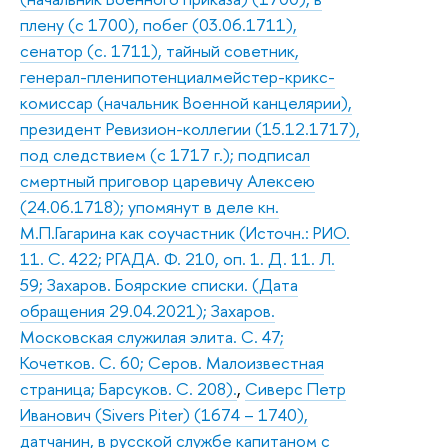
плену (с 1700), побег (03.06.1711),
сенатор (с. 1711), тайный советник,
генерал-пленипотенциалмейстер-крикс-
комиссар (начальник Военной канцелярии),
президент Ревизион-коллегии (15.12.1717),
под следствием (с 1717 г.); подписал
смертный приговор царевичу Алексею
(24.06.1718); упомянут в деле кн.
М.П.Гагарина как соучастник (Источн.: РИО.
11. С. 422; РГАДА. Ф. 210, оп. 1. Д. 11. Л.
59; Захаров. Боярские списки. (Дата
обращения 29.04.2021); Захаров.
Московская служилая элита. С. 47;
Кочетков. С. 60; Серов. Малоизвестная
страница; Барсуков. С. 208).
,
Сиверс Петр
Иванович (Sivers Piter) (1674 – 1740),
датчанин, в русской службе капитаном с