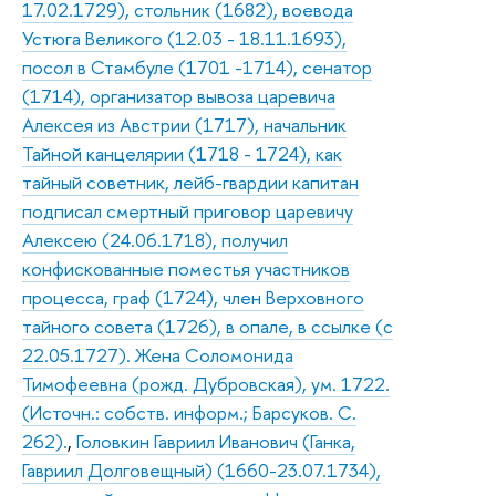
17.02.1729), стольник (1682), воевода
Устюга Великого (12.03 - 18.11.1693),
посол в Стамбуле (1701 -1714), сенатор
(1714), организатор вывоза царевича
Алексея из Австрии (1717), начальник
Тайной канцелярии (1718 - 1724), как
тайный советник, лейб-гвардии капитан
подписал смертный приговор царевичу
Алексею (24.06.1718), получил
конфискованные поместья участников
процесса, граф (1724), член Верховного
тайного совета (1726), в опале, в ссылке (с
22.05.1727). Жена Соломонида
Тимофеевна (рожд. Дубровская), ум. 1722.
(Источн.: собств. информ.; Барсуков. С.
262).
,
Головкин Гавриил Иванович (Ганка,
Гавриил Долговещный) (1660-23.07.1734),