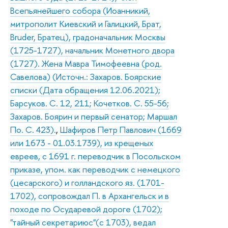
Всепьянейшего собора (Иоанникий,
митрополит Киевский и Галицкий, Брат,
Bruder, Братец), градоначальник Москвы
(1725-1727), начальник Монетного двора
(1727). Жена Мавра Тимофеевна (род.
Савелова) (Источн.: Захаров. Боярские
списки (Дата обращения 12.06.2021);
Барсуков. С. 12, 211; Кочетков. С. 55-56;
Захаров. Боярин и первый сенатор; Маршал
По. С. 423).
,
Шафиров Петр Павлович (1669
или 1673 - 01.03.1739), из крещеных
евреев, с 1691 г. переводчик в Посольском
приказе, упом. как переводчик с немецкого
(цесарского) и голландского яз. (1701-
1702), сопровождал П. в Архангельск и в
походе по Осударевой дороге (1702);
"тайный секретариюс"(с 1703), ведал