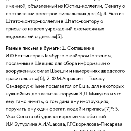
именной, объявленный из Юстиц-коллегии, Сенату о
составлении реестров фискальских дел[4]; 4. Указ из
Штатс-контор-коллегии в Штатс-контору о
присылке из всех учреждений ежемесячных
ведомостей о деньгах[5].
Разные письма и бумаги
: 1. Соглашение
И.Ф.Беттингера в Гамбурге с майором Голтеном,
посланным в Швецию для сбора информации о
вооруженных силах Швеции и намерениях шведского
правительства[6]; 2. Ф.М.Апраксин – Томасу
Сандерсу: «Ныне посылается от Е.ц.в. для некоторых
нужнейших дел капитан-поручик З.Д.Мишуков и что
ему тамо чинить, о том дана ему инструкция»,
поручить ему один фрегат, людей и припасы[7]*; 3.
Указ Сената об удовлетворении челобитной
И.И.Бутурлина А.И.Ушакова, Г.Г.Скорнякова-Писарева