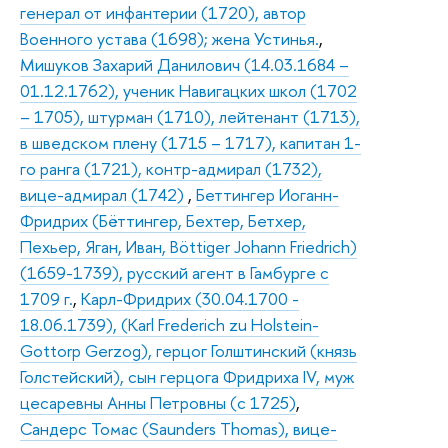
генерал от инфантерии (1720), автор
Военного устава (1698); жена Устинья.
,
Мишуков Захарий Данилович (14.03.1684 –
01.12.1762), ученик Навигацких школ (1702
– 1705), штурман (1710), лейтенант (1713),
в шведском плену (1715 – 1717), капитан 1-
го ранга (1721), контр-адмирал (1732),
вице-адмирал (1742)
,
Беттингер Иоганн-
Фридрих (Бёттингер, Бехтер, Бетхер,
Пехьер, Яган, Иван, Böttiger Johann Friedrich)
(1659-1739), русский агент в Гамбурге с
1709 г.
,
Карл-Фридрих (30.04.1700 -
18.06.1739), (Karl Frederich zu Holstein-
Gottorp Gerzog), герцог Голштинский (князь
Голстейский), сын герцога Фридриха IV, муж
цесаревны Анны Петровны (с 1725)
,
Сандерс Томас (Saunders Thomas), вице-