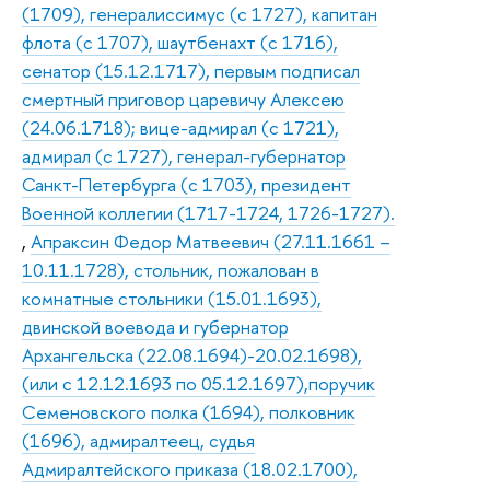
(1709), генералиссимус (с 1727), капитан
флота (с 1707), шаутбенахт (с 1716),
сенатор (15.12.1717), первым подписал
смертный приговор царевичу Алексею
(24.06.1718); вице-адмирал (с 1721),
адмирал (с 1727), генерал-губернатор
Санкт-Петербурга (с 1703), президент
Военной коллегии (1717-1724, 1726-1727).
,
Апраксин Федор Матвеевич (27.11.1661 –
10.11.1728), стольник, пожалован в
комнатные стольники (15.01.1693),
двинской воевода и губернатор
Архангельска (22.08.1694)-20.02.1698),
(или с 12.12.1693 по 05.12.1697),поручик
Семеновского полка (1694), полковник
(1696), адмиралтеец, судья
Адмиралтейского приказа (18.02.1700),