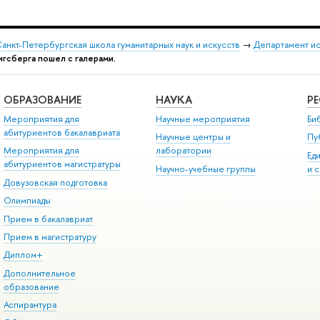
анкт-Петербургская школа гуманитарных наук и искусств
→
Департамент и
нигсберга пошел с галерами.
ОБРАЗОВАНИЕ
НАУКА
Р
Мероприятия для
Научные мероприятия
Би
абитуриентов бакалавриата
Научные центры и
Пу
Мероприятия для
лаборатории
Ед
абитуриентов магистратуры
Научно-учебные группы
и 
Довузовская подготовка
Олимпиады
Прием в бакалавриат
Прием в магистратуру
Диплом+
Дополнительное
образование
Аспирантура