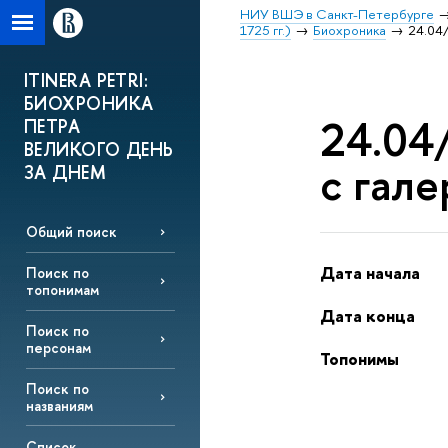
НИУ ВШЭ в Санкт-Петербурге
1725 гг.)
Биохроника
24.04/
ITINERA PETRI:
БИОХРОНИКА
24.04/
ПЕТРА
ВЕЛИКОГО ДЕНЬ
с гале
ЗА ДНЕМ
Общий поиск
Дата начала
Поиск по
топонимам
Дата конца
Поиск по
персонам
Топонимы
Поиск по
названиям
Список