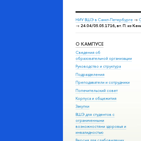
НИУ ВШЭ в Санкт-Петербурге
→
С
→
24.04/05.05.1716, вт. П. из Ке
О КАМПУСЕ
Сведения об
образовательной организации
Руководство и структура
Подразделения
Преподаватели и сотрудники
Попечительский совет
Корпуса и общежития
Закупки
ВШЭ для студентов с
ограниченными
возможностями здоровья и
инвалидностью
Версия для слабовидящих