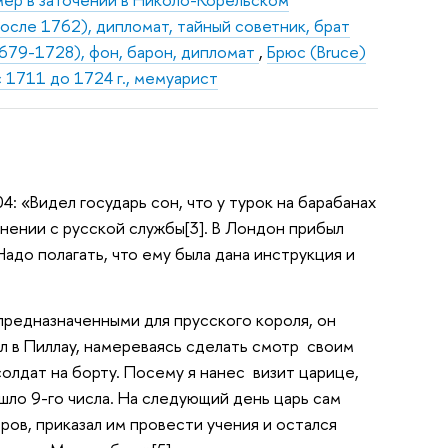
осле 1762), дипломат, тайный советник, брат
1679-1728), фон, барон, дипломат
,
Брюс (Bruce)
с 1711 до 1724 г., мемуарист
04: «Видел государь сон, что у турок на барабанах
ьнении с русской службы[3]. В Лондон прибыл
адо полагать, что ему была дана инструкция и
предназначенными для прусского короля, он
хал в Пиллау, намереваясь сделать смотр своим
олдат на борту. Посему я нанес визит царице,
ошло 9-го числа. На следующий день царь сам
ров, приказал им провести учения и остался