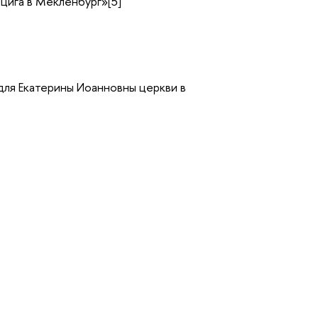
цига в Мекленбург»[5]
для Екатерины Иоанновны церкви в