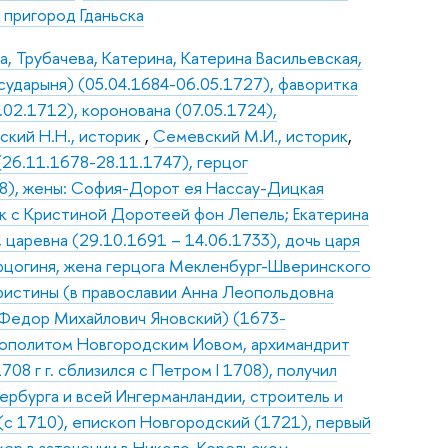
, пригород Гданьска
, Трубачева, Катерина, Катерина Васильевская,
осударыня) (05.04.1684-06.05.1727), фаворитка
9.02.1712), коронована (07.05.1724),
ский Н.Н., историк
,
Семевский М.И., историк
,
(26.11.1678-28.11.1747), герцог
8), жены: София-Дорот ея Нассау-Дицкая
ак с Кристиной Доротеей фон Лепель; Екатерина
 царевна (29.10.1691 – 14.06.1733), дочь царя
рцогиня, жена герцога Мекленбург-Шверинского
ристины (в православии Анна Леопольдовна
Федор Михайлович Яновский) (1673-
трополитом Новгородским Иовом, архимандрит
8 г г. сблизился с Петром I 1708), получил
ербурга и всей Ингерманландии, строитель и
с 1710), епископ Новгородский (1721), первый
умер в заточении в Николо-Корельском