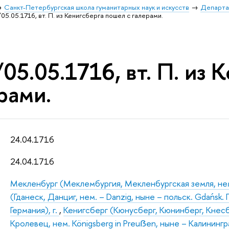
Санкт-Петербургская школа гуманитарных наук и искусств
Департа
05.05.1716, вт. П. из Кенигсберга пошел с галерами.
05.05.1716, вт. П. из
рами.
24.04.1716
24.04.1716
Мекленбург (Меклембургия, Мекленбургская земля, нем
(Гданеск, Данциг, нем. – Danzig, ныне – польск. Gdańsk. 
Германия), г.
,
Кенигсберг (Кюнусберг, Кюнинберг, Кнес
Кролевец, нем. Königsberg in Preuẞen, ныне – Калинингра