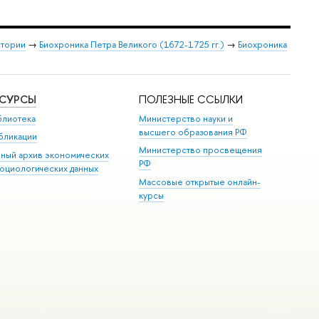
стории
→
Биохроника Петра Великого (1672-1725 гг.)
→
Биохроника
ЕСУРСЫ
ПОЛЕЗНЫЕ ССЫЛКИ
блиотека
Министерство науки и
высшего образования РФ
бликации
Министерство просвещения
иный архив экономических
РФ
социологических данных
Массовые открытые онлайн-
курсы