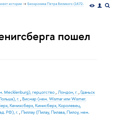
мент истории
Биохроника Петра Великого (1672-
 Кенигсберга пошел
. Mecklenburg), герцогство
,
Лондон, г.
,
Гданьск
Польша), г.
,
Висмар (нем. Wismar или Wismer.
берх, Кенихсберх, Кинисберх, Королевец,
д. РФ), г.
,
Пиллау (Пилау, Пилава, Пилоу, нем.