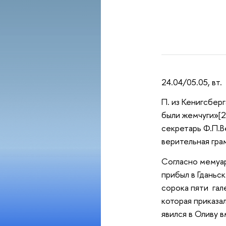
24.04/05.05, вт.
П. из Кенигсберг
были жемчуги»[2]
секретарь Ф.П.В
верительная гра
Согласно мемуар
прибыл в Гданьс
сорока пяти гал
которая приказа
явился в Оливу 