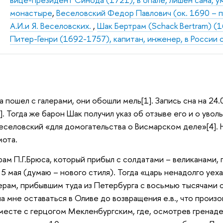
монастыре
,
Веселовский Федор Павлович (ок. 1690 – п
А.И.и Я. Веселовских.
,
Шак Бертрам (Schack Bertram) (
Питер-Генри (1692-1757), капитан, инженер, в России 
а пошел с галерами, они обошли мель[1]. Запись сна на 24.
. Тогда же барон Шак получил указ об отзыве его и о увол
еселовский «для домогательства о Висмарском деле»[4]. Н
мота.
ам П.Г.Брюса, который прибыл с солдатами – великанами, 
к 5 мая (думаю – нового стиля). Тогда «царь ненадолго уе
ерам, прибывшим туда из Петербурга с восьмью тысячами с
ла мне оставаться в Оливе до возвращения е.в., что произ
вместе с герцогом Мекленбургским, где, осмотрев гренаде