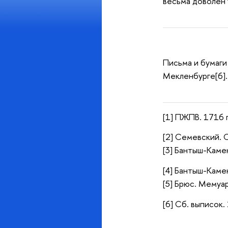
весьма доволен 
Письма и бумаги
Мекленбурге[6].
[1] ПЖПВ. 1716 г
[2] Семевский. С
[3] Бантыш-Камен
[4] Бантыш-Камен
[5] Брюс. Мемуар
[6] Сб. выписок. 