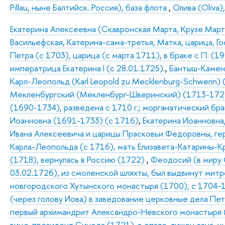
Pillau, ныне Балтийск. Россия), база флота
,
Олива (Oliva)
Екатерина Алексеевна (Скавронская Марта, Крузе Марта
Васильефская, Катерина-сама-третья, Матка, царица, Г
Петра (с 1703), царица (с марта 1711), в браке с П. (1
императрица Екатерина I (с 28.01.1725).
,
Бантыш-Камен
Карл-Леопольд (Karl Leopold zu Mecklenburg-Schwerin) 
Мекленбургский (Мекленбург-Шверинский) (1713-172
(1690-1734), разведена с 1710 г.; морганатический бр
Иоанновна (1691-1733) (с 1716)
,
Екатерина Иоанновна,
Ивана Алексеевича и царицы Прасковьи Федоровны, ге
Карла-Леопольда (с 1716), мать Елизавета-Катарины-К
(1718), вернулась в Россию (1722)
,
Феодосий (в миру 
03.02.1726), из смоленской шляхты, был выдвинут ми
новгородского Хутынского монастыря (1700), с 1704-170
(через голову Иова) в заведование церковные дела Пет
первый архимандрит Александро-Невского монастыря (
вице-президент Синода (1721), в опале, лишен сана, 