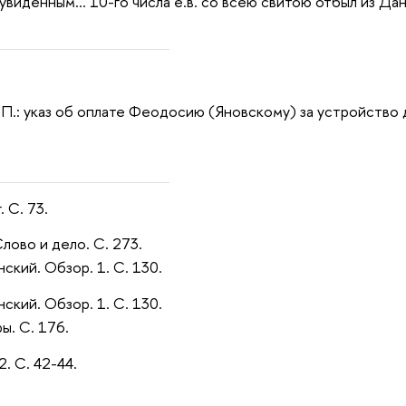
увиденным… 10-го числа е.в. со всею свитою отбыл из Дан
 П.: указ об оплате Феодосию (Яновскому) за устройство 
. С. 73.
лово и дело. С. 273.
ский. Обзор. 1. С. 130.
ский. Обзор. 1. С. 130.
ы. С. 176.
2. С. 42-44.