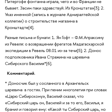
Питергофе фонтанна играла, чего и во Франции не
бывает. Засим паки здравствуй. Из Кронштата»[3]; 2.
Указ именной (запись в журнале Адмиралтейской
коллегии) о строительстве магазина в
Кронштадте[4].
Разные письма и бумаги: 1. Ян Гофт – Ф.М.Апраксину
из Ревеля: о возвращении фрегатов Мадагаскарской
экспедиции в Ревель 08.01 из-за течи[5]; 2. Донос
подполковника Ивана Стражина на царевича
Сибирского Василия*[6].
Комментарий.
* Доносчик был у сосланного в Архангельск
царевича в гостях. При пении многолетия при словах
«Царю Сибирскому», Василий сказал, что
«Сибирский царь он, Василей и за то его, Василья, я
бранил и говорил ему: «Какой ты Сибирский царь, но