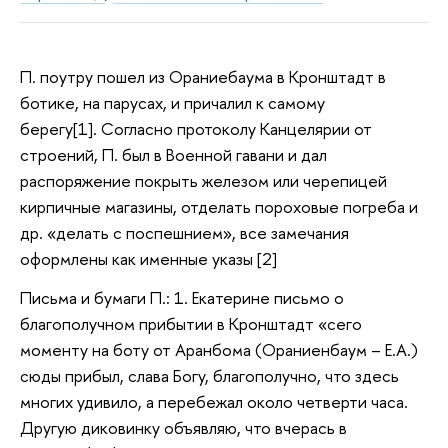
П. поутру пошел из Ораниебаума в Кронштадт в
ботике, на парусах, и причалил к самому
берегу[1]. Согласно протоколу Канцелярии от
строений, П. был в Военной гавани и дал
распоряжение покрыть железом или черепицей
кирпичные магазины, отделать пороховые погреба и
др. «делать с поспешнием», все замечания
оформлены как именные указы [2]
Письма и бумаги П.: 1. Екатерине письмо о
благополучном прибытии в Кронштадт «сего
моменту на боту от Аранбома (Ораниенбаум – Е.А.)
сюды прибыл, слава Богу, благополучно, что здесь
многих удивило, а перебежал около четверти часа.
Другую диковинку объявляю, что вчерась в