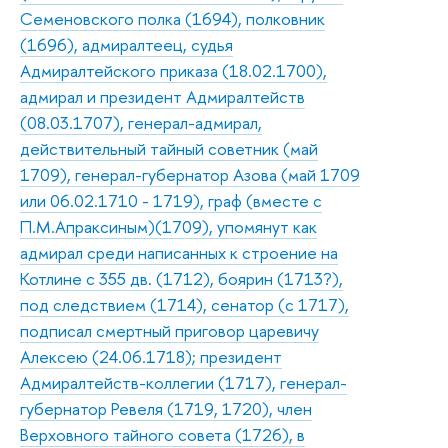
Семеновского полка (1694), полковник
(1696), адмиралтеец, судья
Адмиралтейского приказа (18.02.1700),
адмирал и президент Адмиралтейств
(08.03.1707), генерал-адмирал,
действительный тайный советник (май
1709), генерал-губернатор Азова (май 1709
или 06.02.1710 - 1719), граф (вместе с
П.М.Апраксиным)(1709), упомянут как
адмирал среди написанных к строение на
Котлине с 355 дв. (1712), боярин (1713?),
под следствием (1714), сенатор (с 1717),
подписал смертный приговор царевичу
Алексею (24.06.1718); президент
Адмиралтейств-коллегии (1717), генерал-
губернатор Ревеля (1719, 1720), член
Верховного тайного совета (1726), в