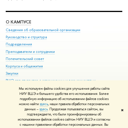
О КАМПУСЕ
ОБ
Сведения об образовательной организации
Мер
Руководство и структура
Мер
Подразделения
Дов
Преподаватели и сотрудники
Ол
Попечительский совет
При
Корпуса и общежития
При
Закупки
Ди
ВШЭ для студентов с ограниченными возможностями
До
здоровья и инвалидностью
Ас
Мы используем файлы cookies для улучшения работы сайта
Версия для слабовидящих
НИУ ВШЭ и большего удобства его использования. Более
Обр
подробную информацию об использовании файлов cookies
Единая платежная страница
можно найти
здесь
, наши правила обработки персональных
данных –
здесь
. Продолжая пользоваться сайтом, вы
✖
Редактору
подтверждаете, что были проинформированы об
© НИУ ВШЭ 1993–2026
Адреса и контакты
Условия использования
использовании файлов cookies сайтом НИУ ВШЭ и согласны
с нашими правилами обработки персональных данных. Вы
материалов
Политика конфиденциальности
Карта сайта