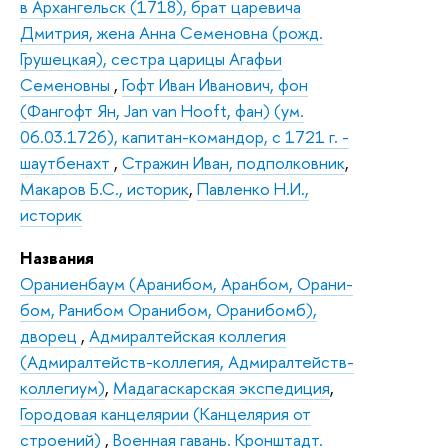
в Архангельск (1718), брат царевича
Дмитрия, жена Анна Семеновна (рожд.
Грушецкая), сестра царицы Агафьи
Семеновны
,
Гофт Иван Иванович, фон
(Фангофт Ян, Jan van Hooft, фан) (ум.
06.03.1726), капитан-командор, с 1721 г. -
шаутбенахт
,
Стражин Иван, подполковник
,
Макаров Б.С., историк
,
Павленко Н.И.,
историк
Названия
Ораниенбаум (Аранибом, Аранбом, Орани-
бом, Ранибом Оранибом, Оранибомб),
дворец
,
Адмиралтейская коллегия
(Адмиралтейств-коллегия, Адмиралтейств-
коллегиум)
,
Мадагаскарская экспедиция
,
Городовая канцелярии (Канцелярия от
строений)
,
Военная гавань. Кронштадт.