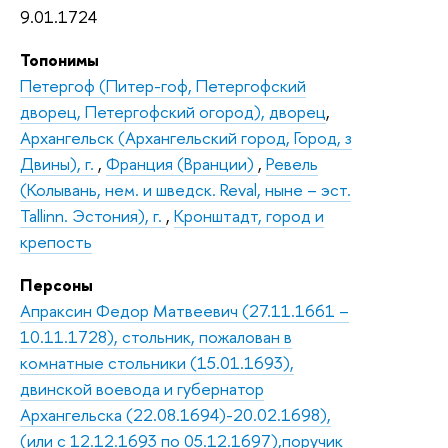
9.01.1724
Топонимы
Петергоф (Питер-гоф, Петергофский
дворец, Петергофский огород), дворец
,
Архангельск (Архангельский город, Город, з
Двины), г.
,
Франция (Вранции)
,
Ревель
(Колывань, нем. и шведск. Reval, ныне – эст.
Tallinn. Эстония), г.
,
Кронштадт, город и
крепость
Персоны
Апраксин Федор Матвеевич (27.11.1661 –
10.11.1728), стольник, пожалован в
комнатные стольники (15.01.1693),
двинской воевода и губернатор
Архангельска (22.08.1694)-20.02.1698),
(или с 12.12.1693 по 05.12.1697),поручик