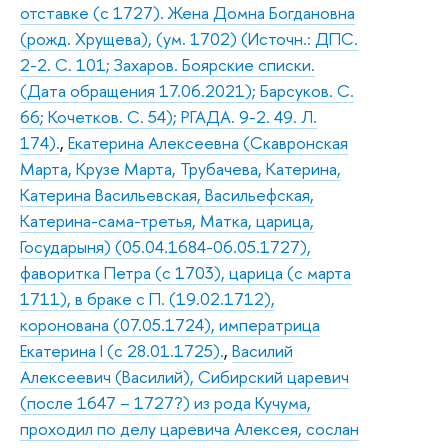
отставке (с 1727). Жена Домна Богдановна
(рожд. Хрущева), (ум. 1702) (Источн.: ДПС.
2-2. С. 101; Захаров. Боярские списки.
(Дата обращения 17.06.2021); Барсуков. С.
66; Кочетков. С. 54); РГАДА. 9-2. 49. Л.
174).
,
Екатерина Алексеевна (Скавронская
Марта, Крузе Марта, Трубачева, Катерина,
Катерина Васильевская, Васильефская,
Катерина-сама-третья, Матка, царица,
Государыня) (05.04.1684-06.05.1727),
фаворитка Петра (с 1703), царица (с марта
1711), в браке с П. (19.02.1712),
коронована (07.05.1724), императрица
Екатерина I (с 28.01.1725).
,
Василий
Алексеевич (Василий), Сибирский царевич
(после 1647 – 1727?) из рода Кучума,
проходил по делу царевича Алексея, сослан