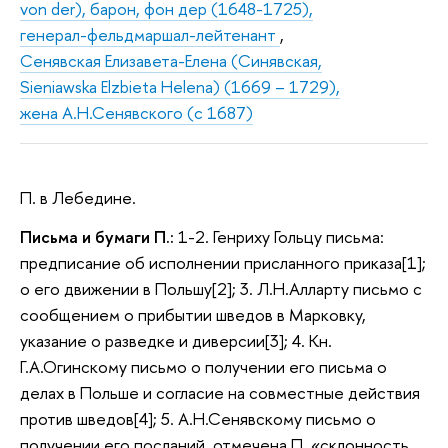
von der), барон, фон дер (1648-1725),
генерал-фельдмаршал-лейтенант
,
Сенявская Елизавета-Елена (Синявская,
Sieniawska Elzbieta Helena) (1669 – 1729),
жена А.Н.Сенявского (с 1687)
П. в Лебедине.
Письма и бумаги П.:
1-2. Генриху Гольцу письма:
предписание об исполнении присланного приказа[1];
о его движении в Польшу[2]; 3. Л.Н.Алларту письмо с
сообщением о прибытии шведов в Марковку,
указание о разведке и диверсии[3]; 4. Кн.
Г.А.Огинскому письмо о получении его письма о
делах в Польше и согласие на совместные действия
против шведов[4]; 5. А.Н.Сенявскому письмо о
получении его посланий, отмечена П. «склонность