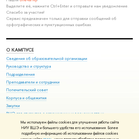
Выделите её, нажмите Ctrl+Enter и отправьте нам уведомление.
Спасибо за участие!
Сервис предназначен только для отправки сообщений об
орфографических и пунктуационных ошибках.
О КАМПУСЕ
ОБ
Сведения об образовательной организации
Мер
Руководство и структура
Мер
Подразделения
Дов
Преподаватели и сотрудники
Ол
Попечительский совет
При
Корпуса и общежития
При
Закупки
Ди
ВШЭ для студентов с ограниченными возможностями
До
здоровья и инвалидностью
Ас
Мы используем файлы cookies для улучшения работы сайта
Версия для слабовидящих
НИУ ВШЭ и большего удобства его использования. Более
Обр
подробную информацию об использовании файлов cookies
Единая платежная страница