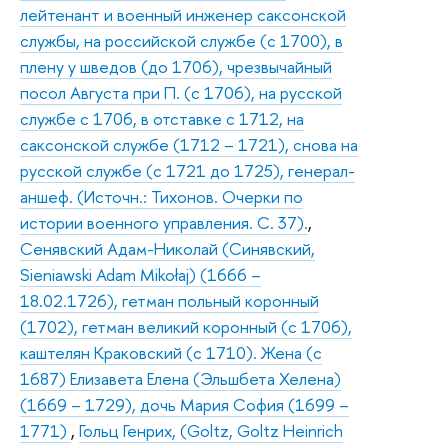
лейтенант и военный инженер саксонской
службы, на российской службе (с 1700), в
плену у шведов (до 1706), чрезвычайный
посол Августа при П. (с 1706), на русской
службе с 1706, в отставке с 1712, на
саксонской службе (1712 – 1721), снова на
русской службе (с 1721 до 1725), генерал-
аншеф. (Источн.: Тихонов. Очерки по
истории военного управления. С. 37).
,
Сенявский Адам-Николай (Синявский,
Sieniawski Adam Mikołaj) (1666 –
18.02.1726), гетман польный коронный
(1702), гетман великий коронный (с 1706),
каштелян Краковский (с 1710). Жена (с
1687) Елизавета Елена (Эльшбета Хелена)
(1669 – 1729), дочь Мария София (1699 –
1771)
,
Гольц Генрих, (Goltz, Goltz Heinrich