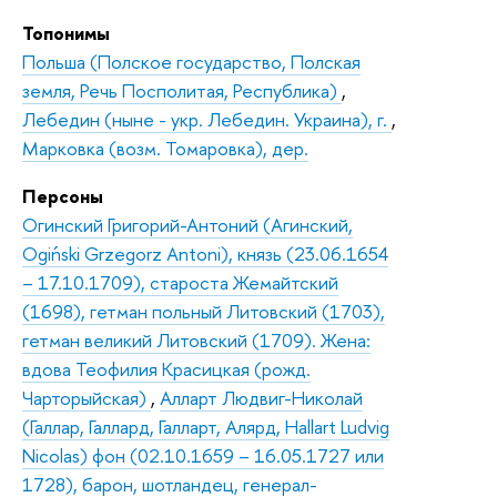
Топонимы
Польша (Полское государство, Полская
земля, Речь Посполитая, Республика)
,
Лебедин (ныне - укр. Лебедин. Украина), г.
,
Марковка (возм. Томаровка), дер.
Персоны
Огинский Григорий-Антоний (Агинский,
Ogiński Grzegorz Antoni), князь (23.06.1654
– 17.10.1709), староста Жемайтский
(1698), гетман польный Литовский (1703),
гетман великий Литовский (1709). Жена:
вдова Теофилия Красицкая (рожд.
Чарторыйская)
,
Алларт Людвиг-Николай
(Галлар, Галлард, Галларт, Алярд, Hallart Ludvig
Nicolas) фон (02.10.1659 – 16.05.1727 или
1728), барон, шотландец, генерал-