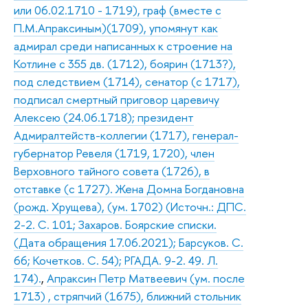
или 06.02.1710 - 1719), граф (вместе с
П.М.Апраксиным)(1709), упомянут как
адмирал среди написанных к строение на
Котлине с 355 дв. (1712), боярин (1713?),
под следствием (1714), сенатор (с 1717),
подписал смертный приговор царевичу
Алексею (24.06.1718); президент
Адмиралтейств-коллегии (1717), генерал-
губернатор Ревеля (1719, 1720), член
Верховного тайного совета (1726), в
отставке (с 1727). Жена Домна Богдановна
(рожд. Хрущева), (ум. 1702) (Источн.: ДПС.
2-2. С. 101; Захаров. Боярские списки.
(Дата обращения 17.06.2021); Барсуков. С.
66; Кочетков. С. 54); РГАДА. 9-2. 49. Л.
174).
,
Апраксин Петр Матвеевич (ум. после
1713) , стряпчий (1675), ближний стольник