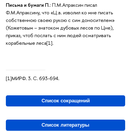
Письма и бумаги П
.: П.М.Апраксин писал
Ф.М.Апраксину, что «Ц.в. изволил ко мне писать
собственною своею рукою с сим доносителем»
(Кожетовым – знатоком дубовых лесов по Цне),
приказ, чтоб послать с ним людей осматривать
корабельные леса[1].
[1]МИРФ. 3. С. 693-694.
Список сокращений
Список литературы