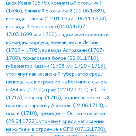
царя Ивана (1676), комнатный стольник П.
(1686), ближний окольничий (29.06.1689),
воевода Пскова (12.01.1692 - 05.11.1694),
воевода В.Новгорода (04.03.1697 –
13.03.1699 или 1700), ладожский воевода и
командир корпуса, воевавшего в Ингрии
(1702 – 1705), воевода Астрахани (1707-
1708), пожалован в бояре (22.01.1710),
губернатор Казани (1708 или 1710 - 1713),
упомянут как казанский губернатор среди
написанных к строение на Котлине с сыном
с 484 дв. (1712); граф (22.02.1710), в СПб
(1713), сенатор (1715), подписал смертный
приговор царевичу Алексею (24.06.1718);в
опале (1718), президент Юстиц-коллегии
(29.04.1722), упомянут среди написанных
на житье и в строение в СПб (07.12.1720);