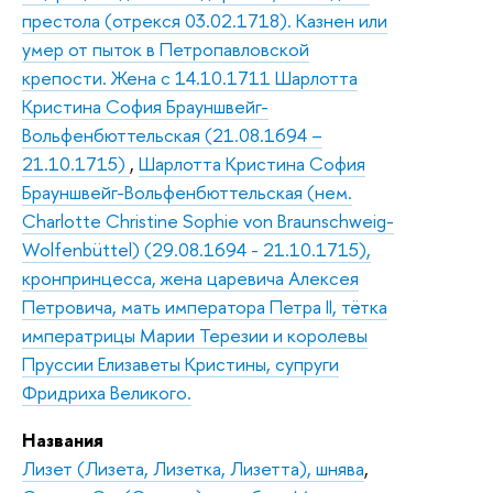
престола (отрекся 03.02.1718). Казнен или
умер от пыток в Петропавловской
крепости. Жена с 14.10.1711 Шарлотта
Кристина София Брауншвейг-
Вольфенбюттельская (21.08.1694 –
21.10.1715)
,
Шарлотта Кристина София
Брауншвейг-Вольфенбюттельская (нем.
Charlotte Christine Sophie von Braunschweig-
Wolfenbüttel) (29.08.1694 - 21.10.1715),
кронпринцесса, жена царевича Алексея
Петровича, мать императора Петра II, тётка
императрицы Марии Терезии и королевы
Пруссии Елизаветы Кристины, супруги
Фридриха Великого.
Названия
Лизет (Лизета, Лизетка, Лизетта), шнява
,