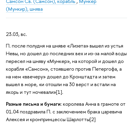
Самсон Св. (Самсон), корабль
,
Мункер
(Мункир), шнява
23.03, вс.
П. после полудня на шняве «Лизета» вышел из устья
Невы, но дошел до последних вех и из-за малой воды
пересел на шняву «Мункер», на которой и дошел до
корабля «Самсон», стоявшего против Петергофа, а
на нем «ввечеру» дошел до Кронштадта и затем
вышел в море, «и отошли на 30 верст и встали на
якорь и тут ночевали»[1].
Разные письма и бумаги:
королева Анна в грамоте от
01.04 поздравила П. с заключением брака царевича
Алексея и кронпринцессы Шарлотты[2]