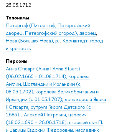
23.03.1712
Топонимы
Петергоф (Питер-гоф, Петергофский
дворец, Петергофский огород), дворец
,
Нева (Большая Нева), р.
,
Кронштадт, город
и крепость
Персоны
Анна Стюарт (Анна I Anna Stuart)
(06.02.1665 – 01.08.1714), королева
Англии, Шотландии и Ирландии (с
08.03.1702), королева Великобритании и
Ирландии (с 01.05.1707), дочь короля Якова
II Стюарта, супруга Георга Датского (с
1683).
,
Алексей Петрович, царевич
(18.02.1690 – 26.06.1718), старший сын П.
и царицы Евдокии Федоровны, наследник