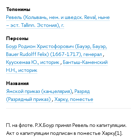
Топонимы
Ревель (Колывань, нем. и шведск. Reval, ныне
– эст. Tallinn. Эстония), г.
Персоны
Боур Родион Христофорович (Бауэр, Бауэр,
Bauer Rudolff Felix) (1667-1717), генерал
,
Куускемаа Ю., историк
,
Бантыш-Каменский
Н.Н., историк
Названия
Ямской приказ (канцелярия)
,
Разряд
(Разрядный приказ)
,
Харку, поместье
П. на флоте. Р.Х.Боур принял Ревель по капитуляции.
Акт о капитуляции подписан в поместье Харку[1].