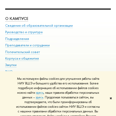
О КАМПУСЕ
ОБ
Сведения об образовательной организации
Мер
Руководство и структура
Мер
Подразделения
Дов
Преподаватели и сотрудники
Ол
Попечительский совет
При
Корпуса и общежития
При
Закупки
Ди
ВШЭ для студентов с ограниченными возможностями
До
здоровья и инвалидностью
Ас
Мы используем файлы cookies для улучшения работы сайта
Версия для слабовидящих
НИУ ВШЭ и большего удобства его использования. Более
Обр
подробную информацию об использовании файлов cookies
Единая платежная страница
можно найти
здесь
, наши правила обработки персональных
данных –
здесь
. Продолжая пользоваться сайтом, вы
✖
Редактору
подтверждаете, что были проинформированы об
© НИУ ВШЭ 1993–2026
Адреса и контакты
Условия использования
использовании файлов cookies сайтом НИУ ВШЭ и согласны
с нашими правилами обработки персональных данных. Вы
материалов
Политика конфиденциальности
Карта сайта