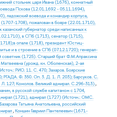
лижний стольник царя Ивана (1676), комнатный
воевода Пскова (12.01.1692 - 05.11.1694),
0), ладожский воевода и командир корпуса,
 (1707-1708), пожалован в бояре (22.01.1710),
ак казанский губернатор среди написанных к
2.02.1710), в СПб (1713), сенатор (1715),
.1718);в опале (1718), президент Юстиц-
житье и в строение в СПб (07.12.1720); генерал-
й советник (1725). Старший брат Ф.М.Апраксина
Матвеевна (урожд. кн. Оболенская), 2-ая
Источ.: РИО. 11. С. 470; Захаров. Боярские
РГАДА. Ф. 350. Оп. 3. Д. 1. Л. 203); Барсуков. С.
4. Л. 127; Комолов. Великий адмирал. С.296-313).
,
тчанин, в русской службе капитаном с 1704,
дмирал (1721), адмирал (1727) (Источн.: ОМС.
Базарова Татьяна Анатольевна, российский
дмирал
,
Коншин Гавриил Пантелеевич (1671-