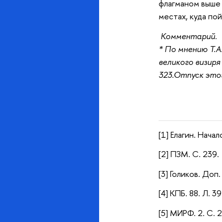
флагманом выше 
местах, куда по
Комментарий.
* По мнению Т.А
великого визиря
323.Отпуск этого
[1] Елагин. Нача
[2] ПЗМ. С. 239.
[3] Голиков. Доп.
[4] КПБ. 88. Л. 39
[5] МИРФ. 2. С. 