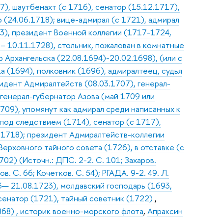
7), шаутбенахт (с 1716), сенатор (15.12.1717),
(24.06.1718); вице-адмирал (с 1721), адмирал
03), президент Военной коллегии (1717-1724,
 10.11.1728), стольник, пожалован в комнатные
 Архангельска (22.08.1694)-20.02.1698), (или с
а (1694), полковник (1696), адмиралтеец, судья
зидент Адмиралтейств (08.03.1707), генерал-
 генерал-губернатор Азова (май 1709 или
709), упомянут как адмирал среди написанных к
 под следствием (1714), сенатор (с 1717),
.1718); президент Адмиралтейств-коллегии
Верховного тайного совета (1726), в отставке (с
02) (Источн.: ДПС. 2-2. С. 101; Захаров.
. С. 66; Кочетков. С. 54); РГАДА. 9-2. 49. Л.
— 21.08.1723), молдавский господарь (1693,
сенатор (1721), тайный советник (1722)
,
868) , историк военно-морского флота
,
Апраксин