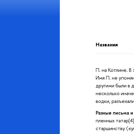
Названия
П. на Котлине. В
Имя П. не упомя
другими были в 
несколько иначе:
водки, разъехал
Разные письма и
пленных татар[4
старшинству («у