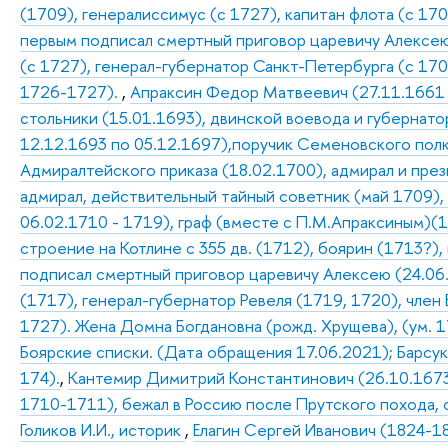
(1709), генералиссимус (с 1727), капитан флота (с 170
первым подписал смертный приговор царевичу Алексею 
(с 1727), генерал-губернатор Санкт-Петербурга (с 17
1726-1727).
,
Апраксин Федор Матвеевич (27.11.1661 –
стольники (15.01.1693), двинской воевода и губернатор
12.12.1693 по 05.12.1697),поручик Семеновского полк
Адмиралтейского приказа (18.02.1700), адмирал и пре
адмирал, действительный тайный советник (май 1709),
06.02.1710 - 1719), граф (вместе с П.М.Апраксиным)(1
строение на Котлине с 355 дв. (1712), боярин (1713?),
подписал смертный приговор царевичу Алексею (24.06
(1717), генерал-губернатор Ревеля (1719, 1720), член 
1727). Жена Домна Богдановна (рожд. Хрущева), (ум. 17
Боярские списки. (Дата обращения 17.06.2021); Барсуков
174).
,
Кантемир Димитрий Константинович (26.10.1673
1710-1711), бежал в Россию после Прутского похода, 
Голиков И.И., историк
,
Елагин Сергей Иванович (1824-1