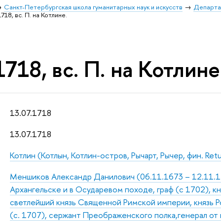
Санкт-Петербургская школа гуманитарных наук и искусств
Департа
1718, вс. П. на Котлине.
1718, вс. П. на Котлине
13.07.1718
13.07.1718
Котлин (Котлын, Котлин-остров, Рычарт, Рычер, фин. Retusa
Меншиков Александр Данилович (06.11.1673 – 12.11.172
Архангельске и в Осударевом походе, граф (с 1702), к
светлейший князь Священной Римской империи, князь Р
(с. 1707), сержант Преображенского полка,генерал от