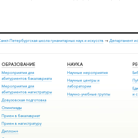
анкт-Петербургская школа гуманитарных наук и искусств
→
Департамент и
ОБРАЗОВАНИЕ
НАУКА
Р
Мероприятия для
Научные мероприятия
Би
абитуриентов бакалавриата
Научные центры и
Пу
Мероприятия для
лаборатории
Ед
абитуриентов магистратуры
Научно-учебные группы
и 
Довузовская подготовка
Олимпиады
Прием в бакалавриат
Прием в магистратуру
Диплом+