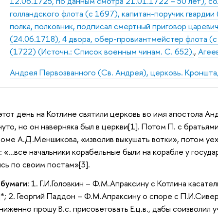
12.06.1725, по данным смотра 21.01.1722 – 50 лет), 
голландского флота (с 1697), капитан-поручик гварди
полка, полковник, подписал смертный приговор царевич
(24.06.1718), 4 двора, обер-провиантмейстер флота (с
(1722) (Источн.: Список военным чинам. С. 652).
,
Агеев
Андрея Первозванного (Св. Андрея), церковь. Кроншт
 этот день на Котлине святили церковь во имя апостола Ан
нуто, но он наверняка был в церкви[1]. Потом П. с братья
доме А.Д.Меншикова, «изволив выкушать вотки», потом уеха
 «…все начальники корабельные были на корабле у государя
ись по своим постам»[3].
 бумаги:
1. Г.И.Головкин – Ф.М.Апраксину с Котлина каса
]*; 2. Георгий Паддон – Ф.М.Апраксину о споре с П.И.Сив
ниженно прошу В.с. присоветовать Е.ц.в., дабы соизволил 