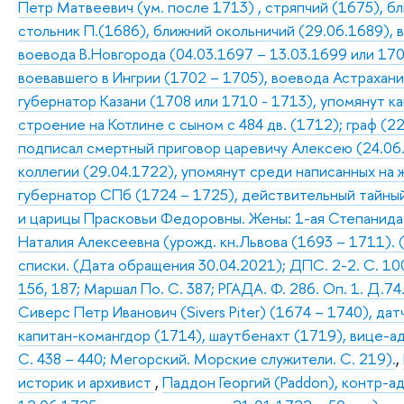
Петр Матвеевич (ум. после 1713) , стряпчий (1675), б
стольник П.(1686), ближний окольничий (29.06.1689), 
воевода В.Новгорода (04.03.1697 – 13.03.1699 или 170
воевавшего в Ингрии (1702 – 1705), воевода Астрахани
губернатор Казани (1708 или 1710 - 1713), упомянут к
строение на Котлине с сыном с 484 дв. (1712); граф (2
подписал смертный приговор царевичу Алексею (24.06
коллегии (29.04.1722), упомянут среди написанных на 
губернатор СПб (1724 – 1725), действительный тайны
и царицы Прасковьи Федоровны. Жены: 1-ая Степанида 
Наталия Алексеевна (урожд. кн.Львова (1693 – 1711). (
списки. (Дата обращения 30.04.2021); ДПС. 2-2. С. 100; 
156, 187; Маршал По. С. 387; РГАДА. Ф. 286. Оп. 1. Д.7
Сиверс Петр Иванович (Sivers Piter) (1674 – 1740), да
капитан-комангдор (1714), шаутбенахт (1719), вице-а
С. 438 – 440; Мегорский. Морские служители. С. 219).
,
историк и архивист
,
Паддон Георгий (Paddon), контр-а