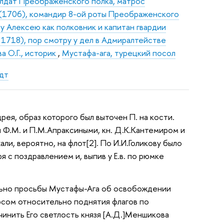
солдат Преображенского полка, матрос
и (1706), командир 8-ой роты Преображенского
у Алексею как полковник и капитан гвардии
 1718), пор смотру у дел в Адмиралтействе
а О.Г., историк
,
Мустафа-ага, турецкий посол
адт
дрея, образ которого был выточен П. на кости.
ми Ф.М. и П.М.Апраксиными, кн. Д.К.Кантемиром и
ли, вероятно, на флот[2]. По И.И.Голикову было
 с поздравлением и, выпив у Е.в. по рюмке
тельно просьбы Мустафы-Ага об освобождении
ерсом относительно поднятия флагов по
учинить Его светлость князя [А.Д.]Меншикова