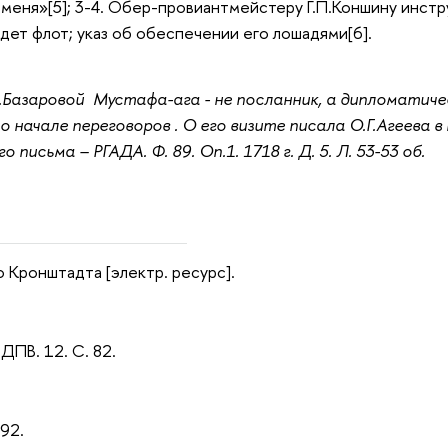
меня»[5]; 3-4. Обер-провиантмейстеру Г.П.Коншину инстр
йдет флот; указ об обеспечении его лошадями[6].
.Базаровой Мустафа-ага - не посланник, а дипломатиче
 о начале переговоров . О его визите писала О.Г.Агеева в
 письма – РГАДА. Ф. 89. Оп.1. 1718 г. Д. 5. Л. 53-53 об.
ло Кронштадта [электр. ресурс].
 ДПВ. 12. С. 82.
292.