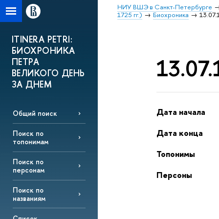
НИУ ВШЭ в Санкт-Петербурге
1725 гг.)
Биохроника
13.07.
ITINERA PETRI:
БИОХРОНИКА
13.07.
ПЕТРА
ВЕЛИКОГО ДЕНЬ
ЗА ДНЕМ
Дата начала
Общий поиск
Дата конца
Поиск по
топонимам
Топонимы
Поиск по
персонам
Персоны
Поиск по
названиям
Список