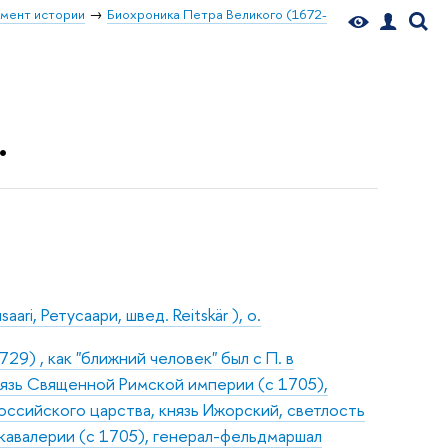
мент истории
Биохроника Петра Великого (1672-
.
ari, Ретусаари, швед. Reitskär ), о.
9) , как "ближний человек" был с П. в
нязь Священной Римской империи (с 1705),
оссийского царства, князь Ижорский, светлость
 кавалерии (с 1705), генерал-фельдмаршал