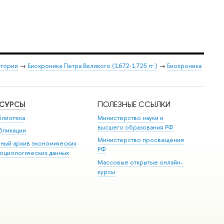
стории
→
Биохроника Петра Великого (1672-1725 гг.)
→
Биохроника
ЕСУРСЫ
ПОЛЕЗНЫЕ ССЫЛКИ
блиотека
Министерство науки и
высшего образования РФ
бликации
Министерство просвещения
иный архив экономических
РФ
социологических данных
Массовые открытые онлайн-
курсы