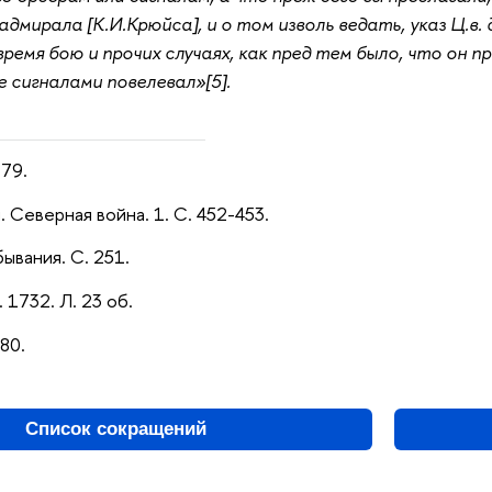
дмирала [К.И.Крюйса], и о том изволь ведать, указ Ц.в. 
ремя бою и прочих случаях, как пред тем было, что он п
е сигналами повелевал»[5].
179.
 Северная война. 1. С. 452-453.
ывания. С. 251.
. 1732. Л. 23 об.
180.
Список сокращений