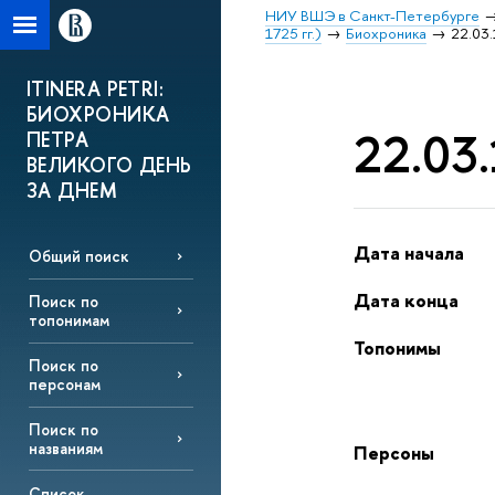
НИУ ВШЭ в Санкт-Петербурге
1725 гг.)
Биохроника
22.03.
ITINERA PETRI:
БИОХРОНИКА
22.03.
ПЕТРА
ВЕЛИКОГО ДЕНЬ
ЗА ДНЕМ
Дата начала
Общий поиск
Дата конца
Поиск по
топонимам
Топонимы
Поиск по
персонам
Поиск по
названиям
Персоны
Список