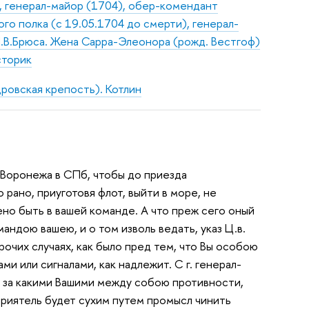
), генерал-майор (1704), обер-комендант
го полка (с 19.05.1704 до смерти), генерал-
Я.В.Брюса. Жена Сарра-Элеонора (рожд. Вестгоф)
сторик
ровская крепость). Котлин
 Воронежа в СПб, чтобы до приезда
рано, приуготовя флот, выйти в море, не
но быть в вашей команде. А что преж сего оный
мандою вашею, и о том изволь ведать, указ Ц.в.
рочих случаях, как было пред тем, что Вы особою
ми или сигналами, как надлежит. С г. генерал-
ы за какими Вашими между собою противности,
приятель будет сухим путем промысл чинить