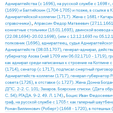
Адмиралтейства (с 1696), на русской службе с 1698 г
(1699) и Балтийским (1704-1705) и позже, в ссылке в 
Адмиралтейской коллегии (1717). Жена с 1681 г Катари
справочники).
,
Апраксин Федор Матвеевич (27.11.1661 
комнатные стольники (15.01.1693), двинской воевода 
(22.08.1694)-20.02.1698), (или с 12.12.1693 по 05.12
полковник (1696), адмиралтеец, судья Адмиралтейского
Адмиралтейств (08.03.1707), генерал-адмирал, действ
губернатор Азова (май 1709 или 06.02.1710 - 1719), г
как адмирал среди написанных к строение на Котлине с
(1714), сенатор (с 1717), подписал смертный пригово
Адмиралтейств-коллегии (1717), генерал-губернатор Р
совета (1726), в отставке (с 1727). Жена Домна Богдан
ДПС. 2-2. С. 101; Захаров. Боярские списки. (Дата обр
С. 54); РГАДА. 9-2. 49. Л. 174).
,
Боцис Иван Федосеевич (
граф, на русской службе с 1703 г. как галерный шаутбен
Роман Виллимович (Роберт) (1668 - 1720), в потешных