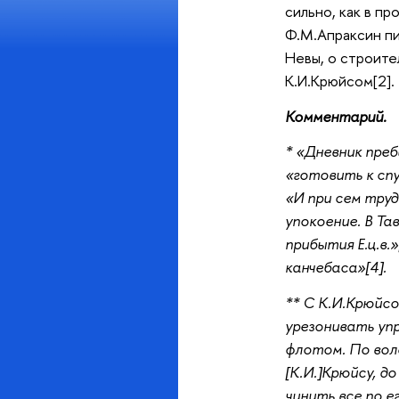
сильно, как в пр
Ф.М.Апраксин пис
Невы, о строите
К.И.Крюйсом[2].
Комментарий.
* «Дневник преб
«готовить к сп
«И при сем труд
упокоение. В Та
прибытия Е.ц.в.
канчебаса»[4].
** С К.И.Крюйс
урезонивать уп
флотом. По воле
[К.И.]Крюйсу, д
чинить все по е