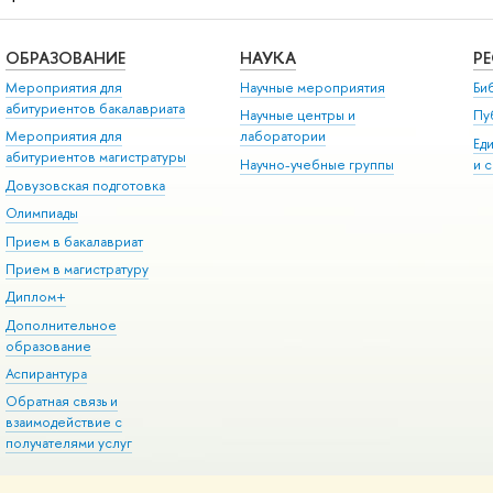
ОБРАЗОВАНИЕ
НАУКА
Р
Мероприятия для
Научные мероприятия
Би
абитуриентов бакалавриата
Научные центры и
Пу
Мероприятия для
лаборатории
Ед
абитуриентов магистратуры
Научно-учебные группы
и 
Довузовская подготовка
Олимпиады
Прием в бакалавриат
Прием в магистратуру
Диплом+
Дополнительное
образование
Аспирантура
Обратная связь и
взаимодействие с
получателями услуг