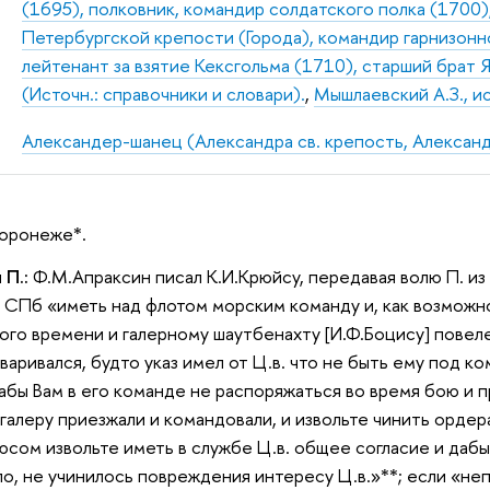
(1695), полковник, командир солдатского полка (1700
Петербургской крепости (Города), командир гарнизонно
лейтенант за взятие Кексгольма (1710), старший брат 
(Источн.: справочники и словари).
,
Мышлаевский А.З., и
Александер-шанец (Александра св. крепость, Александ
Воронеже*.
 П.:
Ф.М.Апраксин писал К.И.Крюйсу, передавая волю П. из
 СПб «иметь над флотом морским команду и, как возможно 
ого времени и галерному шаутбенахту [И.Ф.Боцису] повеле
аривался, будто указ имел от Ц.в. что не быть ему под ко
дабы Вам в его команде не распоряжаться во время бою и п
галеру приезжали и командовали, и извольте чинить ордера
рюсом извольте иметь в службе Ц.в. общее согласие и даб
ло, не учинилось повреждения интересу Ц.в.»**; если «не