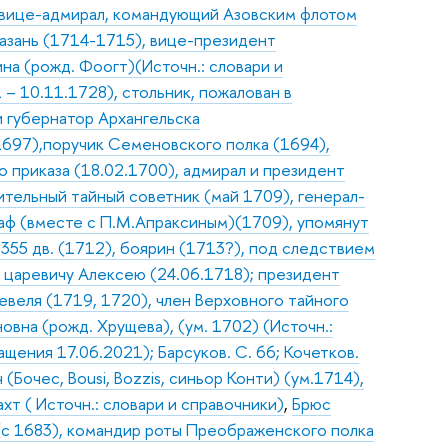
., вице-адмирал, командующий Азовским флотом
Казань (1714-1715), вице-президент
на (рожд. Фоогт)(Источн.: словари и
– 10.11.1728), стольник, пожалован в
и губернатор Архангельска
.1697),поручик Семеновского полка (1694),
 приказа (18.02.1700), адмирал и президент
ительный тайный советник (май 1709), генерал-
раф (вместе с П.М.Апраксиным)(1709), упомянут
 355 дв. (1712), боярин (1713?), под следствием
р царевичу Алексею (24.06.1718); президент
евеля (1719, 1720), член Верховного тайного
овна (рожд. Хрущева), (ум. 1702) (Источн.:
ащения 17.06.2021); Барсуков. С. 66; Кочетков.
Бочес, Bousi, Bozzis, синьор Конти) (ум.1714),
ахт ( Источн.: словари и справочники)
,
Брюс
 (с 1683), командир роты Преображенского полка