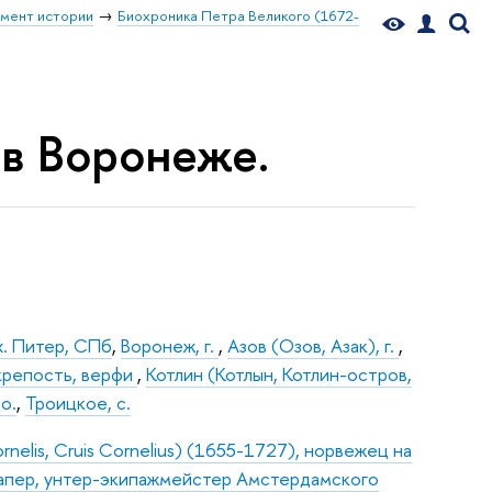
мент истории
Биохроника Петра Великого (1672-
, в Воронеже.
х. Питер, СПб
,
Воронеж, г.
,
Азов (Озов, Азак), г.
,
 крепость, верфи
,
Котлин (Котлын, Котлин-остров,
 о.
,
Троицкое, с.
rnelis, Cruis Cornelius) (1655-1727), норвежец на
 капер, унтер-экипажмейстер Амстердамского