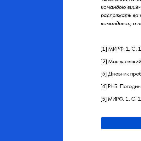
командою вице-а
распряжать во в
командовал, а н
[1] МИРФ. 1. С. 
[2] Мышлаевский.
[3] Дневник преб
[4] РНБ. Погодин
[5] МИРФ. 1. С. 