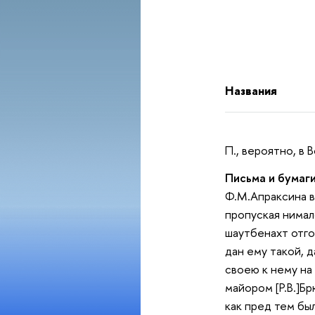
Названия
П., вероятно, в 
Письма и бумаги
Ф.М.Апраксина в
пропуская нимал
шаутбенахт отгов
дан ему такой, 
своею к нему на 
майором [Р.В.]Б
как пред тем бы