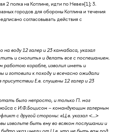
вя 2 полка на Котлине, идти по Неве»[1]; 3.
 разных городов для обороны Котлина и течения
редписано согласовывать действия с
 на воду 12 галер и 23 канчабаса, указал
атить и смолить» и делать все с поспешанием.
ом работою корабле, изволил иметь и
оты и готовили к походу и всечасно ожидали
в присутствии Е.в. спущены 12 галер и 23
отать было непросто, и только П. мог
рюйса с И.Ф.Боцисом – командующим галерным
фликт с другой стороны: «Ц.в. указал <…>
 вы извольте быть ему во всяком послушании и
 будто указ имели от Ц.в. что не быть вам под