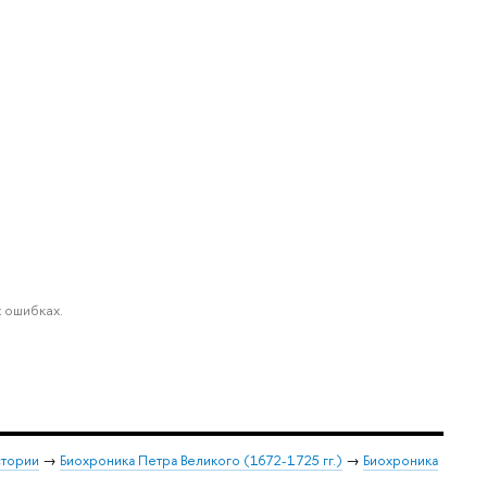
 ошибках.
стории
→
Биохроника Петра Великого (1672-1725 гг.)
→
Биохроника