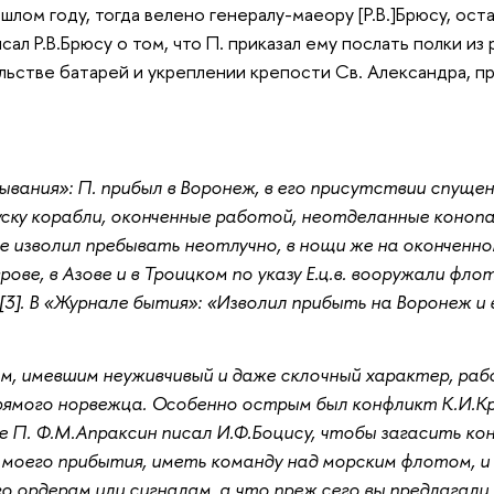
ошлом году, тогда велено генералу-маеору [Р.В.]Брюсу, оста
ал Р.В.Брюсу о том, что П. приказал ему послать полки из
льстве батарей и укреплении крепости Св. Александра, п
ывания»: П. прибыл в Воронеж, в его присутствии спущено
уску корабли, оконченные работой, неотделанные коноп
е изволил пребывать неотлучно, в нощи же на оконченн
врове, в Азове и в Троицком по указу Е.ц.в. вооружали фл
»[3]. В «Журнале бытия»: «Изволил прибыть на Воронеж и 
ом, имевшим неуживчивый и даже склочный характер, раб
рямого норвежца. Особенно острым был конфликт К.И.К
 П. Ф.М.Апраксин писал И.Ф.Боцису, чтобы загасить кон
о моего прибытия, иметь команду над морским флотом, и
го ордерам или сигналам, а что преж сего вы предлагали,