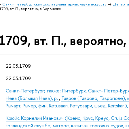
Санкт-Петербургская школа гуманитарных наук и искусств
Департа
1709, вт. П., вероятно, в Воронеже.
1709, вт. П., вероятно
22.03.1709
22.03.1709
Санкт-Петербург; также: Питербурх. Санкт- Петер-Бур
Нева (Большая Нева), р.
,
Тавров (Таврово, Таврополе),
Рычарт, Рычер, фин. Retusaari, Ретусаари, швед. Reitskär ),
Крюйс Корнелий Иванович (Крейс, Крус, Креус, Cruijs Co
голландской службе, матрос, капитан торговых судов,