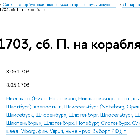
Санкт-Петербургская школа гуманитарных наук и искусств
Департа
1703, сб. П. на кораблях.
1703, сб. П. на корабля
8.05.1703
8.05.1703
Ниеншанц (Ниен, Нюенсканс, Ниишанская крепость, шв. 
Шлотбург), крепость, г.
,
Шлиссельбург (Nöteborg, Ореше
Шлисебурк, Шлюсенбурх, Шлютенбург, Шлюсельбург, Ш
Шлютеньбурьх, Шлютенбурх, Нотебург, Слотенбурх, С
швед. Viborg, фин. Viipuri, ныне - рус. Выборг. РФ), г.