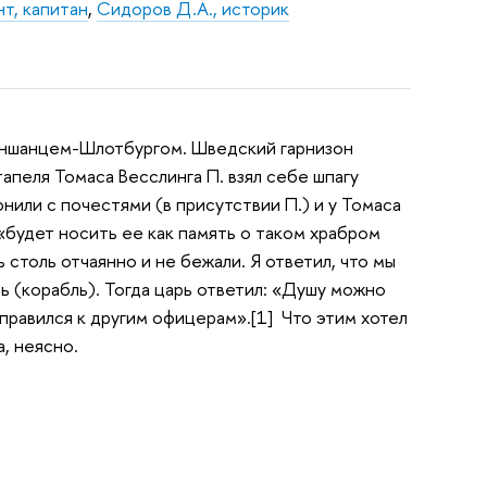
т, капитан
,
Сидоров Д.А., историк
еншанцем-Шлотбургом. Шведский гарнизон
пеля Томаса Весслинга П. взял себе шпагу
онили с почестями (в присутствии П.) и у Томаса
 «будет носить ее как память о таком храбром
 столь отчаянно и не бежали. Я ответил, что мы
ь (корабль). Тогда царь ответил: «Душу можно
аправился к другим офицерам».[1] Что этим хотел
, неясно.