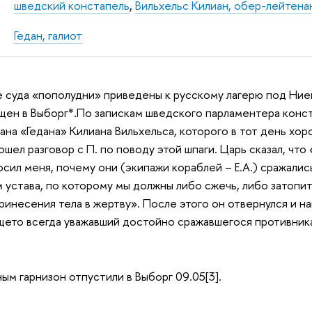
шведский констапель
,
Вильхельс Килиан, обер-лейтенан
Гедан, галиот
е суда «пополудни» приведены к русскому лагерю под Ни
ен в Выборг*.По запискам шведского парламентера конста
ана «Гедана» Килиана Вильхельса, которого в тот день хор
шел разговор с П. по поводу этой шпаги. Царь сказал, что
сил меня, почему они (экипажи кораблей – Е.А.) сражались
 устава, по которому мы должны либо сжечь, либо затопит
принесения тела в жертву». После этого он отвернулся и н
бщето всегда уважавший достойно сражавшегося противника
ым гарнизон отпустили в Выборг 09.05[3].