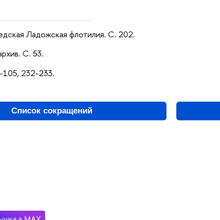
едская Ладожская флотилия. С. 202.
рхив. С. 53.
4-105, 232-233.
Список сокращений