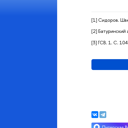
[1] Сидоров. Шв
[2] Батуринский а
[3] ГСВ. 1. С. 10