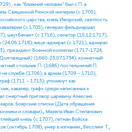
9) , как "ближний человек" был с П. в
нязь Священной Римской империи (с 1705),
оссийского царства, князь Ижорский, светлость
 кавалерии (с 1705), генерал-фельдмаршал
7), шаутбенахт (с 1716), сенатор (15.12.1717),
(24.06.1718); вице-адмирал (с 1721), адмирал
03), президент Военной коллегии (1717-1724,
ил Долговещный) (1660-23.07.1734), комнатный
натный стольник П. (1686) постельничий П.
 на службе (1706), в армии (1709 – 1710),
граф (1711 – 1713); упомянут как
ник, кавалер, граф» среди написанных к
исал смертный приговор царевичу Алексею
Захаров. Боярские списки (Дата обращения
вочники и словари).
,
Мазепа Иван Степанович
тлейший князь (с 1707), гетман Войска
ов (октябрь 1708), умер в изгнании.
,
Весслинг Т.,