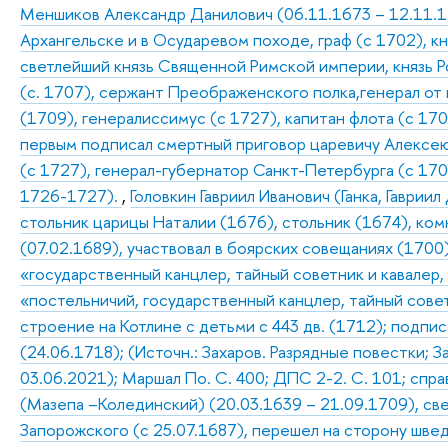
Меншиков Александр Данилович (06.11.1673 – 12.11.172
Архангельске и в Осударевом походе, граф (с 1702), к
светлейший князь Священной Римской империи, князь Р
(с. 1707), сержант Преображенского полка,генерал от
(1709), генералиссимус (с 1727), капитан флота (с 170
первым подписал смертный приговор царевичу Алексею 
(с 1727), генерал-губернатор Санкт-Петербурга (с 17
1726-1727).
,
Головкин Гавриил Иванович (Ганка, Гаври
стольник царицы Наталии (1676), стольник (1674), ком
(07.02.1689), участвовал в боярских совещаниях (1700)
«государственный канцлер, тайный советник и кавалер, 
«постельничий, государственный канцлер, тайный совет
строение на Котлине с детьми с 443 дв. (1712); подп
(24.06.1718); (Источн.: Захаров. Разрядные повестки; 
03.06.2021); Маршал По. С. 400; ДПС 2-2. С. 101; спра
(Мазепа –Колединский) (20.03.1639 – 21.09.1709), све
Запорожского (с 25.07.1687), перешел на сторону швед