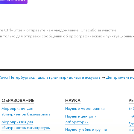
е Ctrl+Enter и отправьте нам уведомление. Спасибо за участие!
н только для отправки сообщений об орфографических и пунктуационных
анкт-Петербургская школа гуманитарных наук и искусств
→
Департамент и
ОБРАЗОВАНИЕ
НАУКА
Р
Мероприятия для
Научные мероприятия
Би
абитуриентов бакалавриата
Научные центры и
Пу
Мероприятия для
лаборатории
Ед
абитуриентов магистратуры
Научно-учебные группы
и 