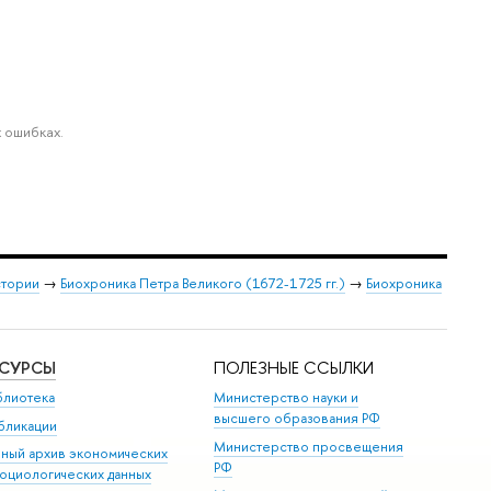
 ошибках.
стории
→
Биохроника Петра Великого (1672-1725 гг.)
→
Биохроника
ЕСУРСЫ
ПОЛЕЗНЫЕ ССЫЛКИ
блиотека
Министерство науки и
высшего образования РФ
бликации
Министерство просвещения
иный архив экономических
РФ
социологических данных