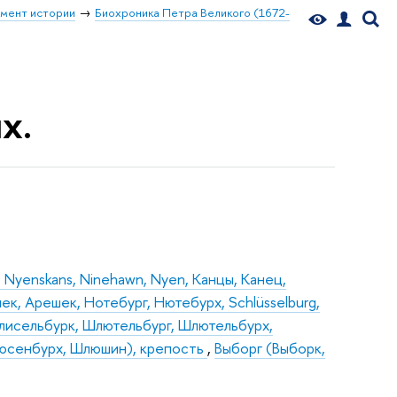
мент истории
Биохроника Петра Великого (1672-
х.
Nyenskans, Ninehawn, Nyen, Канцы, Канец,
к, Арешек, Нотебург, Нютебурх, Schlüsselburg,
лисельбурк, Шлютельбург, Шлютельбурх,
люсенбурх, Шлюшин), крепость
,
Выборг (Выборк,