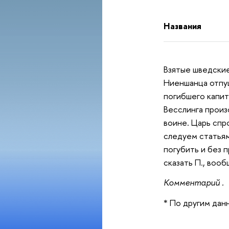
Названия
Взятые шведски
Ниеншанца отпущ
погибшего капит
Весслинга произо
воине. Царь спро
следуем статьям
погубить и без 
сказать П., воо
Комментарий .
* По другим данн