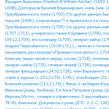
Фридрих-Вильгельм (Friedrich III Wilhelm Kettler) (1692
1698)
,
Долгоруков Василий Владимирович, князь (янв. 1
Преображенского полка (1700) (По другим данным был
поручик (1696), сопровождал П. в Архангельск и в пох
Преображенского полка (1706) (по другим данным майор
(1707-1713), усмирял восстание К.Булавина (1708), п
(09.12.1709), его командир (1709), генерал-майор (17
Андрея Первозванного (19.04.1711), , записан к посел
канцелярии, расследовал «Провиантское дело» (с 1714)
Алексея, лишен чинов и наград, сослан (1718), помилов
генерал-майор (1725), генерал-аншеф (1726), команд
генерал-фельдмаршал (24.02.1728), член Верховного та
опале и тюрьме (с 23.12.1731-1741), освобожден (01.
Военной коллегии (15.12.1741). Жены: 1-ая Мария Федор
Ивановна (рожд. Злобина); 3-я Анна Петровна (рожд. Ш
Иванова (Источ.: словари и справочники; О высочайших
78-90; Анисимов. Документы о роли; ДПС. 2-2. С. 106
датский командор (1704), посол в России (1709 – 1711