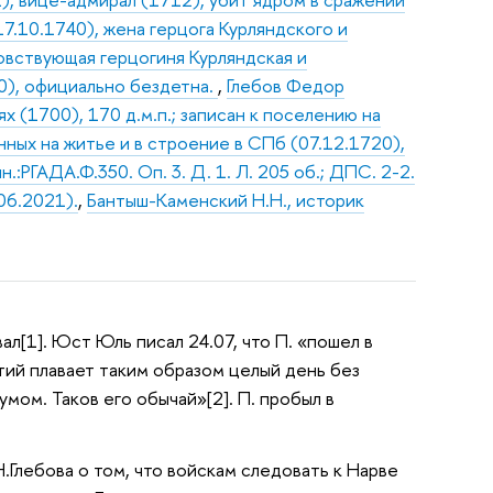
17.10.1740), жена герцога Курляндского и
овствующая герцогиня Курляндская и
30), официально бездетна.
,
Глебов Федор
ях (1700), 170 д.м.п.; записан к поселению на
нных на житье и в строение в СПб (07.12.1720),
:РГАДА.Ф.350. Оп. 3. Д. 1. Л. 205 об.; ДПС. 2-2.
06.2021).
,
Бантыш-Каменский Н.Н., историк
ал[1]. Юст Юль писал 24.07, что П. «пошел в
тий плавает таким образом целый день без
ом. Таков его обычай»[2]. П. пробыл в
Н.Глебова о том, что войскам следовать к Нарве