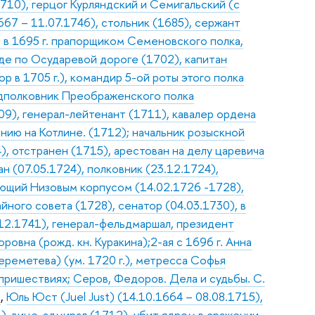
-1710), герцог Курляндский и Семигальский (с
667 – 11.07.1746), стольник (1685), сержант
 в 1695 г. прапорщиком Семеновского полка,
оде по Осударевой дороге (1702), капитан
 в 1705 г.), командир 5-ой роты этого полка
одполковник Преображенского полка
09), генерал-лейтенант (1711), кавалер ордена
ению на Котлине. (1712); начальник розыскной
, отстранен (1715), арестован на делу царевича
ан (07.05.1724), полковник (23.12.1724),
ующий Низовым корпусом (14.02.1726 -1728),
йного совета (1728), сенатор (04.03.1730), в
12.1741), генерал-фельдмаршал, президент
овна (рожд. кн. Куракина);2-ая с 1696 г. Анна
ереметева) (ум. 1720 г.), метресса Софья
 пришествиях; Серов, Федоров. Дела и судьбы. С.
)
,
Юль Юст (Juel Just) (14.10.1664 – 08.08.1715),
), вице-адмирал (1712), убит ядром в сражении