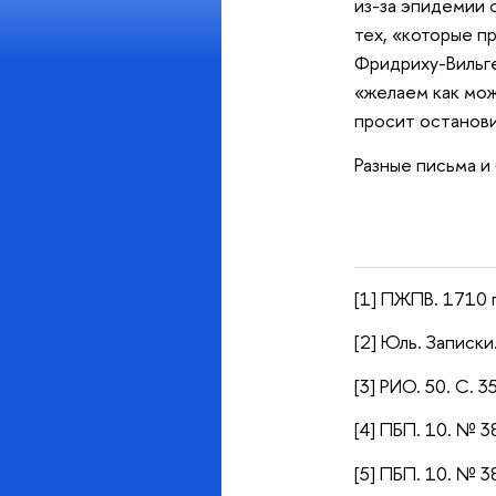
из-за эпидемии 
тех, «которые пр
Фридриху-Вильге
«желаем как мож
просит останови
Разные письма и
[1] ПЖПВ. 1710 г.
[2] Юль. Записки.
[3] РИО. 50. С. 35
[4] ПБП. 10. № 3
[5] ПБП. 10. № 3