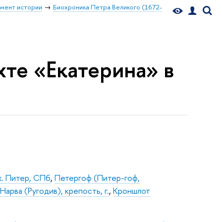
мент истории
Биохроника Петра Великого (1672-
яхте «Екатерина» в
х. Питер, СПб
,
Петергоф (Питер-гоф,
,
Нарва (Ругодив), крепость, г.
,
Кроншлот