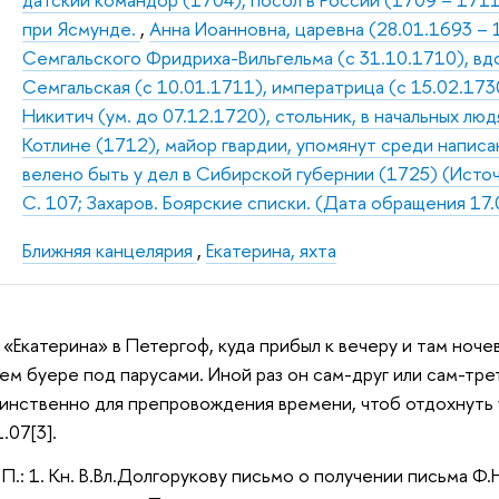
при Ясмунде.
,
Анна Иоанновна, царевна (28.01.1693 – 
Семгальского Фридриха-Вильгельма (с 31.10.1710), вд
Семгальская (с 10.01.1711), императрица (с 15.02.17
Никитич (ум. до 07.12.1720), стольник, в начальных люд
Котлине (1712), майор гвардии, упомянут среди написа
велено быть у дел в Сибирской губернии (1725) (Источн.
С. 107; Захаров. Боярские списки. (Дата обращения 17.
Ближняя канцелярия
,
Екатерина, яхта
 «Екатерина» в Петергоф, куда прибыл к вечеру и там ночев
ем буере под парусами. Иной раз он сам-друг или сам-тре
инственно для препровождения времени, чтоб отдохнуть ум
.07[3].
П.: 1. Кн. В.Вл.Долгорукову письмо о получении письма Ф.