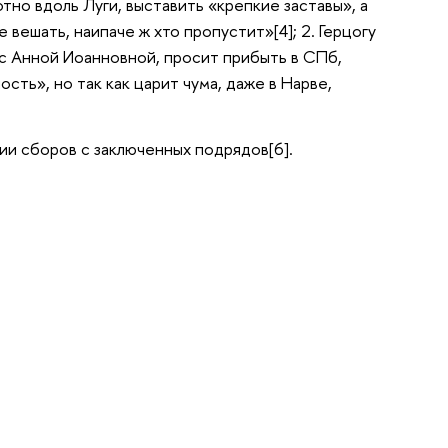
тно вдоль Луги, выставить «крепкие заставы», а
 вешать, наипаче ж хто пропустит»[4]; 2. Герцогу
 с Анной Иоанновной, просит прибыть в СПб,
ть», но так как царит чума, даже в Нарве,
ии сборов с заключенных подрядов[6].