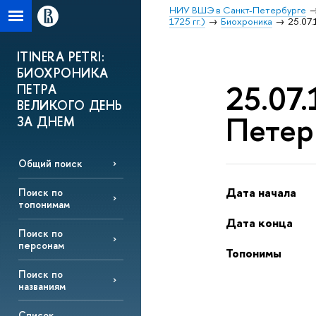
НИУ ВШЭ в Санкт-Петербурге
1725 гг.)
Биохроника
25.07.
ITINERA PETRI:
БИОХРОНИКА
25.07.
ПЕТРА
ВЕЛИКОГО ДЕНЬ
Петер
ЗА ДНЕМ
Общий поиск
Дата начала
Поиск по
топонимам
Дата конца
Поиск по
персонам
Топонимы
Поиск по
названиям
Список