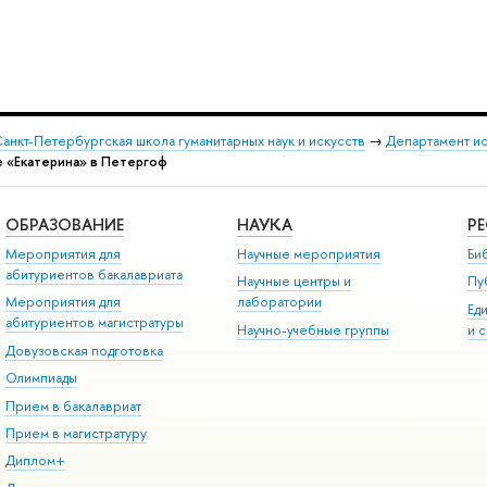
анкт-Петербургская школа гуманитарных наук и искусств
→
Департамент и
те «Екатерина» в Петергоф
ОБРАЗОВАНИЕ
НАУКА
Р
Мероприятия для
Научные мероприятия
Би
абитуриентов бакалавриата
Научные центры и
Пу
Мероприятия для
лаборатории
Ед
абитуриентов магистратуры
Научно-учебные группы
и 
Довузовская подготовка
Олимпиады
Прием в бакалавриат
Прием в магистратуру
Диплом+