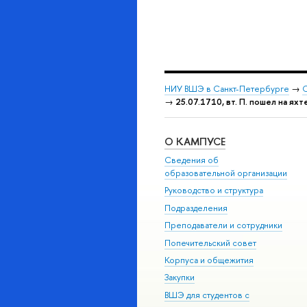
НИУ ВШЭ в Санкт-Петербурге
→
С
→
25.07.1710, вт. П. пошел на ях
О КАМПУСЕ
Сведения об
образовательной организации
Руководство и структура
Подразделения
Преподаватели и сотрудники
Попечительский совет
Корпуса и общежития
Закупки
ВШЭ для студентов с