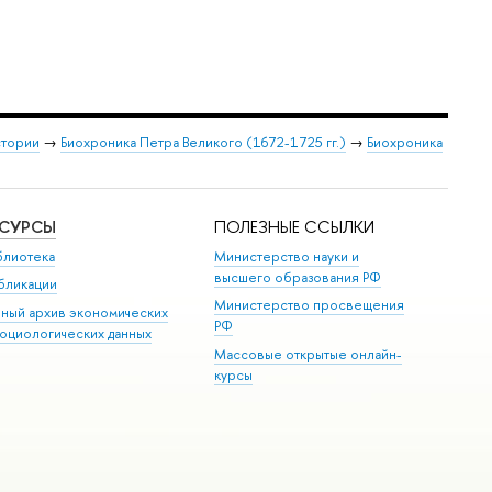
стории
→
Биохроника Петра Великого (1672-1725 гг.)
→
Биохроника
ЕСУРСЫ
ПОЛЕЗНЫЕ ССЫЛКИ
блиотека
Министерство науки и
высшего образования РФ
бликации
Министерство просвещения
иный архив экономических
РФ
социологических данных
Массовые открытые онлайн-
курсы