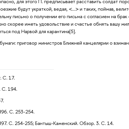
опасно, для этого П. предписывает расставить солдат поро
оезжие будут украткой, ведая, <…> и таких, поймав, велите
льму письмо о получении его письма с согласием на брак
но скорее иметь удовольствие и счастье обнять вашу милос
ться под Нарвой для карантина[5].
 бумаги: приговор министров Ближней канцелярии о взиман
 С. 17.
 С. 194.
7.
896. С. 253-254.
897. С. 254-255; Бантыш-Каменский. Обзор. 3. С. 14.