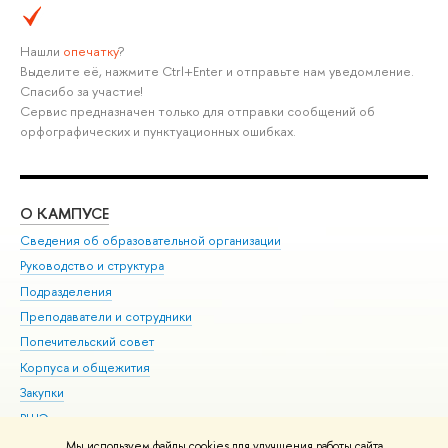
Нашли
опечатку
?
Выделите её, нажмите Ctrl+Enter и отправьте нам уведомление.
Спасибо за участие!
Сервис предназначен только для отправки сообщений об
орфографических и пунктуационных ошибках.
О КАМПУСЕ
ОБ
Сведения об образовательной организации
Мер
Руководство и структура
Мер
Подразделения
Дов
Преподаватели и сотрудники
Ол
Попечительский совет
При
Корпуса и общежития
При
Закупки
Ди
ВШЭ для студентов с ограниченными возможностями
До
здоровья и инвалидностью
Ас
Мы используем файлы cookies для улучшения работы сайта