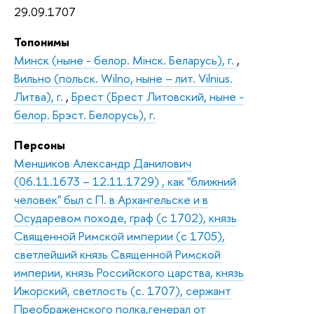
29.09.1707
Топонимы
Минск (ныне - белор. Мiнск. Беларусь), г.
,
Вильно (польск. Wilno, ныне – лит. Vilnius.
Литва), г.
,
Брест (Брест Литовский, ныне -
белор. Брэст. Белорусь), г.
Персоны
Меншиков Александр Данилович
(06.11.1673 – 12.11.1729) , как "ближний
человек" был с П. в Архангельске и в
Осударевом походе, граф (с 1702), князь
Священной Римской империи (с 1705),
светлейший князь Священной Римской
империи, князь Российского царства, князь
Ижорский, светлость (с. 1707), сержант
Преображенского полка,генерал от