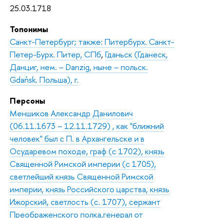
25.03.1718
Топонимы
Санкт-Петербург; также: Питербурх. Санкт-
Петер-Бурх. Питер, СПб
,
Гданьск (Гданеск,
Данциг, нем. – Danzig, ныне – польск.
Gdańsk. Польша), г.
Персоны
Меншиков Александр Данилович
(06.11.1673 – 12.11.1729) , как "ближний
человек" был с П. в Архангельске и в
Осударевом походе, граф (с 1702), князь
Священной Римской империи (с 1705),
светлейший князь Священной Римской
империи, князь Российского царства, князь
Ижорский, светлость (с. 1707), сержант
Преображенского полка,генерал от