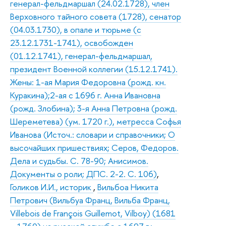
генерал-фельдмаршал (24.02.1728), член
Верховного тайного совета (1728), сенатор
(04.03.1730), в опале и тюрьме (с
23.12.1731-1741), освобожден
(01.12.1741), генерал-фельдмаршал,
президент Военной коллегии (15.12.1741).
Жены: 1-ая Мария Федоровна (рожд. кн.
Куракина);2-ая с 1696 г. Анна Ивановна
(рожд. Злобина); 3-я Анна Петровна (рожд.
Шереметева) (ум. 1720 г.), метресса Софья
Иванова (Источ.: словари и справочники; О
высочайших пришествиях; Серов, Федоров.
Дела и судьбы. С. 78-90; Анисимов.
Документы о роли; ДПС. 2-2. С. 106)
,
Голиков И.И., историк
,
Вильбоа Никита
Петрович (Вильбуа Франц, Вильба Франц,
Villebois de François Guillemot, Vilboy) (1681