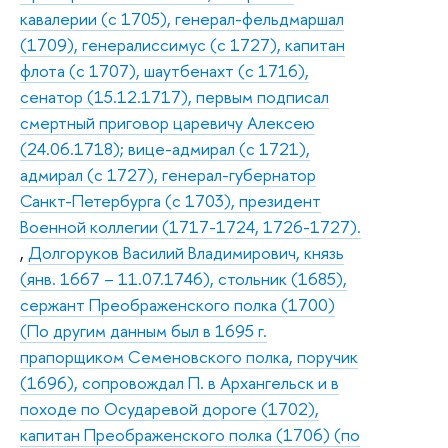
кавалерии (с 1705), генерал-фельдмаршал
(1709), генералиссимус (с 1727), капитан
флота (с 1707), шаутбенахт (с 1716),
сенатор (15.12.1717), первым подписал
смертный приговор царевичу Алексею
(24.06.1718); вице-адмирал (с 1721),
адмирал (с 1727), генерал-губернатор
Санкт-Петербурга (с 1703), президент
Военной коллегии (1717-1724, 1726-1727).
,
Долгоруков Василий Владимирович, князь
(янв. 1667 – 11.07.1746), стольник (1685),
сержант Преображенского полка (1700)
(По другим данным был в 1695 г.
прапорщиком Семеновского полка, поручик
(1696), сопровождал П. в Архангельск и в
походе по Осударевой дороге (1702),
капитан Преображенского полка (1706) (по