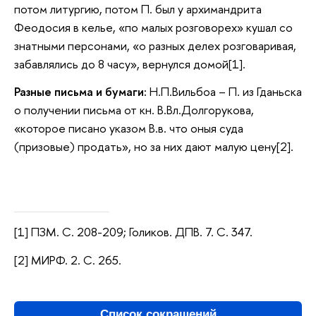
потом литургию, потом П. был у архимандрита
Феодосия в келье, «по малых розговорех» кушал со
знатными персонами, «о разных делех розговаривая,
забавлялись до 8 часу», вернулся домой[1].
Разные письма и бумаги:
Н.П.Вильбоа – П. из Гданьска
о получении письма от кн. В.Вл.Долгорукова,
«которое писано указом В.в. что оныя суда
(призовые) продать», но за них дают малую цену[2].
[1] ПЗМ. С. 208-209; Голиков. ДПВ. 7. С. 347.
[2] МИРФ. 2. С. 265.
Список сокращений