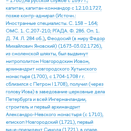
– 1760),на русской службе с 1697 г.;
капитан, капитан-коммандор с 12.10.1727,
позже контр-адмирал (Источн.:
Иностранные специалисты. С. 158 – 164;
ОМС. 1. С.207-210; РГАДА. Ф. 286. Оп. 1.
Д. 74. Л. 284 об.)
,
Феодосий (в миру Федор
Михайлович Яновский) (1673-03.02.1726),
из смоленской шляхты, был выдвинут
митрополитом Новгородским Иовом,
архимандрит новгородского Хутынского
монастыря (1700), с 1704-1708 г г.
сблизился с Петром I 1708), получил (через
голову Иова) в заведование церковные дела
Петербурга и всей Ингерманландии,
строитель и первый архимандрит
Александро-Невского монастыря (с 1710),
епископ Новгородский (1721), первый
вице-президент Синода (1721), в опале,