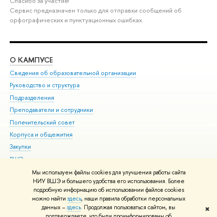
Спасибо за участие!
Сервис предназначен только для отправки сообщений об
орфографических и пунктуационных ошибках.
О КАМПУСЕ
ОБ
Сведения об образовательной организации
Мер
Руководство и структура
Мер
Подразделения
Дов
Преподаватели и сотрудники
Ол
Попечительский совет
При
Корпуса и общежития
При
Закупки
Ди
ВШЭ для студентов с ограниченными возможностями
До
здоровья и инвалидностью
Ас
Мы используем файлы cookies для улучшения работы сайта
Версия для слабовидящих
НИУ ВШЭ и большего удобства его использования. Более
Обр
подробную информацию об использовании файлов cookies
Единая платежная страница
можно найти
здесь
, наши правила обработки персональных
данных –
здесь
. Продолжая пользоваться сайтом, вы
✖
Редактору
подтверждаете, что были проинформированы об