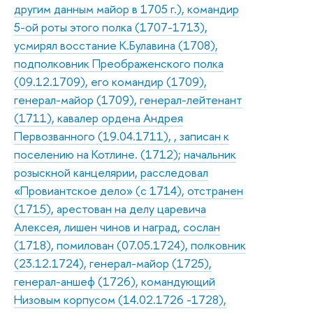
другим данным майор в 1705 г.), командир
5-ой роты этого полка (1707-1713),
усмирял восстание К.Булавина (1708),
подполковник Преображенского полка
(09.12.1709), его командир (1709),
генерал-майор (1709), генерал-лейтенант
(1711), кавалер ордена Андрея
Первозванного (19.04.1711), , записан к
поселению на Котлине. (1712); начальник
розыскной канцелярии, расследовал
«Провиантское дело» (с 1714), отстранен
(1715), арестован на делу царевича
Алексея, лишен чинов и наград, сослан
(1718), помилован (07.05.1724), полковник
(23.12.1724), генерал-майор (1725),
генерал-аншеф (1726), командующий
Низовым корпусом (14.02.1726 -1728),