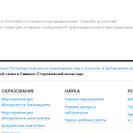
е Ctrl+Enter и отправьте нам уведомление. Спасибо за участие!
н только для отправки сообщений об орфографических и пунктуационных
анкт-Петербургская школа гуманитарных наук и искусств
→
Департамент и
кой семьи в Саввино-Сторожевский монастырь.
ОБРАЗОВАНИЕ
НАУКА
Р
Мероприятия для
Научные мероприятия
Би
абитуриентов бакалавриата
Научные центры и
Пу
Мероприятия для
лаборатории
Ед
абитуриентов магистратуры
Научно-учебные группы
и 
Довузовская подготовка
Олимпиады