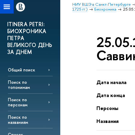
НИУ ВШЭ в Санкт-Петербурге
1725 гг.)
Биохроника
25.05
ITINERA PETRI:
БИОХРОНИКА
25.05.
ПЕТРА
ВЕЛИКОГО ДЕНЬ
Савви
ЗА ДНЕМ
Общий поиск
Дата начала
Поиск по
топонимам
Дата конца
Поиск по
персонам
Персоны
Поиск по
Названия
названиям
Список