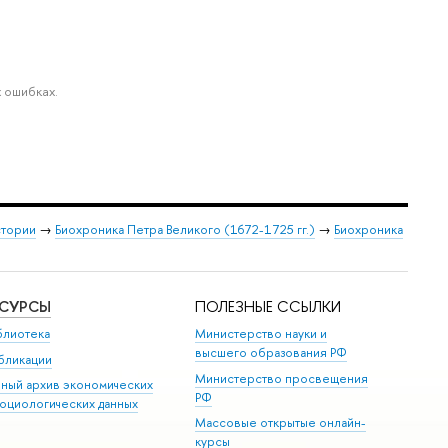
 ошибках.
стории
→
Биохроника Петра Великого (1672-1725 гг.)
→
Биохроника
ЕСУРСЫ
ПОЛЕЗНЫЕ ССЫЛКИ
блиотека
Министерство науки и
высшего образования РФ
бликации
Министерство просвещения
иный архив экономических
РФ
социологических данных
Массовые открытые онлайн-
курсы