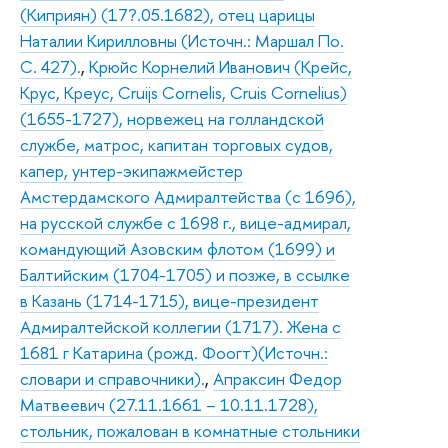
(Киприян) (17?.05.1682), отец царицы
Наталии Кирилловны (Источн.: Маршал По.
С. 427).
,
Крюйс Корнелий Иванович (Крейс,
Крус, Креус, Cruijs Cornelis, Cruis Cornelius)
(1655-1727), норвежец на голландской
службе, матрос, капитан торговых судов,
капер, унтер-экипажмейстер
Амстердамского Адмиралтейства (с 1696),
на русской службе с 1698 г., вице-адмирал,
командующий Азовским флотом (1699) и
Балтийским (1704-1705) и позже, в ссылке
в Казань (1714-1715), вице-президент
Адмиралтейской коллегии (1717). Жена с
1681 г Катарина (рожд. Фоогт)(Источн.:
словари и справочники).
,
Апраксин Федор
Матвеевич (27.11.1661 – 10.11.1728),
стольник, пожалован в комнатные стольники