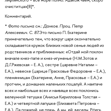
очиститца»[8]*.
Комментарий.
*
Фото письма см.: Данков. Проц. Петр
Алексеевич. С. 87.
Это письмо П. Екатерине
примечательно тем, что вокруг царя окончательно
складывается кружок близких новой семье людей из
родствеников и приближенных: «Отдай мой поклон
вначале кнез-папе и кнез-игуменье (Н.М.Зотов и
Д.Г.Ржевская – Е. А.), сестре (царевне Наталии –
Е.А.), невеске (царице Прасковье Федоровне – Е.А.),
племянницам (Екатерине, Анне, Прасковье – Е.А.) и
протчим, и домашних маленьких поцалуй. А наипаче
всех и наибольше всех и наивяще всех поклонись
велеумной тетушке (Анисья Кирилловна Толстая –
Е.А.) и четвертной лапушке (Елизавета Петровна –
Е.А.). Да пожалуй, не плачь. А мы, ей, веселы. Piter».