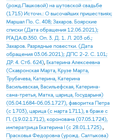
(рожд.Пашковой) на шутовской свадьбе
(1715) Источн.: О высочайших пришествиях;
Маршал По. С. 408; Захаров. Боярские
списки (Дата обращения 12.06.2021);
РГАДА.Ф.350. Оп. 3. Д. 1. Л. 203 об.;
Захаров. Разрядные повестки. (Дата
обращения 03.06.2021); ДПС 2-2. С. 101;
ДР. 4. Стб. 624)
,
Екатерина Алексеевна
(Скавронская Марта, Крузе Марта,
Трубачева, Катерина, Катерина
Васильевская, Васильефская, Катерина-
сама-третья, Матка, царица, Государыня)
(05.04.1684-06.05.1727), фаворитка Петра
(с 1703), царица (с марта 1711), в браке с
П. (19.02.1712), коронована (07.05.1724),
императрица Екатерина I (с 28.01.1725).
,
Прасковья Федоровна (урожд. Салтыкова)