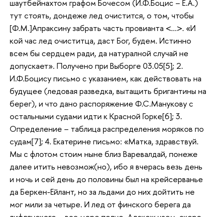
шаутбейнахтом графом Бочесом (И.Ф.Боцис – Е.А.)
тут стоять, дондеже лед очистится, о том, чтобы
[Ф.М.]Апраксину забрать часть провианта <…>. «И
кой час лед очиститца, даст Бог, будем. Истинно
всем бы сердцем ради, да натуралной случай не
допускает». Получено при Выборге 03.05[5]; 2.
И.Ф.Боцису письмо с указанием, как действовать на
будущее (ледовая разведка, вытащить бригантины на
берег), и что дано распоряжение Ф.С.Манукову с
остальными судами идти к Красной Горке[6]; 3.
Определение – таблица распределения моряков по
судам[7]; 4. Екатерине письмо: «Матка, здравствуй.
Мы с флотом стоим ныне близ Варевалдай, понеже
далее итить невозмож(но), ибо я вчерась везь день
и ночь и сей день до половины был на крейсерванье
да Беркен-Ейлант, но за льдами до них дойтить не
мог мили за четыре. И лед от финского берега да
лифлянского – все море полно. Адакож чаем, скоро