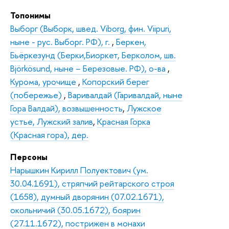
Топонимы
Выборг (Выборк, швед. Viborg, фин. Viipuri,
ныне - рус. Выборг. РФ), г.
,
Беркен,
Бьёркезунд (Берки,Биоркет, Берколом, шв.
Björkösund, ныне – Березовые. РФ), о-ва
,
Курома, урочище
,
Копорский берег
(побережье)
,
Варивалдай (Гаривалдай, ныне
Гора Валдай), возвышенность
,
Лужское
устье, Лужский залив
,
Красная Горка
(Красная гора), дер.
Персоны
Нарышкин Кирилл Полуектович (ум.
30.04.1691), стряпчий рейтарского строя
(1658), думный дворянин (07.02.1671),
окольничий (30.05.1672), боярин
(27.11.1672), пострижен в монахи