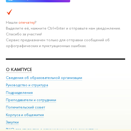
Нашли
опечатку
?
Выделите её, нажмите Ctrl+Enter и отправьте нам уведомление.
Спасибо за участие!
Сервис предназначен только для отправки сообщений об
орфографических и пунктуационных ошибках.
О КАМПУСЕ
ОБ
Сведения об образовательной организации
Мер
Руководство и структура
Мер
Подразделения
Дов
Преподаватели и сотрудники
Ол
Попечительский совет
При
Корпуса и общежития
При
Закупки
Ди
ВШЭ для студентов с ограниченными возможностями
До