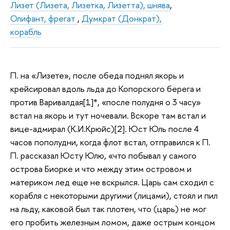
Лизет (Лизета, Лизетка, Лизетта), шнява
,
Олифант, фрегат
,
Думкрат (Донкрат),
корабль
П. на «Лизете», после обеда поднял якорь и
крейсировал вдоль льда до Копорского берега и
против Варивалдая[1]*, «после полудня о 3 часу»
встал на якорь и тут ночевали. Вскоре там встал и
вице-адмирал (К.И.Крюйс)[2]. Юст Юль после 4
часов пополудни, когда флот встал, отправился к П.
П. рассказал Юсту Юлю, «что побывал у самого
острова Биорке и что между этим островом и
материком лед еще не вскрылся. Царь сам сходил с
корабля с некоторыми другими (лицами), стоял и пил
на льду, каковой был так плотен, что (царь) не мог
его пробить железным ломом, даже острым концом