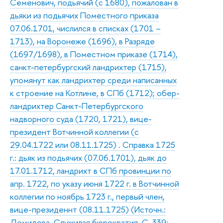
Семенович, подьячий (с 1680), пожалован в
дьяки из подьячих Поместного приказа
07.06.1701, числился в списках (1701 –
1713), на Воронеже (1696), в Разряде
(1697/1698), в Поместном приказе (1714),
санкт-петербургский ландрихтер (1715),
упомянут как ландрихтер среди написанных
к строение на Котлине, в СПб (1712); обер-
ландрихтер Санкт-Петербургского
надворного суда (1720, 1721), вице-
президент Вотчинной коллегии (с
29.04.1722 или 08.11.1725) . Справка 1725
г.: дьяк из подьячих (07.06.1701), дьяк до
17.01.1712, ландрихт в СПб провинции по
апр. 1722, по указу июня 1722 г. в Вотчинной
коллегии по ноябрь 1723 г., первый член,
вице-президеннт (08.11.1725) (Источн.:
Демидова. Служилая бюрократия. С. 339;