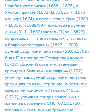
Челобитного приказа (1656 – 1673), в
Ямском приказе (1672/1673), дьяк (1673
или март 1674), в посольстве в Крым (1680
– 1681 или 1688/89); пожалован в думные
дьяки (01.11.1682) учитель П.(ок. 1682?) ,
сопровождал П. в его поездках, участвовал
в боярских совещаниях (1697 - 1700),
думный дворянин и печатник» (29.06.1701),
был с П. в походе по Осударевой дороге
(1702);«ближний советник и генерал-
президент Ближней канцелярии» (1707),
упомянут как думный дворянин и печатник
среди написанных к строение на Котлине с
сыновьями Кононом и Иваном с 446 дв.
(1712); упомянут среди написанных на
житье и в строение в СПб (07.12.1720) ;
вторично женат на Анне Еремеевне