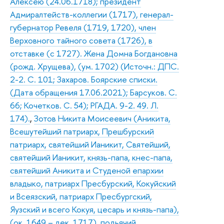
Алексею (24.06.1718); президент
Адмиралтейств-коллегии (1717), генерал-
губернатор Ревеля (1719, 1720), член
Верховного тайного совета (1726), в
отставке (с 1727). Жена Домна Богдановна
(рожд. Хрущева), (ум. 1702) (Источн.: ДПС.
2-2. С. 101; Захаров. Боярские списки.
(Дата обращения 17.06.2021); Барсуков. С.
66; Кочетков. С. 54); РГАДА. 9-2. 49. Л.
174).
,
Зотов Никита Моисеевич (Аникита,
Всешутейший патриарх, Прешбурский
патриарх, святейший Ианикит, Святейший,
святейший Ианикит, князь-папа, кнес-папа,
святейший Аникита и Студеной епархии
владыко, патриарх Пресбурский, Кокуйский
и Всеязский, патриарх Пресбургский,
Яузский и всего Кокуя, цесарь и князь-папа),
(ок. 1649 – дек. 1717), подьячий