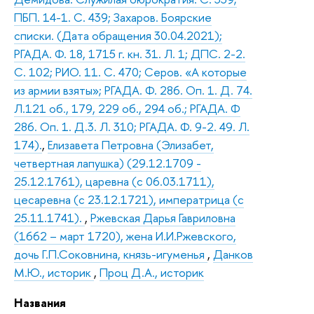
ПБП. 14-1. С. 439; Захаров. Боярские
списки. (Дата обращения 30.04.2021);
РГАДА. Ф. 18, 1715 г. кн. 31. Л. 1; ДПС. 2-2.
С. 102; РИО. 11. С. 470; Серов. «А которые
из армии взяты»; РГАДА. Ф. 286. Оп. 1. Д. 74.
Л.121 об., 179, 229 об., 294 об.; РГАДА. Ф
286. Оп. 1. Д.3. Л. 310; РГАДА. Ф. 9-2. 49. Л.
174).
,
Елизавета Петровна (Элизабет,
четвертная лапушка) (29.12.1709 -
25.12.1761), царевна (с 06.03.1711),
цесаревна (с 23.12.1721), императрица (с
25.11.1741).
,
Ржевская Дарья Гавриловна
(1662 – март 1720), жена И.И.Ржевского,
дочь Г.П.Соковнина, князь-игуменья
,
Данков
М.Ю., историк
,
Проц Д.А., историк
Названия