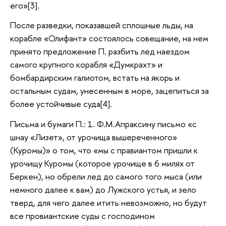
его»[3].
После разведки, показавшей сплошные льды, на
корабле «Олифант» состоялось совещание, на нем
принято предложение П. разбить лед наездом
самого крупного корабля «Думкрахт» и
бомбардирским галиотом, встать на якорь и
остальным судам, унесенным в море, зацепиться за
более устойчивые суда[4].
Письма и бумаги П.: 1. Ф.М.Апраксину письмо «с
шнау «Лизет», от урочища вышереченного»
(Куромы)» о том, что «мы с правиантом пришли к
урочищу Куромы (которое урочище в 6 милях от
Беркен), но обрели лед до самого того мыса (или
немного далее к вам) до Лужского устья, и зело
тверд, для чего далее итить невозможно, но будут
все провиантские суды с господином