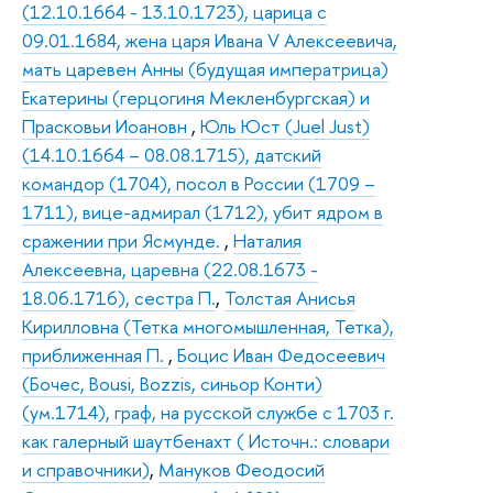
(12.10.1664 - 13.10.1723), царица с
09.01.1684, жена царя Ивана V Алексеевича,
мать царевен Анны (будущая императрица)
Екатерины (герцогиня Мекленбургская) и
Прасковьи Иоановн
,
Юль Юст (Juel Just)
(14.10.1664 – 08.08.1715), датский
командор (1704), посол в России (1709 –
1711), вице-адмирал (1712), убит ядром в
сражении при Ясмунде.
,
Наталия
Алексеевна, царевна (22.08.1673 -
18.06.1716), сестра П.
,
Толстая Анисья
Кирилловна (Тетка многомышленная, Тетка),
приближенная П.
,
Боцис Иван Федосеевич
(Бочес, Bousi, Bozzis, синьор Конти)
(ум.1714), граф, на русской службе с 1703 г.
как галерный шаутбенахт ( Источн.: словари
и справочники)
,
Мануков Феодосий