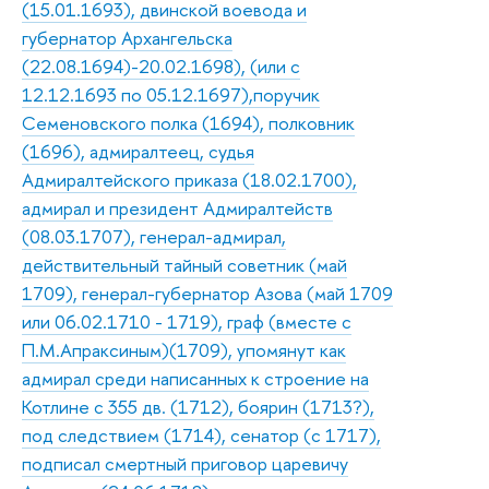
(15.01.1693), двинской воевода и
губернатор Архангельска
(22.08.1694)-20.02.1698), (или с
12.12.1693 по 05.12.1697),поручик
Семеновского полка (1694), полковник
(1696), адмиралтеец, судья
Адмиралтейского приказа (18.02.1700),
адмирал и президент Адмиралтейств
(08.03.1707), генерал-адмирал,
действительный тайный советник (май
1709), генерал-губернатор Азова (май 1709
или 06.02.1710 - 1719), граф (вместе с
П.М.Апраксиным)(1709), упомянут как
адмирал среди написанных к строение на
Котлине с 355 дв. (1712), боярин (1713?),
под следствием (1714), сенатор (с 1717),
подписал смертный приговор царевичу