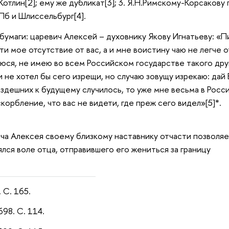
 Котлин[2]; ему же дубликат[3]; 3. Я.Н.Римскому-Корсаков
Пб и Шлиссельбург[4].
 бумаги: царевич Алексей – духовнику Якову Игнатьеву: «
сти мое отсутствие от вас, а и мне воистину чаю не легче
юся, не имею во всем Российском государстве такого друга
и не хотел бы сего изрещи, но случаю зовущу изрекаю: да
здешних к будущему случилось, то уже мне весьма в Рос
корбление, что вас не видети, где преж сего видел»[5]*.
ча Алексея своему близкому наставнику отчасти позволяет
лся воле отца, отправившего его жениться за границу
 С. 165.
698. С. 114.