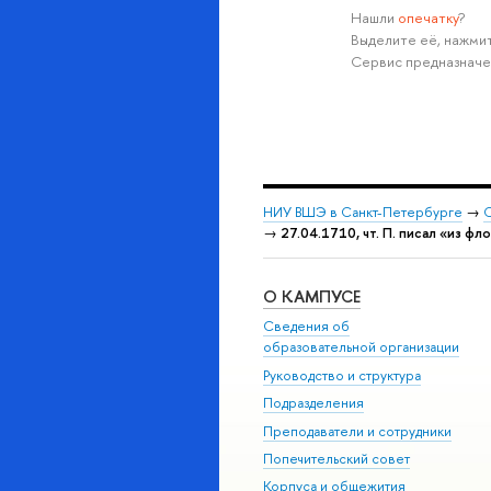
Нашли
опечатку
?
Выделите её, нажмит
Сервис предназначе
НИУ ВШЭ в Санкт-Петербурге
→
С
→
27.04.1710, чт. П. писал «из фл
О КАМПУСЕ
Сведения об
образовательной организации
Руководство и структура
Подразделения
Преподаватели и сотрудники
Попечительский совет
Корпуса и общежития