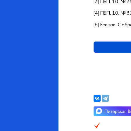
[3] ПБП. 10. № 3
[4] ПБП. 10. № 3
[5] Есипов. Собр