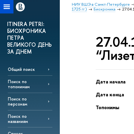
НИУ ВШЭ в Санкт-Петербурге
1725 гг.)
Биохроника
27.04.
ITINERA PETRI:
БИОХРОНИКА
27.04.
ПЕТРА
ВЕЛИКОГО ДЕНЬ
“Лизе
ЗА ДНЕМ
Общий поиск
Дата начала
Поиск по
топонимам
Дата конца
Поиск по
персонам
Топонимы
Поиск по
названиям
Список