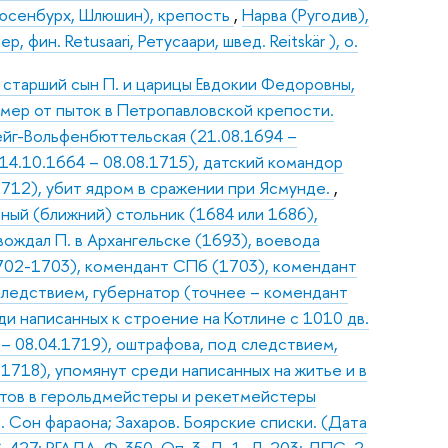
люсенбурх, Шлюшин), крепость
,
Нарва (Ругодив),
, фин. Retusaari, Ретусаари, швед. Reitskär ), о.
, старший сын П. и царицы Евдокии Федоровны,
умер от пыток в Петропавловской крепости.
йг-Вольфенбюттельская (21.08.1694 –
(14.10.1664 – 08.08.1715), датский командор
1712), убит ядром в сражении при Ясмунде.
,
ный (ближний) стольник (1684 или 1686),
вождал П. в Архангельске (1693), воевода
1702-1703), комендант СПб (1703), комендант
следствием, губернатор (точнее – комендант
и написанных к строение на Котлине с 1010 дв.
 – 08.04.1719), оштрафова, под следствием,
1718), упомянут среди написанных на житье и в
атов в герольдмейстеры и рекетмейстеры
. Сон фараона; Захаров. Боярские списки. (Дата
427; РГАДА. Ф. 350. Оп. 3. Д. 1. Л. 203; ДПС. 2-