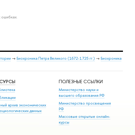
 ошибках.
стории
→
Биохроника Петра Великого (1672-1725 гг.)
→
Биохроника
ЕСУРСЫ
ПОЛЕЗНЫЕ ССЫЛКИ
блиотека
Министерство науки и
высшего образования РФ
бликации
Министерство просвещения
иный архив экономических
РФ
социологических данных
Массовые открытые онлайн-
курсы