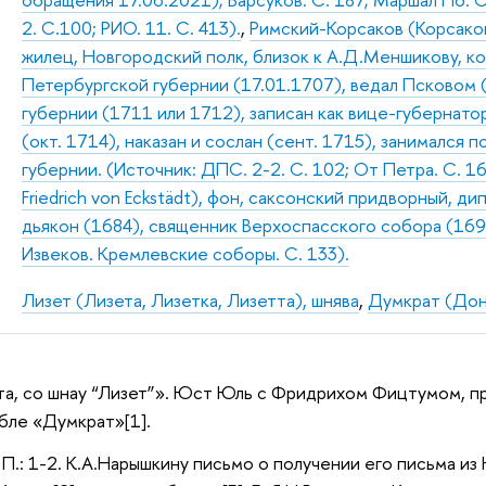
2. С.100; РИО. 11. С. 413).
,
Римский-Корсаков (Корсаков
жилец, Новгородский полк, близок к А.Д.Меншикову, к
Петербургской губернии (17.01.1707), ведал Псковом 
губернии (1711 или 1712), записан как вице-губернатор
(окт. 1714), наказан и сослан (сент. 1715), занимался
губернии. (Источник: ДПС. 2-2. С. 102; От Петра. С. 1
Friedrich von Eckstädt), фон, саксонский придворный, д
дьякон (1684), священник Верхоспасского собора (1699
Извеков. Кремлевские соборы. С. 133).
Лизет (Лизета, Лизетка, Лизетта), шнява
,
Думкрат (Дон
ота, со шнау “Лизет”». Юст Юль с Фридрихом Фицтумом, пр
абле «Думкрат»[1].
 П.: 1-2. К.А.Нарышкину письмо о получении его письма из