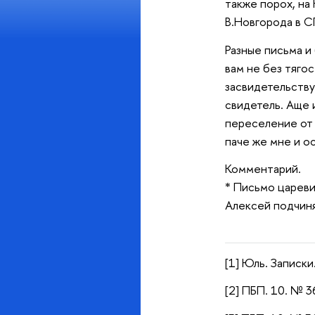
также порох, на
В.Новгорода в С
Разные письма и
вам не без тяго
засвидетельству
свидетель. Аще 
переселение от 
паче же мне и ос
Комментарий.
* Письмо цареви
Алексей подчиня
[1] Юль. Записки.
[2] ПБП. 10. № 3