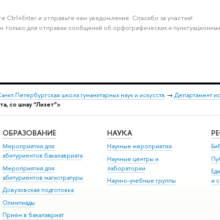
е Ctrl+Enter и отправьте нам уведомление. Спасибо за участие!
н только для отправки сообщений об орфографических и пунктуационных
анкт-Петербургская школа гуманитарных наук и искусств
→
Департамент и
ота, со шнау “Лизет”»
ОБРАЗОВАНИЕ
НАУКА
Р
Мероприятия для
Научные мероприятия
Би
абитуриентов бакалавриата
Научные центры и
Пу
Мероприятия для
лаборатории
Ед
абитуриентов магистратуры
Научно-учебные группы
и 
Довузовская подготовка
Олимпиады
Прием в бакалавриат