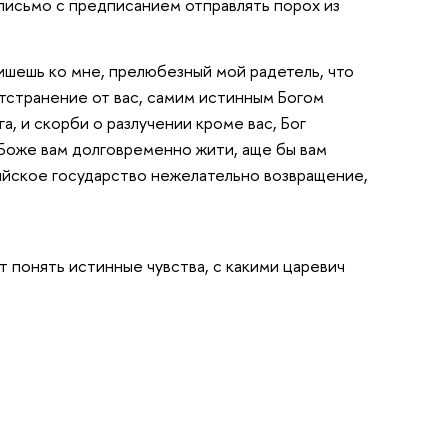
у письмо с предписанием отправлять порох из
Пишешь ко мне, прелюбезный мой радетель, что
 отстранение от вас, самим истинным Богом
, и скорби о разлучении кроме вас, Бог
й Боже вам долговременно жити, аще бы вам
сийское государство нежелательно возвращение,
 понять истинные чувства, с какими царевич