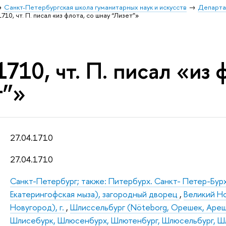
Санкт-Петербургская школа гуманитарных наук и искусств
Департа
1710, чт. П. писал «из флота, со шнау “Лизет”»
1710, чт. П. писал «из 
т”»
27.04.1710
27.04.1710
Санкт-Петербург; также: Питербурх. Санкт- Петер-Бур
Екатерингофская мыза), загородный дворец
,
Великий Н
Новугород), г.
,
Шлиссельбург (Nöteborg, Орешек, Ареше
Шлисебурк, Шлюсенбурх, Шлютенбург, Шлюсельбург, Ш