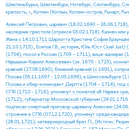
Шлютеньбурьх, Шлютенбурх, Нотебург, Слотенбурх, С
крепость, г.
,
Котлин (Котлын, Котлин-остров, Рычарт, Рычер
Алексей Петрович, царевич (18.02.1690 – 26.06.1718)
наследник престола (отрекся 03.02.1718). Казнен или 
Жена с 14.10.1711 Шарлотта Кристина София Брауншве
21.10.1715)
,
Есипов Г.В., историк
,
Юль Юст (Juel Just) 
(1704), посол в России (1709 – 1711), вице-адмирал (
Нарышкин Кирилл Алексеевич (ок. 1670 - 1723), комнат
кравчий (27.08.1690), ближний кравчий (с 1691), сопро
Пскова (05.11.1697 - 12.03.1699), в Шлиссельбурге (
Пскова и обер-комендант Дерпта (1704 – 1714), под 
СПб (1710 - 1716); упомянут с пометой «В Нарве» сред
(1712);, губернатор Московской губернии (24.01.1716
подписал смертный приговор царевичу Алексею (24.06.
строение в СПб (07.12.1720), упомянут среди кандид
(28.01.1721); четвероюродный брат П., (Источн.: Редин
обращения 17.06.2021); Барсуков. С. 187; Маршал По. С. 