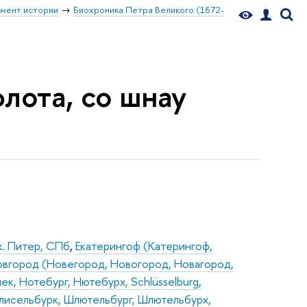
мент истории
Биохроника Петра Великого (1672-
флота, со шнау
х. Питер, СПб
,
Екатерингоф (Катерингоф,
овгород (Новегород, Новогород, Новагород,
к, Нотебург, Нютебурх, Schlüsselburg,
лисельбурк, Шлютельбург, Шлютельбурх,