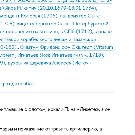
) Яков Никитич (20.10.1679-18.01.1734),
омендант Копорья (1706), ландрихтер Санкт-
(1708), вице-губернатор Санкт-Петербургской
 к поселению на Котлине, в СПб (1712); в опале
 поставкой корабельного лесам и Казанской
60-162).
,
Фицтум Фридрих фон Экштедт (Vitstum
ипломат
,
Игнатьев Яков Игнатьевич (ум. 1718),
), духовник царевича Алексея (Источн.:
крат), корабль
иплывшие с флотом, искали П. на «Лизете», а он
 Нарвы и приказание отправить артиллерию, а