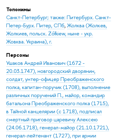
Топонимы
Санкт-Петербург; также: Питербурх. Санкт-
Петер-Бурх. Питер, СПб
,
Жолква (Жолкев,
Жолкиев, польск. Żółkiew, ныне - укр.
Жовква. Украина), г.
Персоны
Ушаков Андрей Иванович (1672 -
20.03.1747), новгородский дворянин,
солдат, унтер-офицер Преображенского
полка, капитан-поручик (1708), выполнение
различных поручений П., майор, командир
батальона Преображенского полка (1715),
в Тайной канцелярии (с 1718), подписал
смертный приговор царевичу Алексею
(24.06.1718), генерал-майор (21.10.1721),
генерал-лейтенант (1727), при армии