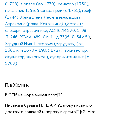
(1728), в опале (до 1730), сенатор (1730),
начальник Тайной канцелярии (с 1731), граф
(1744). Жена Елена Леонтьевна, вдова
Апраксина (рожд. Кокошкина). (Источн.:
словари, справочники, АСПбИИ 270. 1 .98.
Л. 246; РГВИА. 489. Оп. 1 . д 7395. Л. 34 об.)
,
Зарудный Иван Петрович (Заруднев) (ок.
1660 или 1670 – 19.03.1727), архитектор,
скульптор, живописец, супер-интендант (с
1707)
П. в Жолкве.
В СПб на море вышел флот[1].
Письма и бумаги П
.: 1. А.И.Ушакову письмо о
доставке лошадей и пороху в армию[2]; 2. Указ