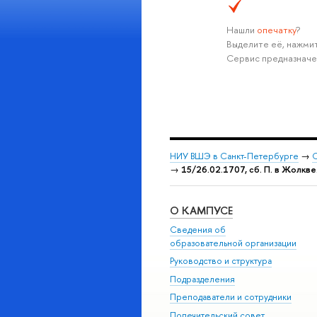
Нашли
опечатку
?
Выделите её, нажмит
Сервис предназначе
НИУ ВШЭ в Санкт-Петербурге
→
С
→
15/26.02.1707, сб. П. в Жолкве
О КАМПУСЕ
Сведения об
образовательной организации
Руководство и структура
Подразделения
Преподаватели и сотрудники
Попечительский совет