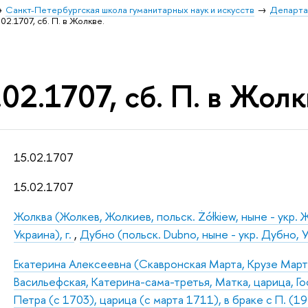
Санкт-Петербургская школа гуманитарных наук и искусств
Департа
02.1707, сб. П. в Жолкве.
02.1707, сб. П. в Жолк
15.02.1707
15.02.1707
Жолква (Жолкев, Жолкиев, польск. Żółkiew, ныне - укр. Ж
Украина), г.
,
Дубно (польск. Dubno, ныне - укр. Дубно, Ук
Екатерина Алексеевна (Скавронская Марта, Крузе Марта
Васильефская, Катерина-сама-третья, Матка, царица, Г
Петра (с 1703), царица (с марта 1711), в браке с П. (1