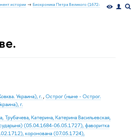
мент истории
Биохроника Петра Великого (1672-
ве.
овква. Украина), г.
,
Острог (ныне - Острог.
раина), г.
, Трубачева, Катерина, Катерина Васильевская,
осударыня) (05.04.1684-06.05.1727), фаворитка
9.02.1712), коронована (07.05.1724),