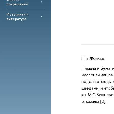
сокращений
Источники и
литература
П. в Жолкве.
Письма и бумаги
масленай или ра
недели отсюды д
шведами, и чтоб
кн. М.С.Вишневе
отказался[2].