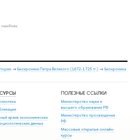
 ошибках.
стории
→
Биохроника Петра Великого (1672-1725 гг.)
→
Биохроника
ЕСУРСЫ
ПОЛЕЗНЫЕ ССЫЛКИ
блиотека
Министерство науки и
высшего образования РФ
бликации
Министерство просвещения
иный архив экономических
РФ
социологических данных
Массовые открытые онлайн-
курсы