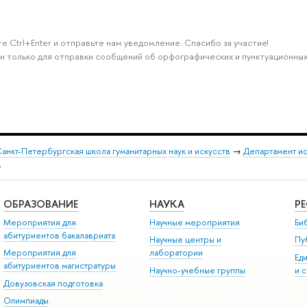
е Ctrl+Enter и отправьте нам уведомление. Спасибо за участие!
н только для отправки сообщений об орфографических и пунктуационных
анкт-Петербургская школа гуманитарных наук и искусств
→
Департамент и
.
ОБРАЗОВАНИЕ
НАУКА
Р
Мероприятия для
Научные мероприятия
Би
абитуриентов бакалавриата
Научные центры и
Пу
Мероприятия для
лаборатории
Ед
абитуриентов магистратуры
Научно-учебные группы
и 
Довузовская подготовка
Олимпиады