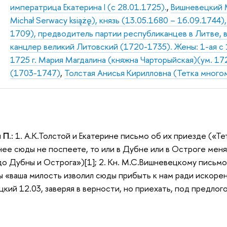
императрица Екатерина I (с 28.01.1725).
,
Вишневецкий М
Michał Serwacy książę), князь (13.05.1680 – 16.09.174
1709), предводитель партии республиканцев в Литве, в
канцлер великий Литовский (1720-1735). Жены: 1-ая с 1
1725 г. Мария Магдалина (княжна Чарторыйская)(ум. 172
(1703-1747)
,
Толстая Анисья Кирилловна (Тетка много
 П.:
1. А.К.Толстой и Екатерине письмо об их приезде («Т
нее сюды не поспеете, то или в Дубне или в Остроге меня
о Дубны и Острога»)[1]; 2. Кн. М.С.Вишневецкому письмо
ы «ваша милость изволил сюды прибыть к нам ради искорен
цкий 12.03, заверяя в верности, но приехать, под предло