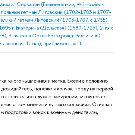
ихаил Серваций (Вешневецкий, Wiśniowiecki
4), польный гетман Литовский (1702-1703 и 1707-
еликий гетман Литовский (1703-1707, с 1735),
695 г. Екатерина (Дольская) (1680-1725); 2-ая с
8); 3-ая жена Фекла Роза (рожд. Радзилилл)
мышленная, Тетка), приближенная П.
етка многомышленная и матка. Ежели в половино
 дожидайтесь, понеже я кончая, поеду на первой
 относительно слуха о замирении литовцев со
ения о том мнения и лутчаго согласия». Отвечал
гом подготовки войск к военным действиям,