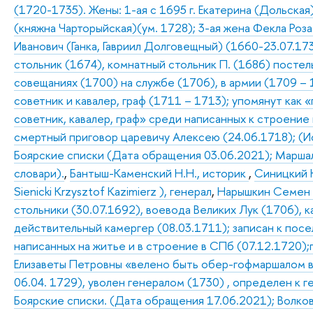
(1720-1735). Жены: 1-ая с 1695 г. Екатерина (Дольская
(княжна Чарторыйская)(ум. 1728); 3-ая жена Фекла Роз
Иванович (Ганка, Гавриил Долговещный) (1660-23.07.17
стольник (1674), комнатный стольник П. (1686) постель
совещаниях (1700) на службе (1706), в армии (1709 – 
советник и кавалер, граф (1711 – 1713); упомянут как 
советник, кавалер, граф» среди написанных к строение 
смертный приговор царевичу Алексею (24.06.1718); (Ис
Боярские списки (Дата обращения 03.06.2021); Маршал 
словари).
,
Бантыш-Каменский Н.Н., историк
,
Синицкий 
Sienicki Krzysztof Kazimierz ), генерал
,
Нарышкин Семен Г
стольники (30.07.1692), воевода Великих Лук (1706), 
действительный камергер (08.03.1711); записан к пос
написанных на житье и в строение в СПб (07.12.1720)
Елизаветы Петровны «велено быть обер-гофмаршалом в 
06.04. 1729), уволен генералом (1730) , определен к ге
Боярские списки. (Дата обращения 17.06.2021); Волков. 