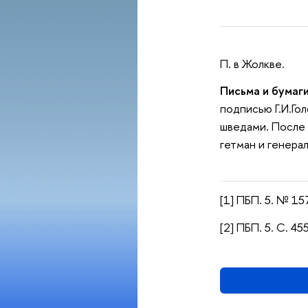
П. в Жолкве.
Письма и бумаги
подписью Г.И.Го
шведами. После 
гетман и генера
[1] ПБП. 5. № 157
[2] ПБП. 5. С. 4