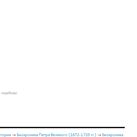
 ошибках.
стории
→
Биохроника Петра Великого (1672-1725 гг.)
→
Биохроника