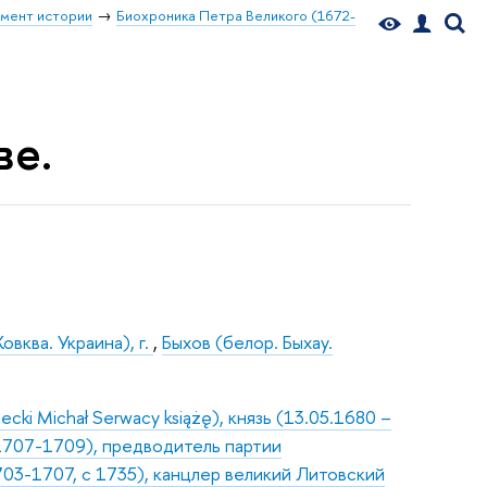
мент истории
Биохроника Петра Великого (1672-
ве.
овква. Украина), г.
,
Быхов (белор. Быхау.
i Michał Serwacy książę), князь (13.05.1680 –
1707-1709), предводитель партии
703-1707, с 1735), канцлер великий Литовский