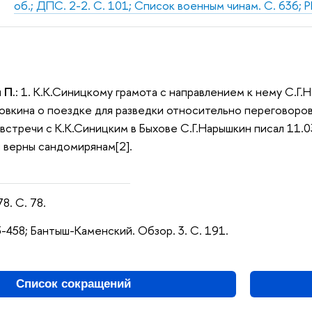
об.; ДПС. 2-2. С. 101; Список военным чинам. С. 636; РГВ
 П.
: 1. К.К.Синицкому грамота с направлением к нему С.Г.Н
ловкина о поездке для разведки относительно переговоро
встречи с К.К.Синицким в Быхове С.Г.Нарышкин писал 11.0
л верны сандомирянам[2].
8. С. 78.
55-458; Бантыш-Каменский. Обзор. 3. С. 191.
Список сокращений