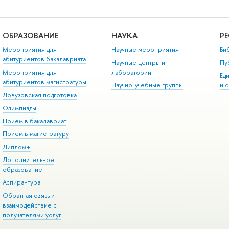
ОБРАЗОВАНИЕ
НАУКА
Р
Мероприятия для
Научные мероприятия
Би
абитуриентов бакалавриата
Научные центры и
Пу
Мероприятия для
лаборатории
Ед
абитуриентов магистратуры
Научно-учебные группы
и 
Довузовская подготовка
Олимпиады
Прием в бакалавриат
Прием в магистратуру
Диплом+
Дополнительное
образование
Аспирантура
Обратная связь и
взаимодействие с
получателями услуг