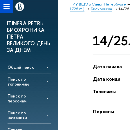
НИУ ВШЭ в Санкт-Петербурге
1725 гг.)
Биохроника
14/25.
ITINERA PETRI:
БИОХРОНИКА
14/25.
ПЕТРА
ВЕЛИКОГО ДЕНЬ
ЗА ДНЕМ
Дата начала
Общий поиск
Дата конца
Поиск по
топонимам
Топонимы
Поиск по
персонам
Персоны
Поиск по
названиям
Список