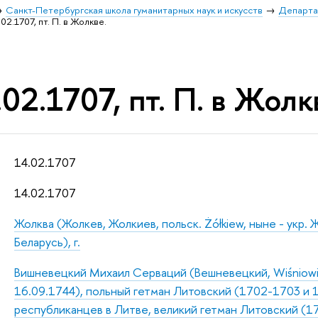
Санкт-Петербургская школа гуманитарных наук и искусств
Департа
02.1707, пт. П. в Жолкве.
02.1707, пт. П. в Жолк
14.02.1707
14.02.1707
Жолква (Жолкев, Жолкиев, польск. Żółkiew, ныне - укр. Ж
Беларусь), г.
Вишневецкий Михаил Серваций (Вешневецкий, Wiśniowieck
16.09.1744), польный гетман Литовский (1702-1703 и 
республиканцев в Литве, великий гетман Литовский (1