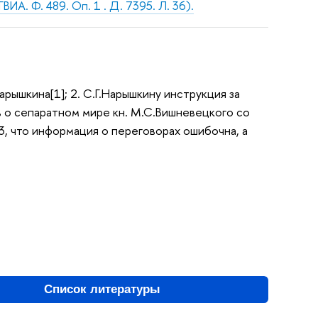
ИА. Ф. 489. Оп. 1 . Д. 7395. Л. 36).
арышкина[1]; 2. С.Г.Нарышкину инструкция за
в о сепаратном мире кн. М.С.Вишневецкого со
3, что информация о переговорах ошибочна, а
Список литературы