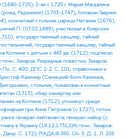
) (1680-1725); 2-ая с 1725 г. Мария Магдалина
а (рожд. Радзилилл) (1703-1747)
,
Головкин Гавриил
34), комнатный стольник царицы Наталии (1676),
ничий П. (07.02.1689), участвовал в боярских
1710), «государственный канцлер, тайный
«постельничий, государственный канцлер, тайный
на Котлине с детьми с 443 дв. (1712); подписал
точн.: Захаров. Разрядные повестки; Захаров.
По. С. 400; ДПС 2-2. С. 101; справочники и
Кристоф-Казимир (Сеницкий-Бонч Казимеж,
ригорьевич, стольник, пожалован в комнатные
капитан (1713), обер-камергер или
елению на Котлине (1712); упомянут среди
;гофмаршал при Анне Петровне (с 1727), потом
ранге генерал-лейтенанта; генерал-майор (с
тману в Украину (18.12.1731)(Источн.: Захаров.
Двор. С. 172); РГАДА.Ф.350. Оп. 3. Д. 1. Л. 205