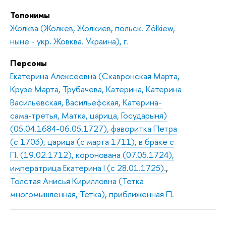
Топонимы
Жолква (Жолкев, Жолкиев, польск. Żółkiew,
ныне - укр. Жовква. Украина), г.
Персоны
Екатерина Алексеевна (Скавронская Марта,
Крузе Марта, Трубачева, Катерина, Катерина
Васильевская, Васильефская, Катерина-
сама-третья, Матка, царица, Государыня)
(05.04.1684-06.05.1727), фаворитка Петра
(с 1703), царица (с марта 1711), в браке с
П. (19.02.1712), коронована (07.05.1724),
императрица Екатерина I (с 28.01.1725).
,
Толстая Анисья Кирилловна (Тетка
многомышленная, Тетка), приближенная П.