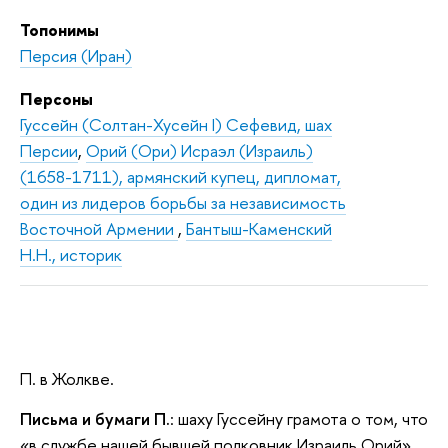
Топонимы
Персия (Иран)
Персоны
Гуссейн (Солтан-Хусейн I) Сефевид, шах
Персии
,
Орий (Ори) Исраэл (Израиль)
(1658-1711), армянский купец, дипломат,
один из лидеров борьбы за независимость
Восточной Армении
,
Бантыш-Каменский
Н.Н., историк
П. в Жолкве.
Письма и бумаги П.
: шаху Гуссейну грамота о том, что
«в службе нашей бывшей полковник Израиль Орий»