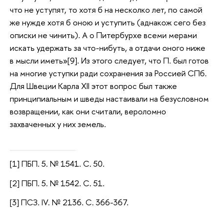
что не уступят, то хотя б на несколко лет, по самой
же нужде хотя б оною и уступить (аднакож сего без
описки не чинить). А о Питербурхе всеми мерами
искать удержать за что-нибуть, а отдачи оного ниже
в мысли иметь»[9]. Из этого следует, что П. был готов
на многие уступки ради сохранения за Россией СПб.
Для Швеции Карла XII этот вопрос был также
принципиальным и шведы настаивали на безусловном
возвращении, как они считали, вероломно
захваченных у них земель.
[1] ПБП. 5. № 1541. С. 50.
[2] ПБП. 5. № 1542. С. 51.
[3] ПСЗ. IV. № 2136. С. 366-367.