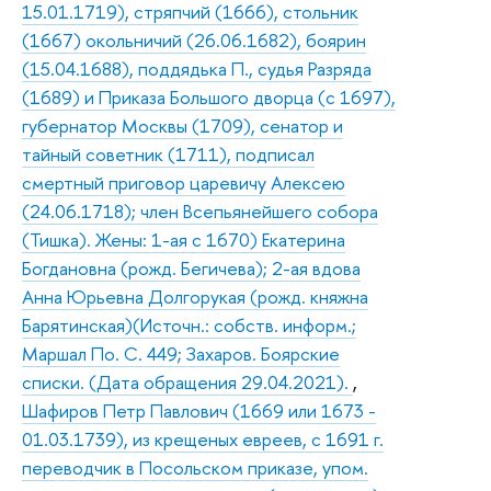
15.01.1719), стряпчий (1666), стольник
(1667) окольничий (26.06.1682), боярин
(15.04.1688), поддядька П., судья Разряда
(1689) и Приказа Большого дворца (с 1697),
губернатор Москвы (1709), сенатор и
тайный советник (1711), подписал
смертный приговор царевичу Алексею
(24.06.1718); член Всепьянейшего собора
(Тишка). Жены: 1-ая с 1670) Екатерина
Богдановна (рожд. Бегичева); 2-ая вдова
Анна Юрьевна Долгорукая (рожд. княжна
Барятинская)(Источн.: собств. информ.;
Маршал По. С. 449; Захаров. Боярские
списки. (Дата обращения 29.04.2021).
,
Шафиров Петр Павлович (1669 или 1673 -
01.03.1739), из крещеных евреев, с 1691 г.
переводчик в Посольском приказе, упом.