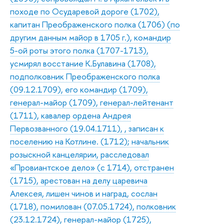
походе по Осударевой дороге (1702),
капитан Преображенского полка (1706) (по
другим данным майор в 1705 г.), командир
5-ой роты этого полка (1707-1713),
усмирял восстание К.Булавина (1708),
подполковник Преображенского полка
(09.12.1709), его командир (1709),
генерал-майор (1709), генерал-лейтенант
(1711), кавалер ордена Андрея
Первозванного (19.04.1711), , записан к
поселению на Котлине. (1712); начальник
розыскной канцелярии, расследовал
«Провиантское дело» (с 1714), отстранен
(1715), арестован на делу царевича
Алексея, лишен чинов и наград, сослан
(1718), помилован (07.05.1724), полковник
(23.12.1724), генерал-майор (1725),