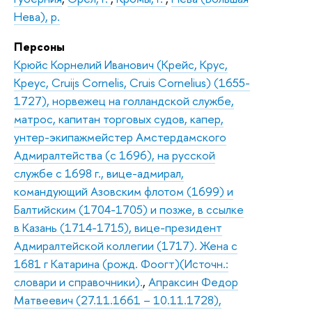
Нева), р.
Персоны
Крюйс Корнелий Иванович (Крейс, Крус,
Креус, Cruijs Cornelis, Cruis Cornelius) (1655-
1727), норвежец на голландской службе,
матрос, капитан торговых судов, капер,
унтер-экипажмейстер Амстердамского
Адмиралтейства (с 1696), на русской
службе с 1698 г., вице-адмирал,
командующий Азовским флотом (1699) и
Балтийским (1704-1705) и позже, в ссылке
в Казань (1714-1715), вице-президент
Адмиралтейской коллегии (1717). Жена с
1681 г Катарина (рожд. Фоогт)(Источн.:
словари и справочники).
,
Апраксин Федор
Матвеевич (27.11.1661 – 10.11.1728),