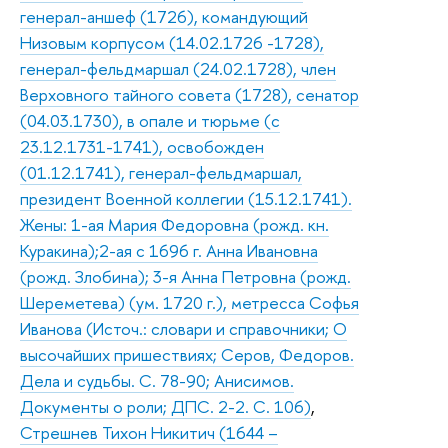
генерал-аншеф (1726), командующий
Низовым корпусом (14.02.1726 -1728),
генерал-фельдмаршал (24.02.1728), член
Верховного тайного совета (1728), сенатор
(04.03.1730), в опале и тюрьме (с
23.12.1731-1741), освобожден
(01.12.1741), генерал-фельдмаршал,
президент Военной коллегии (15.12.1741).
Жены: 1-ая Мария Федоровна (рожд. кн.
Куракина);2-ая с 1696 г. Анна Ивановна
(рожд. Злобина); 3-я Анна Петровна (рожд.
Шереметева) (ум. 1720 г.), метресса Софья
Иванова (Источ.: словари и справочники; О
высочайших пришествиях; Серов, Федоров.
Дела и судьбы. С. 78-90; Анисимов.
Документы о роли; ДПС. 2-2. С. 106)
,
Стрешнев Тихон Никитич (1644 –