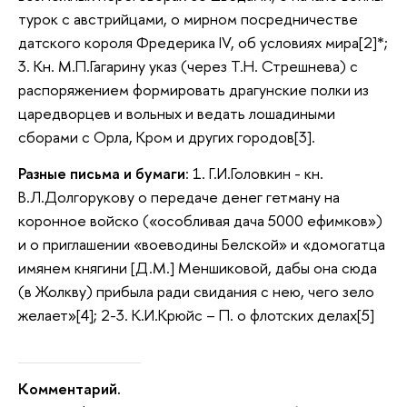
турок с австрийцами, о мирном посредничестве
датского короля Фредерика IV, об условиях мира[2]*;
3. Кн. М.П.Гагарину указ (через Т.Н. Стрешнева) с
распоряжением формировать драгунские полки из
царедворцев и вольных и ведать лошадиными
сборами с Орла, Кром и других городов[3].
Разные письма и бумаги
: 1. Г.И.Головкин - кн.
В.Л.Долгорукову о передаче денег гетману на
коронное войско («особливая дача 5000 ефимков»)
и о приглашении «воеводины Белской» и «домогатца
имянем княгини [Д.М.] Меншиковой, дабы она сюда
(в Жолкву) прибыла ради свидания с нею, чего зело
желает»[4]; 2-3. К.И.Крюйс – П. о флотских делах[5]
Комментарий.