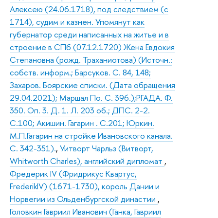
Алексею (24.06.1718), под следствием (с
1714), судим и казнен. Упомянут как
губернатор среди написанных на житье и в
строение в СПб (07.12.1720) Жена Евдокия
Степановна (рожд. Траханиотова) (Источн.:
собств. информ.; Барсуков. С. 84, 148;
Захаров. Боярские списки. (Дата обращения
29.04.2021); Маршал По. С. 396.);РГАДА. Ф.
350. Оп. 3. Д. 1. Л. 203 об.; ДПС. 2-2.
С.100; Акишин. Гагарин . С.201; Юркин.
М.П.Гагарин на стройке Ивановского канала.
С. 342-351).
,
Уитворт Чарльз (Витворт,
Whitworth Charles), английский дипломат
,
Фредерик IV (Фридрикус Квартус,
FrederikIV) (1671-1730), король Дании и
Норвегии из Ольденбургской династии
,
Головкин Гавриил Иванович (Ганка, Гавриил