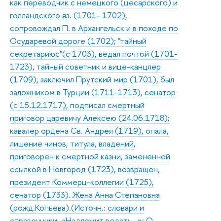
как переводчик с немецкого (цесарского) и
голландского яз. (1701- 1702),
сопровождал П. в Архангельск и в походе по
Осударевой дороге (1702); "тайный
секретариюс"(с 1703), ведал почтой (1701-
1723), тайный советник и вице-канцлер
(1709), заключил Прутский мир (1701), был
заложником в Турции (1711-1713), сенатор
(с 15.12.1717), подписал смертный
приговор царевичу Алексею (24.06.1718);
кавалер ордена Св. Андрея (1719), опала,
лишение чинов, титула, владений,
приговорен к смертной казни, замененной
ссылкой в Новгород (1723), возвращен,
президент Коммерц-коллегии (1725),
сенатор (1733). Жена Анна Степановна
(рожд.Копьева).(Источн.: словари и
справочники, «Надлежит ведать…»; О