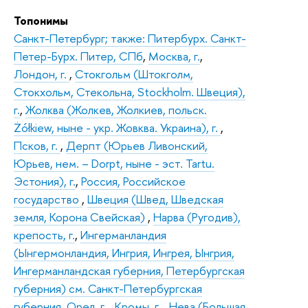
Топонимы
Санкт-Петербург; также: Питербурх. Санкт-
Петер-Бурх. Питер, СПб
,
Москва, г.
,
Лондон, г.
,
Стокгольм (Штокголм,
Стокхольм, Стекольна, Stockholm. Швеция),
г.
,
Жолква (Жолкев, Жолкиев, польск.
Żółkiew, ныне - укр. Жовква. Украина), г.
,
Псков, г.
,
Дерпт (Юрьев Ливонский,
Юрьев, нем. – Dorpt, ныне - эст. Tartu.
Эстония), г.
,
Россия, Российское
государство
,
Швеция (Швед, Шведская
земля, Корона Свейская)
,
Нарва (Ругодив),
крепость, г.
,
Ингерманландия
(Ынгермонландия, Ингрия, Ингрея, Ынгрия,
Ингерманландская губерния, Петербургская
губерния) см. Санкт-Петербургская
губерния
,
Орел, г.
,
Кромы, г.
,
Нева (Большая