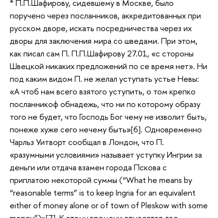
* П.П.Шафирову, сидевшему в Москве, было
поручено через посланников, аккредитованных при
русском дворе, искать посредничества через их
дворы для заключения мира со шведами. При этом,
как писал сам П. П.П.Шафирову 27.01, «с стороны
Швецкой никаких предложений по се время нет». Ни
под каким видом П. не желал уступать устье Невы:
«А чтоб нам всего взятого уступить, о том крепко
посланникоф обнадежь, что ни по которому образу
того не будет, что Господь Бог чему не изволит быть,
понеже хуже сего нечему быть»[6]. Одновременно
Чарльз Уитворт сообщал в Лондон, что П.
«разумными условиями» называет уступку Ингрии за
деньги или отдача взамен города Пскова с
приплатою некоторой суммы (“What he means by
“reasonable terms” is to keep Ingria for an equivalent
either of money alone or of town of Pleskow with some
money”)»[7]. К этому времени относятся две