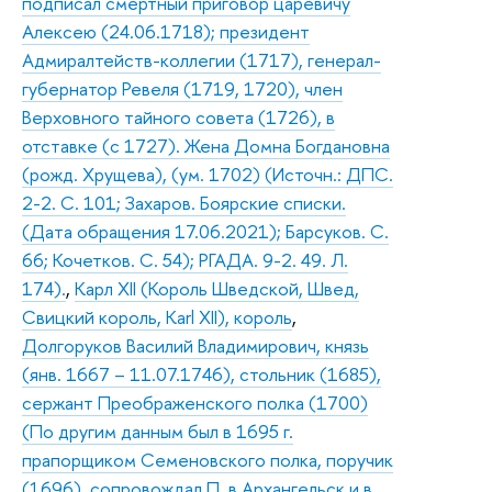
подписал смертный приговор царевичу
Алексею (24.06.1718); президент
Адмиралтейств-коллегии (1717), генерал-
губернатор Ревеля (1719, 1720), член
Верховного тайного совета (1726), в
отставке (с 1727). Жена Домна Богдановна
(рожд. Хрущева), (ум. 1702) (Источн.: ДПС.
2-2. С. 101; Захаров. Боярские списки.
(Дата обращения 17.06.2021); Барсуков. С.
66; Кочетков. С. 54); РГАДА. 9-2. 49. Л.
174).
,
Карл XII (Король Шведской, Швед,
Свицкий король, Karl XII), король
,
Долгоруков Василий Владимирович, князь
(янв. 1667 – 11.07.1746), стольник (1685),
сержант Преображенского полка (1700)
(По другим данным был в 1695 г.
прапорщиком Семеновского полка, поручик
(1696), сопровождал П. в Архангельск и в