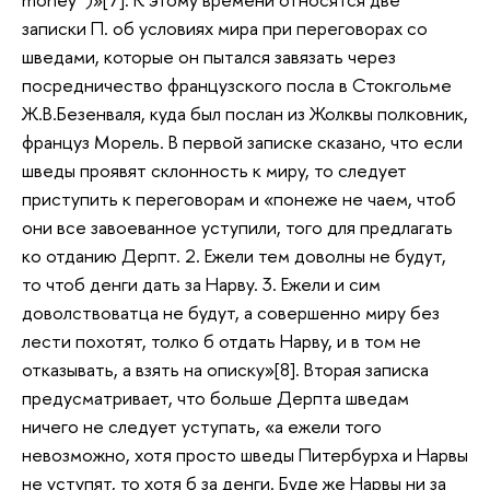
записки П. об условиях мира при переговорах со
шведами, которые он пытался завязать через
посредничество французского посла в Стокгольме
Ж.В.Безенваля, куда был послан из Жолквы полковник,
француз Морель. В первой записке сказано, что если
шведы проявят склонность к миру, то следует
приступить к переговорам и «понеже не чаем, чтоб
они все завоеванное уступили, того для предлагать
ко отданию Дерпт. 2. Ежели тем доволны не будут,
то чтоб денги дать за Нарву. 3. Ежели и сим
доволствоватца не будут, а совершенно миру без
лести похотят, толко б отдать Нарву, и в том не
отказывать, а взять на описку»[8]. Вторая записка
предусматривает, что больше Дерпта шведам
ничего не следует уступать, «а ежели того
невозможно, хотя просто шведы Питербурха и Нарвы
не уступят, то хотя б за денги. Буде же Нарвы ни за