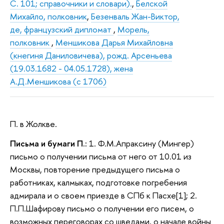
С. 101; справочники и словари).
,
Белской
Михайло, полковник
,
Безенваль Жан-Виктор,
де, французский дипломат
,
Морель,
полковник
,
Меншикова Дарья Михайловна
(кнегиня Даниловичева), рожд. Арсеньева
(19.03.1682 - 04.05.1728), жена
А.Д.Меншикова (с 1706)
П. в Жолкве.
Письма и бумаги П.:
1. Ф.М.Апраксину (Мингер)
письмо о получении письма от него от 10.01 из
Москвы, повторение предыдущего письма о
работниках, калмыках, подготовке погребения
адмирала и о своем приезде в СПб к Пасхе[1]; 2.
П.П.Шафирову письмо о получении его писем, о
возможных переговорах со шведами, о начале войны