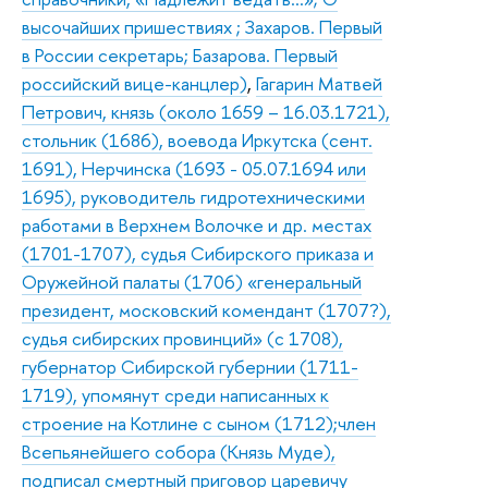
высочайших пришествиях ; Захаров. Первый
в России секретарь; Базарова. Первый
российский вице-канцлер)
,
Гагарин Матвей
Петрович, князь (около 1659 – 16.03.1721),
стольник (1686), воевода Иркутска (сент.
1691), Нерчинска (1693 - 05.07.1694 или
1695), руководитель гидротехническими
работами в Верхнем Волочке и др. местах
(1701-1707), судья Сибирского приказа и
Оружейной палаты (1706) «генеральный
президент, московский комендант (1707?),
судья сибирских провинций» (с 1708),
губернатор Сибирской губернии (1711-
1719), упомянут среди написанных к
строение на Котлине с сыном (1712);член
Всепьянейшего собора (Князь Муде),
подписал смертный приговор царевичу