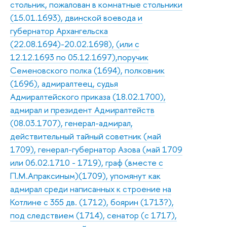
стольник, пожалован в комнатные стольники
(15.01.1693), двинской воевода и
губернатор Архангельска
(22.08.1694)-20.02.1698), (или с
12.12.1693 по 05.12.1697),поручик
Семеновского полка (1694), полковник
(1696), адмиралтеец, судья
Адмиралтейского приказа (18.02.1700),
адмирал и президент Адмиралтейств
(08.03.1707), генерал-адмирал,
действительный тайный советник (май
1709), генерал-губернатор Азова (май 1709
или 06.02.1710 - 1719), граф (вместе с
П.М.Апраксиным)(1709), упомянут как
адмирал среди написанных к строение на
Котлине с 355 дв. (1712), боярин (1713?),
под следствием (1714), сенатор (с 1717),