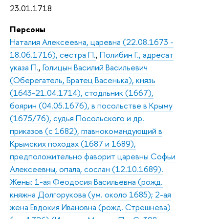
23.01.1718
Персоны
Наталия Алексеевна, царевна (22.08.1673 -
18.06.1716), сестра П.
,
Полибин Г., адресат
указа П.
,
Голицын Василий Васильевич
(Оберегатель, Братец Васенька), князь
(1643-21.04.1714), стодльник (1667),
боярин (04.05.1676), в посольстве в Крыму
(1675/76), судья Посольского и др.
приказов (с 1682), главнокомандующий в
Крымских походах (1687 и 1689),
предположительно фаворит царевны Софьи
Алексеевны, опала, сослан (12.10.1689).
Жены: 1-ая Феодосия Васильевна (рожд.
княжна Долгорукова (ум. около 1685); 2-ая
жена Евдокия Ивановна (рожд. Стрешнева)