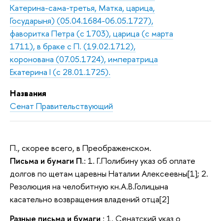
Катерина-сама-третья, Матка, царица,
Государыня) (05.04.1684-06.05.1727),
фаворитка Петра (с 1703), царица (с марта
1711), в браке с П. (19.02.1712),
коронована (07.05.1724), императрица
Екатерина I (с 28.01.1725).
Названия
Сенат Правительствующий
П., скорее всего, в Преображенском.
Письма и бумаги П.
: 1. Г.Полибину указ об оплате
долгов по щетам царевны Наталии Алексеевны[1]; 2.
Резолюция на челобитную кн.А.В.Голицына
касательно возвращения владений отца[2]
Разные письма и бумаги
: 1. Сенатский указ о