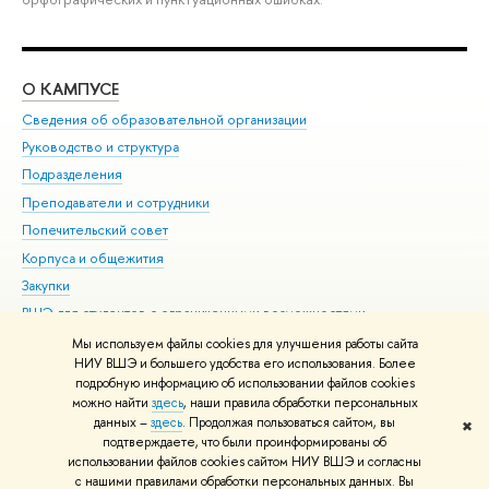
О КАМПУСЕ
ОБ
Сведения об образовательной организации
Мер
Руководство и структура
Мер
Подразделения
Дов
Преподаватели и сотрудники
Ол
Попечительский совет
При
Корпуса и общежития
При
Закупки
Ди
ВШЭ для студентов с ограниченными возможностями
До
здоровья и инвалидностью
Ас
Мы используем файлы cookies для улучшения работы сайта
Версия для слабовидящих
НИУ ВШЭ и большего удобства его использования. Более
Обр
подробную информацию об использовании файлов cookies
Единая платежная страница
можно найти
здесь
, наши правила обработки персональных
данных –
здесь
. Продолжая пользоваться сайтом, вы
✖
Редактору
подтверждаете, что были проинформированы об
© НИУ ВШЭ 1993–2026
Адреса и контакты
Условия использования
использовании файлов cookies сайтом НИУ ВШЭ и согласны
с нашими правилами обработки персональных данных. Вы
материалов
Политика конфиденциальности
Карта сайта