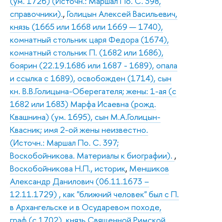
(ум. 1726) (Источн.: Маршал По. С. 398,
справочники).
,
Голицын Алексей Васильевич,
князь (1665 или 1668 или 1669 — 1740),
комнатный стольник царя Федора (1674),
комнатный стольник П. (1682 или 1686),
боярин (22.19.1686 или 1687 - 1689), опала
и ссылка с 1689), освобожден (1714), сын
кн. В.В.Голицына-Оберегателя; жены: 1-ая (с
1682 или 1683) Марфа Исаевна (рожд.
Квашнина) (ум. 1695), сын М.А.Голицын-
Квасник; имя 2-ой жены неизвестно.
(Источн.: Маршал По. С. 397;
Воскобойникова. Материалы к биографии).
,
Воскобойникова Н.П., историк
,
Меншиков
Александр Данилович (06.11.1673 –
12.11.1729) , как "ближний человек" был с П.
в Архангельске и в Осударевом походе,
граф (с 1702), князь Священной Римской