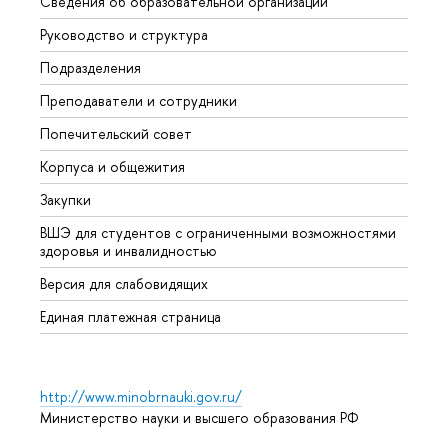
Сведения об образовательной организации
Мероп
Руководство и структура
Мероп
Подразделения
Довуз
Преподаватели и сотрудники
Олим
Попечительский совет
Прием
Корпуса и общежития
Прием
Закупки
Дипл
ВШЭ для студентов с ограниченными возможностями
Допол
здоровья и инвалидностью
Аспир
Версия для слабовидящих
Обрат
Единая платежная страница
http://www.minobrnauki.gov.ru/
Министерство науки и высшего образования РФ