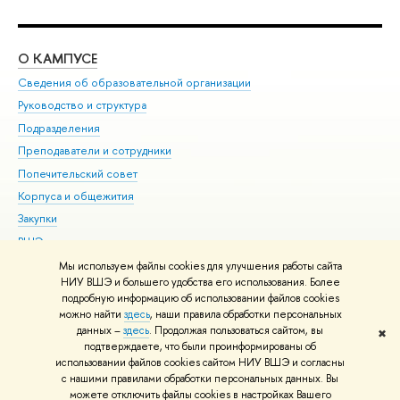
О КАМПУСЕ
ОБ
Сведения об образовательной организации
Мер
Руководство и структура
Мер
Подразделения
Дов
Преподаватели и сотрудники
Ол
Попечительский совет
При
Корпуса и общежития
При
Закупки
Ди
ВШЭ для студентов с ограниченными возможностями
До
здоровья и инвалидностью
Ас
Мы используем файлы cookies для улучшения работы сайта
Версия для слабовидящих
НИУ ВШЭ и большего удобства его использования. Более
Обр
подробную информацию об использовании файлов cookies
Единая платежная страница
можно найти
здесь
, наши правила обработки персональных
данных –
здесь
. Продолжая пользоваться сайтом, вы
✖
Редактору
подтверждаете, что были проинформированы об
© НИУ ВШЭ 1993–2026
Адреса и контакты
Условия использования
использовании файлов cookies сайтом НИУ ВШЭ и согласны
с нашими правилами обработки персональных данных. Вы
материалов
Политика конфиденциальности
Карта сайта
можете отключить файлы cookies в настройках Вашего
Шрифты HSE Sans и HSE Slab разработаны в
Школе дизайна НИУ ВШЭ