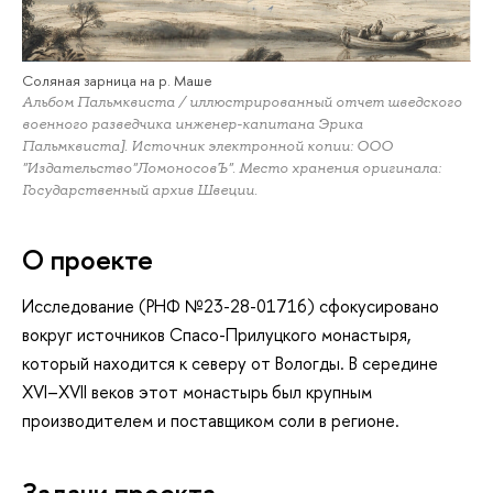
Соляная зарница на р. Маше
Альбом Пальмквиста / иллюстрированный отчет шведского
военного разведчика инженер-капитана Эрика
Пальмквиста]. Источник электронной копии: ООО
"Издательство"ЛомоносовЪ". Место хранения оригинала:
Государственный архив Швеции.
О проекте
Исследование (РНФ №23-28-01716) сфокусировано
вокруг источников Спасо-Прилуцкого монастыря,
который находится к северу от Вологды. В середине
XVI–XVII веков этот монастырь был крупным
производителем и поставщиком соли в регионе.
Задачи проекта