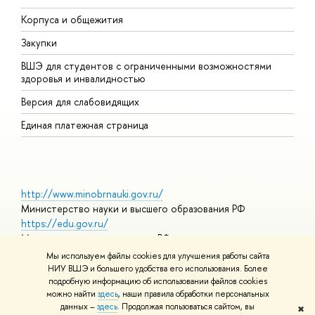
Корпуса и общежития
П
Закупки
Д
ВШЭ для студентов с ограниченными возможностями
Д
здоровья и инвалидностью
А
Версия для слабовидящих
О
Единая платежная страница
http://www.minobrnauki.gov.ru/
Министерство науки и высшего образования РФ
https://edu.gov.ru/
Министерство просвещения РФ
https://elearning.hse.ru/mooc
Мы используем файлы cookies для улучшения работы сайта
Массовые открытые онлайн-курсы
НИУ ВШЭ и большего удобства его использования. Более
подробную информацию об использовании файлов cookies
можно найти
здесь
, наши правила обработки персональных
данных –
здесь
. Продолжая пользоваться сайтом, вы
✖
© НИУ ВШЭ 1993–2026
Адреса и контакты
Условия