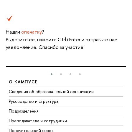
Нашли
опечатку
?
Выделите её, нажмите Ctrl+Enter и отправьте нам
уведомление. Спасибо за участие!
О КАМПУСЕ
Сведения об образовательной организации
М
Руководство и структура
М
Подразделения
Д
Преподаватели и сотрудники
О
Попечительский совет
П