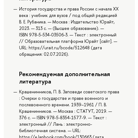
История государства и права России с начала ХХ
века : учебник для вузов / под общей редакцией
В. Е. Рубаника. — Москва : Издательство Юрайт,
2023. — 313 с. — (Высшее образование). —
ISBN 978-5-534-03506-3. — Текст : электронный
// Образовательная платформа Юрайт [сайт]. —
URL: https://urait.ru/bcode/512648 (дата
обращения: 02.07.2026).
Рекомендуемая дополнительная
литература
Крашенинников, П. В. Заповеди советского права
: Очерки о государстве и праве военного и
послевоенного времени. 1939–1961 / П. В.
Крашенинников. — Москва : СТАТУТ, 2019. —
376 с. — ISBN 978-5-8354-1577-9. — Текст :
электронный // Лань : электронно-
библиотечная система. — URL:
https://e.lanbook.com/book/130663 (дата