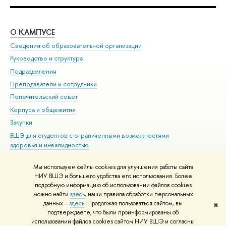
О КАМПУСЕ
ОБ
Сведения об образовательной организации
Мер
Руководство и структура
Мер
Подразделения
Дов
Преподаватели и сотрудники
Ол
Попечительский совет
При
Корпуса и общежития
При
Закупки
Ди
ВШЭ для студентов с ограниченными возможностями
До
здоровья и инвалидностью
Ас
Версия для слабовидящих
Обр
Мы используем файлы cookies для улучшения работы сайта
Единая платежная страница
НИУ ВШЭ и большего удобства его использования. Более
подробную информацию об использовании файлов cookies
можно найти
здесь
, наши правила обработки персональных
данных –
здесь
. Продолжая пользоваться сайтом, вы
✖
Редактору
подтверждаете, что были проинформированы об
© НИУ ВШЭ 1993–2026
Адреса и контакты
Условия использования
использовании файлов cookies сайтом НИУ ВШЭ и согласны