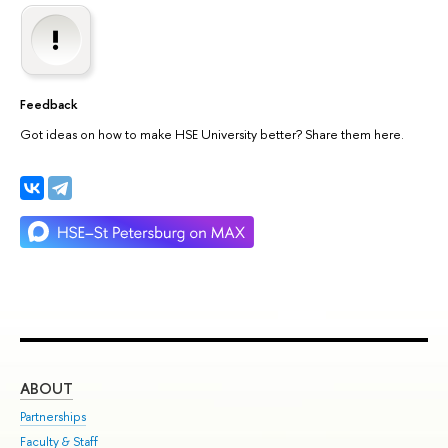
Feedback
Got ideas on how to make HSE University better? Share them here.
ABOUT
ST
Partnerships
Int
Faculty & Staff
Su