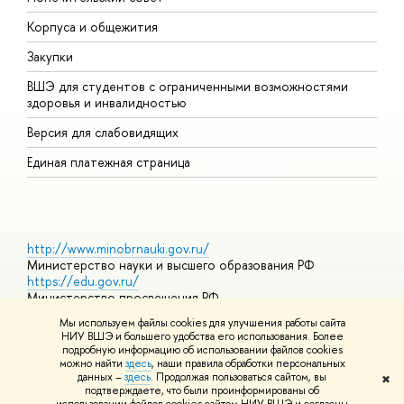
Корпуса и общежития
П
Закупки
Д
ВШЭ для студентов с ограниченными возможностями
Д
здоровья и инвалидностью
А
Версия для слабовидящих
О
Единая платежная страница
http://www.minobrnauki.gov.ru/
Министерство науки и высшего образования РФ
https://edu.gov.ru/
Министерство просвещения РФ
https://elearning.hse.ru/mooc
Мы используем файлы cookies для улучшения работы сайта
Массовые открытые онлайн-курсы
НИУ ВШЭ и большего удобства его использования. Более
подробную информацию об использовании файлов cookies
можно найти
здесь
, наши правила обработки персональных
данных –
здесь
. Продолжая пользоваться сайтом, вы
✖
© НИУ ВШЭ 1993–2026
Адреса и контакты
Условия
подтверждаете, что были проинформированы об
использования материалов
Политика конфиденциальности
Карта