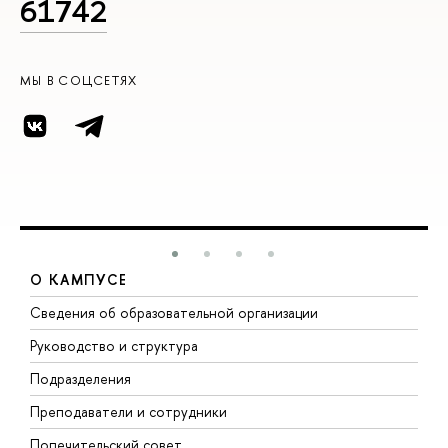
61742
МЫ В СОЦСЕТЯХ
О КАМПУСЕ
Сведения об образовательной организации
М
Руководство и структура
М
Подразделения
Д
Преподаватели и сотрудники
О
Попечительский совет
П