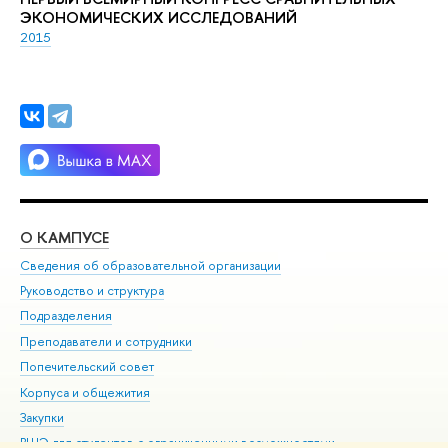
ЭКОНОМИЧЕСКИХ ИССЛЕДОВАНИЙ
2015
О КАМПУСЕ
ОБ
Сведения об образовательной организации
Мер
Руководство и структура
Мер
Подразделения
Дов
Преподаватели и сотрудники
Ол
Попечительский совет
При
Корпуса и общежития
При
Закупки
Ди
ВШЭ для студентов с ограниченными возможностями
До