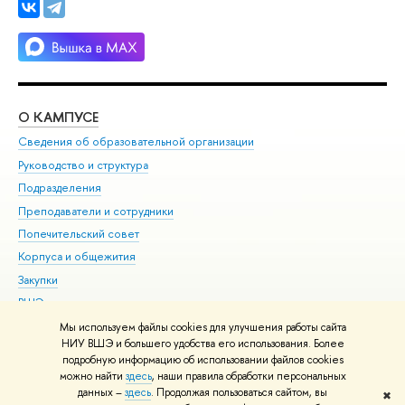
О КАМПУСЕ
ОБ
Сведения об образовательной организации
Мер
Руководство и структура
Мер
Подразделения
Дов
Преподаватели и сотрудники
Ол
Попечительский совет
При
Корпуса и общежития
При
Закупки
Ди
ВШЭ для студентов с ограниченными возможностями
До
здоровья и инвалидностью
Ас
Мы используем файлы cookies для улучшения работы сайта
Версия для слабовидящих
НИУ ВШЭ и большего удобства его использования. Более
Обр
подробную информацию об использовании файлов cookies
Единая платежная страница
можно найти
здесь
, наши правила обработки персональных
данных –
здесь
. Продолжая пользоваться сайтом, вы
✖