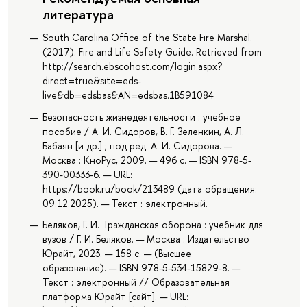
литература
South Carolina Office of the State Fire Marshal.
(2017). Fire and Life Safety Guide. Retrieved from
http://search.ebscohost.com/login.aspx?
direct=true&site=eds-
live&db=edsbas&AN=edsbas.1B591084
Безопасность жизнедеятельности : учебное
пособие / А. И. Сидоров, В. Г. Зеленкин, А. Л.
Бабаян [и др.] ; под ред. А. И. Сидорова. —
Москва : КноРус, 2009. — 496 с. — ISBN 978-5-
390-00333-6. — URL:
https://book.ru/book/213489 (дата обращения:
09.12.2025). — Текст : электронный.
Беляков, Г. И. Гражданская оборона : учебник для
вузов / Г. И. Беляков. — Москва : Издательство
Юрайт, 2023. — 158 с. — (Высшее
образование). — ISBN 978-5-534-15829-8. —
Текст : электронный // Образовательная
платформа Юрайт [сайт]. — URL: