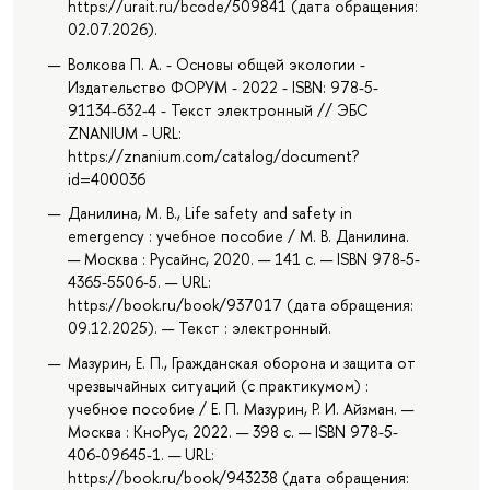
https://urait.ru/bcode/509841 (дата обращения:
02.07.2026).
Волкова П. А. - Основы общей экологии -
Издательство ФОРУМ - 2022 - ISBN: 978-5-
91134-632-4 - Текст электронный // ЭБС
ZNANIUM - URL:
https://znanium.com/catalog/document?
id=400036
Данилина, М. В., Life safety and safety in
emergency : учебное пособие / М. В. Данилина.
— Москва : Русайнс, 2020. — 141 с. — ISBN 978-5-
4365-5506-5. — URL:
https://book.ru/book/937017 (дата обращения:
09.12.2025). — Текст : электронный.
Мазурин, Е. П., Гражданская оборона и защита от
чрезвычайных ситуаций (с практикумом) :
учебное пособие / Е. П. Мазурин, Р. И. Айзман. —
Москва : КноРус, 2022. — 398 с. — ISBN 978-5-
406-09645-1. — URL:
https://book.ru/book/943238 (дата обращения: