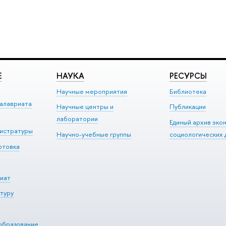
Е
НАУКА
РЕСУРСЫ
Научные мероприятия
Библиотека
алавриата
Научные центры и
Публикации
лаборатории
Единый архив эко
гистратуры
Научно-учебные группы
социологических 
отовка
иат
туру
образование