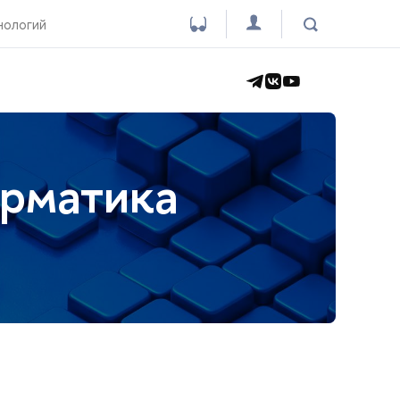
нологий
орматика