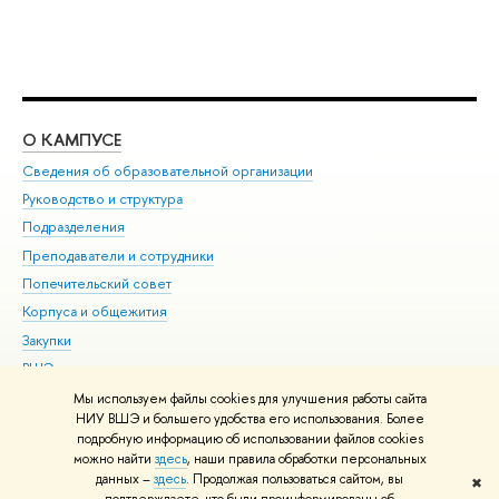
О КАМПУСЕ
ОБ
Сведения об образовательной организации
Мер
Руководство и структура
Мер
Подразделения
Дов
Преподаватели и сотрудники
Ол
Попечительский совет
При
Корпуса и общежития
При
Закупки
Ди
ВШЭ для студентов с ограниченными возможностями
До
здоровья и инвалидностью
Ас
Мы используем файлы cookies для улучшения работы сайта
Версия для слабовидящих
НИУ ВШЭ и большего удобства его использования. Более
Обр
подробную информацию об использовании файлов cookies
Единая платежная страница
можно найти
здесь
, наши правила обработки персональных
данных –
здесь
. Продолжая пользоваться сайтом, вы
✖
Редактору