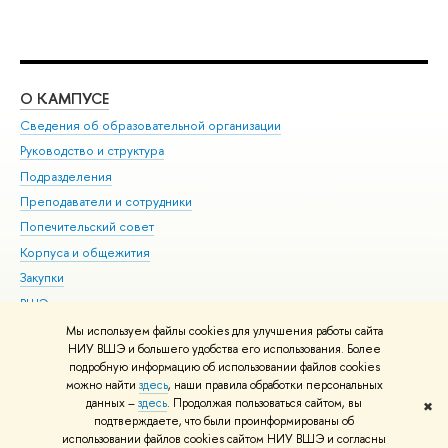
О КАМПУСЕ
ОБ
Сведения об образовательной организации
Мер
Руководство и структура
Мер
Подразделения
Дов
Преподаватели и сотрудники
Ол
Попечительский совет
При
Корпуса и общежития
При
Закупки
Ди
ВШЭ для студентов с ограниченными возможностями
До
здоровья и инвалидностью
Ас
Мы используем файлы cookies для улучшения работы сайта
Версия для слабовидящих
НИУ ВШЭ и большего удобства его использования. Более
Обр
подробную информацию об использовании файлов cookies
Единая платежная страница
можно найти
здесь
, наши правила обработки персональных
данных –
здесь
. Продолжая пользоваться сайтом, вы
✖
Редактору
подтверждаете, что были проинформированы об
© НИУ ВШЭ 1993–2026
Адреса и контакты
Условия использования
использовании файлов cookies сайтом НИУ ВШЭ и согласны