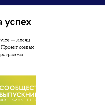
а успех
vice — месяц
 Проект создан
программы