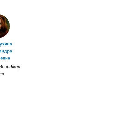
ухина
андра
ьевна
енеджер
та