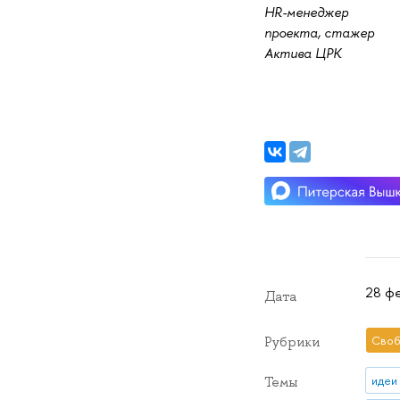
HR-менеджер
проекта, стажер
Актива ЦРК
28 фе
Дата
Своб
Рубрики
идеи
Темы