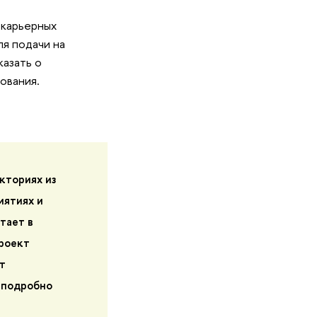
 карьерных
я подачи на
казать о
рования.
кториях из
иятиях и
тает в
проект
т
 подробно