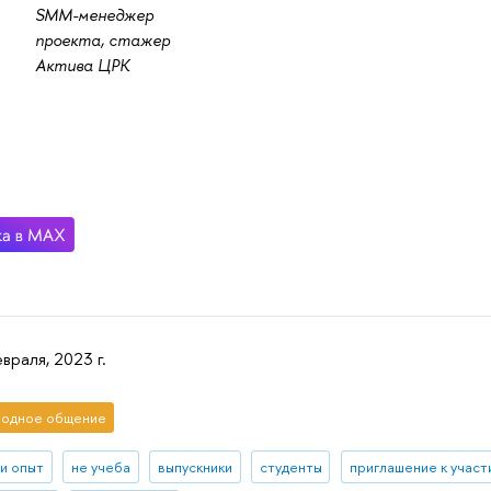
SMM-менеджер
проекта, стажер
Актива ЦРК
враля, 2023 г.
одное общение
 и опыт
не учеба
выпускники
студенты
приглашение к учас