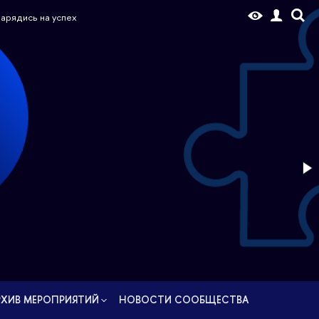
РУС
 зарядись на успех
РХИВ МЕРОПРИЯТИЙ
НОВОCТИ СООБЩЕСТВА