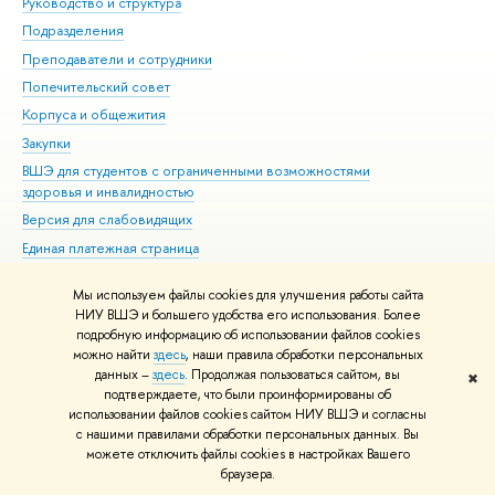
Руководство и структура
Мер
Подразделения
Дов
Преподаватели и сотрудники
Ол
Попечительский совет
При
Корпуса и общежития
При
Закупки
Ди
ВШЭ для студентов с ограниченными возможностями
До
здоровья и инвалидностью
Ас
Версия для слабовидящих
Обр
Единая платежная страница
Мы используем файлы cookies для улучшения работы сайта
Редактору
НИУ ВШЭ и большего удобства его использования. Более
© НИУ ВШЭ 1993–2026
Адреса и контакты
Условия использования
подробную информацию об использовании файлов cookies
материалов
Политика конфиденциальности
Карта сайта
можно найти
здесь
, наши правила обработки персональных
Шрифты HSE Sans и HSE Slab разработаны в
Школе дизайна НИУ ВШЭ
данных –
здесь
. Продолжая пользоваться сайтом, вы
✖
подтверждаете, что были проинформированы об
использовании файлов cookies сайтом НИУ ВШЭ и согласны
с нашими правилами обработки персональных данных. Вы
можете отключить файлы cookies в настройках Вашего
браузера.