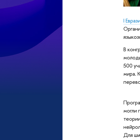
I Евра
Органи
языкоз
В конг
молоды
500 уч
мира. 
перево
Програ
могли 
теории
нейрол
Для ши