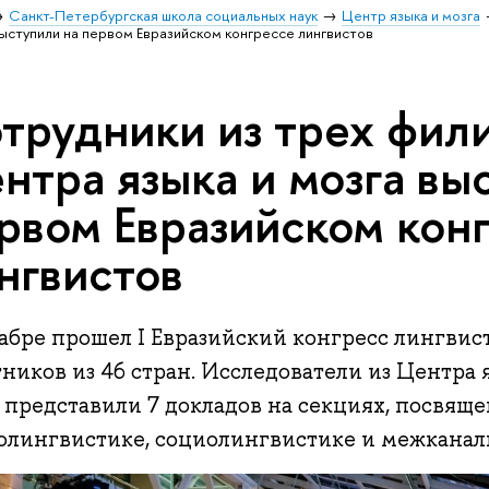
Санкт-Петербургская школа социальных наук
Центр языка и мозга
ыступили на первом Евразийском конгрессе лингвистов
трудники из трех фил
нтра языка и мозга вы
рвом Евразийском кон
нгвистов
абре прошел I Евразийский конгресс лингвис
ников из 46 стран. Исследователи из Центра
представили 7 докладов на секциях, посвяще
олингвистике, социолингвистике и межкана