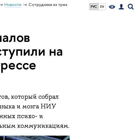
Новости
Сотрудники из трех
РУС
EN
иалов
ступили на
грессе
тов, который собрал
 языка и мозга НИУ
нных психо- и
льным коммуникациям.