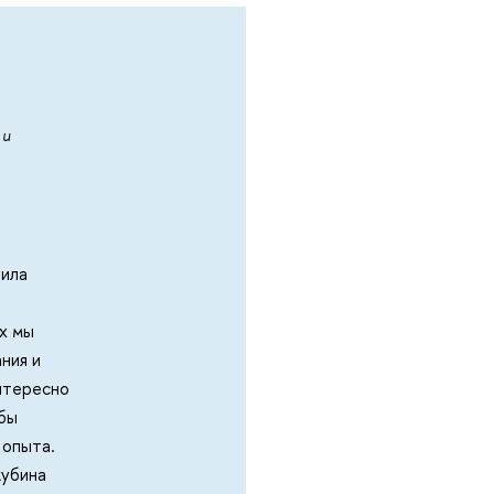
 и
тила
ах мы
ния и
интересно
обы
 опыта.
жубина