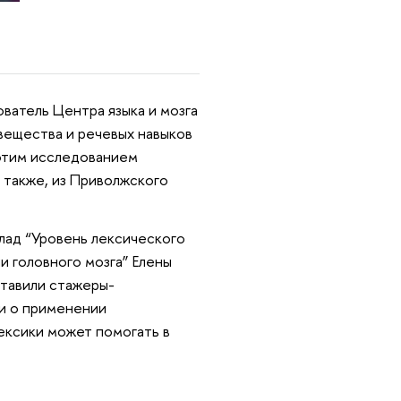
ватель Центра языка и мозга
вещества и речевых навыков
 этим исследованием
 также, из Приволжского
лад “Уровень лексического
и головного мозга” Елены
ставили стажеры-
ли о применении
ексики может помогать в