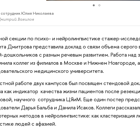
 сотрудник Юлия Николаева
Дмитрий Вавилов
ной секции по психо- и нейролингвистике стажер-исследо
ета Дмитрова представила доклад о связи объема серого 
й-дошкольников с разным речевым развитием. Работа над
нила коллег из филиалов в Москве и Нижнем Новгороде, а
овательского медицинского университета.
тной работе двух кампусов был посвящен стендовой док
а как индикатор качества жизни пациентов после резекци
овой, научного сотрудника ЦЯиМ. Еще один постер пред
ователи Дарья Бальба и Данила Исаков. Коллеги рассказа
терных методов в нейролингвистике: как кластеризация л
стике людей с афазией.