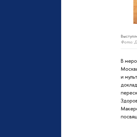
Выступле
Фото: 
В меро
Москвы
и муль
доклад
переск
Здоров
Макеро
посвящ