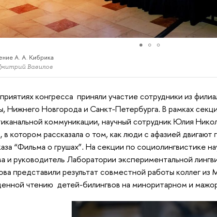
ние А. А. Кибрика
Дмитрий Вавилов
приятиях конгресса приняли участие сотрудники из филиа
, Нижнего Новгорода и Санкт-Петербурга. В рамках секц
тиканальной коммуникации, научный сотрудник Юлия Нико
, в котором рассказала о том, как люди с афазией двигают 
аза “Фильма о грушах”. На секции по социолингвистике н
а и руководитель Лаборатории экспериментальной лингв
ва представили результат совместной работы коллег из М
енной чтению детей-билингвов на миноритарном и мажор