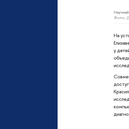
Научный
Фото: 
На уст
Елизав
у дете
объеди
исслед
Совмес
доступ
Красил
исслед
компью
диагно