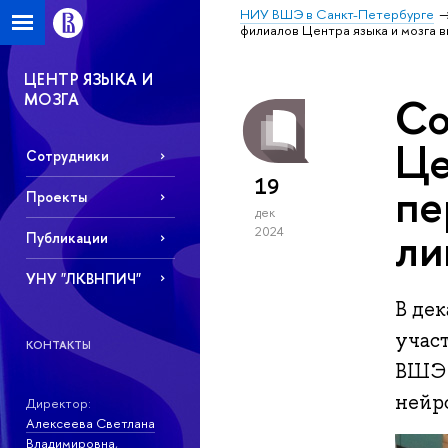
НИУ ВШЭ в Санкт-Петербурге
филиалов Центра языка и мозга в
ЦЕНТР ЯЗЫКА И
МОЗГА
Со
Це
Сотрудники
19
пе
Проекты
дек
ли
2024
Публикации
УНУ "ЛКВНПИЧ"
В дек
участ
КОНТАКТЫ
ВШЭ 
нейр
Директор:
Алексеева Светлана
Владимировна
,