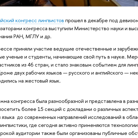
зийский конгресс лингвистов
прошел в декабре под девизом
заторами конгресса выступили Министерство науки и выс
нания РАН, МГЛУ и др.
рессе приняли участие ведущие отечественные и зарубежн
е ученые и студенты, начинающие свой путь в науке. Ме
астников из 46 стран, и стало знаковым событием для линг
Кроме двух рабочих языков
— русского и английского — не
дились на жестовый язык.
мма конгресса была разнообразной и представлена в разн
посетить более 15 секций с докладами о различных аспект
 языка до современных направлений исследований в обла
ингвистики, где сегодня активно применяются технологии
рокой аудитории также были организованы публичные обс