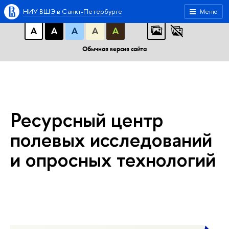
A
A
A
АБB
АБB
АБB
НИУ ВШЭ в Санкт-Петербурге
Меню
А
А
А
А
А
Обычная версия сайта
Ресурсный центр
полевых исследований
и опросных технологий