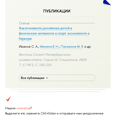
ПУБЛИКАЦИИ
Статья
Вовлеченность российских детей в
физическую активность и спорт: возможности и
барьеры
Иванов С. А.
,
Минина В. Н.
,
Паневина М. В.
и др.
Вестник Санкт-Петербургского
университета. Серия 12: Социология. 2024.
Т. 17. № 2.
С. 192-215.
Все публикации
Нашли
опечатку
?
Выделите её, нажмите Ctrl+Enter и отправьте нам уведомление.