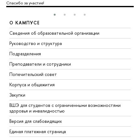
Спасибо за участие!
О КАМПУСЕ
Сведения об образовательной организации
М
Руководство и структура
М
Подразделения
Д
Преподаватели и сотрудники
О
Попечительский совет
П
Корпуса и общежития
П
Закупки
Д
ВШЭ для студентов с ограниченными возможностями
Д
здоровья и инвалидностью
А
Версия для слабовидящих
О
Единая платежная страница