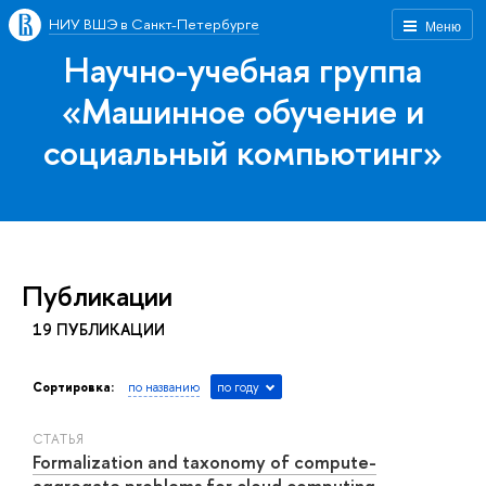
НИУ ВШЭ в Санкт-Петербурге
Меню
Научно-учебная группа
«Машинное обучение и
социальный компьютинг»
Публикации
19 ПУБЛИКАЦИИ
Сортировка:
по названию
по году
СТАТЬЯ
Formalization and taxonomy of compute-
aggregate problems for cloud computing