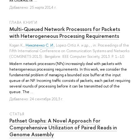
их сложности. ...
Добавлено: 25 марта 2014 г.
ГЛАВА КНИГИ
Multi-Queued Network Processors for Packets
with Heterogeneous Processing Requirements
Kogan K.
,
Николенко С. И.
,
Lopez-Ortiz A.
и др.
, , in: Proceedings of the
Fifth International Conference on Communication Systems and Networks
(COMSNETS 2013).: Bangalore: IEEE Computer Society, 2013. P. 1–10.
Modern network processors (NPs) increasingly deal with packets with
heterogeneous processing requirements. In this work, we consider the
fundamental problem of managing a bounded size buffer at the input
queue of an NP. Incoming traffic consists of packets, each packet requiring
several rounds of processing before it can be transmitted out of the
queue. The ...
Добавлено: 24 сентября 2013 г.
СТАТЬЯ
Pathset Graphs: A Novel Approach for
Comprehensive Utilization of Paired Reads in
Genome Assembly