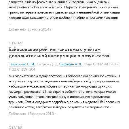
свидетельства во фрагменте знаний с интервальными оценками
алгебраической байесовской сети. Переход к накрывающим оценкам
границ интервала позволяет привести задачу нелинейной оптимизации
к серии задач квадратичного или дробно-линейного программирования
...
Добавлено: 25 марта 2014 г.
СТАТЬЯ
Байесовские рейтинг-системы с учётом
дополнительной информации о результатах
Николенко С. И.
,
Сердюк Д. В.
,
Сироткин А. В.
, Труды СПИИРАН 2012
Т. 22 С. 189–204
Мы рассматриваем задачу построения байесовской рейтинг-системы, в
которой из результатов отдельных матчей/турниров (упорядочиваний на
небольшом множестве) обучается единая ранжирующая функция.
Расширяя результаты [9], мы строим рейтинг-систему, которая может
учитывать дополнительную численную информацию о результатах
турниров. Статья содержит подробные описания моделей байесовских
рейтинг-систем, алгоритмы вывода и результаты экспериментов. ...
Добавлено: 13 февраля 2013 г.
СТАТЬЯ