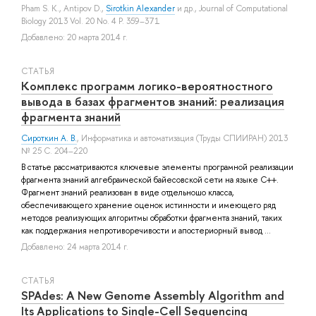
Pham S. K.
,
Antipov D.
,
Sirotkin Alexander
и др.
, Journal of Computational
Biology 2013 Vol. 20 No. 4 P. 359–371
Добавлено: 20 марта 2014 г.
СТАТЬЯ
Комплекс программ логико-вероятностного
вывода в базах фрагментов знаний: реализация
фрагмента знаний
Сироткин А. В.
, Информатика и автоматизация (Труды СПИИРАН) 2013
№ 25 С. 204–220
В статье рассматриваются ключевые элементы програмной реализации
фрагмента знаний алгебраической байесовской сети на языке С++.
Фрагмент знаний реализован в виде отдельношо класса,
обеспечивающего хранение оценок истинности и имеющего ряд
методов реализующих алгоритмы обработки фрагмента знаний, таких
как поддержания непротиворечивости и апостериорный вывод ...
Добавлено: 24 марта 2014 г.
СТАТЬЯ
SPAdes: A New Genome Assembly Algorithm and
Its Applications to Single-Cell Sequencing