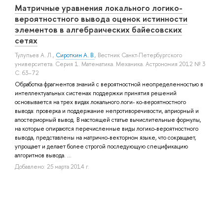
Матричные уравнения локального логико-
вероятностного вывода оценок истинности
элементов в алгебраических байесовских
сетях
Тулупьев А. Л.
,
Сироткин А. В.
, Вестник Санкт-Петербургского
университета. Серия 1. Математика. Механика. Астрономия 2012 № 3
С. 63–72
Обработка фрагментов знаний с вероятностной неопределенностью в
интеллектуальных системах поддержки принятия решений
основывается на трех видах локального логи- ко-вероятностного
вывода: проверка и поддержание непротиворечивости, априорный и
апостериорный вывод. В настоящей статье вычислительные формулы,
на которые опираются перечисленные виды логико-вероятностного
вывода, представлены на матрично-векторном языке, что сокращает,
упрощает и делает более строгой последующую спецификацию
алгоритмов вывода. ...
Добавлено: 25 марта 2014 г.