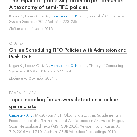
The impact of processing order on performance:
A taxonomy of semi-FIFO policies
Kogan K.
,
Lopez-Ortiz A.
,
Николенко С. И.
и др.
, Journal of Computer and
System Sciences 2017 Vol. 88 P. 220–235
Добавлено: 14 марта 2018 г.
СТАТЬЯ
Online Scheduling FIFO Policies with Admission and
Push-Out
Kogan K.
,
Lopez-Ortiz A.
,
Николенко С. И.
и др.
, Theory of Computing
Systems 2016 Vol. 58 No. 2 P. 322–344
Добавлено: 8 октября 2014 г.
ГЛАВА КНИГИ
Topic modeling for answers detection in online
game chats
Сироткин А. В.
,
Мусабиров И. Л.
,
Okopny P.
и др.
, , in: Supplementary
Proceedings of the 5th International Conference on Analysis of Images,
Social Networks and Texts (AIST-SUP 2016), Yekaterinburg, Russia, April
7-9, 2016.Vol. 1710.: Aachen: CEUR Workshop Proceedings, 2016.