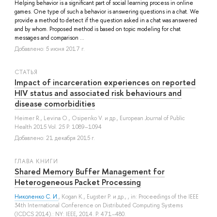
Helping behavior is a significant part of social learning process in online
games. One type of such a behavior is answering questions in a chat. We
provide a method to detect if the question asked in a chat was answered
and by whom. Proposed method is based on topic modeling for chat
messages and comparison ...
Добавлено: 5 июня 2017 г.
СТАТЬЯ
Impact of incarceration experiences on reported
HIV status and associated risk behaviours and
disease comorbidities
Heimer R.
,
Levina O.
,
Osipenko V.
и др.
, European Journal of Public
Health 2015 Vol. 25 P. 1089–1094
Добавлено: 21 декабря 2015 г.
ГЛАВА КНИГИ
Shared Memory Buffer Management for
Heterogeneous Packet Processing
Николенко С. И.
,
Kogan K.
,
Eugster P.
и др.
, , in: Proceedings of the IEEE
34th International Conference on Distributed Computing Systems
(ICDCS 2014).: NY: IEEE, 2014. P. 471–480.