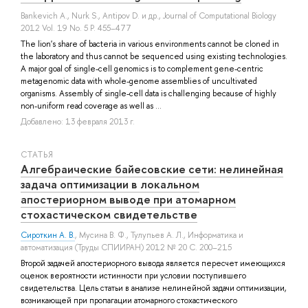
Bankevich A.
,
Nurk S.
,
Antipov D.
и др.
, Journal of Computational Biology
2012 Vol. 19 No. 5 P. 455–477
The lion's share of bacteria in various environments cannot be cloned in
the laboratory and thus cannot be sequenced using existing technologies.
A major goal of single-cell genomics is to complement gene-centric
metagenomic data with whole-genome assemblies of uncultivated
organisms. Assembly of single-cell data is challenging because of highly
non-uniform read coverage as well as ...
Добавлено: 13 февраля 2013 г.
СТАТЬЯ
Алгебраические байесовские сети: нелинейная
задача оптимизации в локальном
апостериорном выводе при атомарном
стохастическом свидетельстве
Сироткин А. В.
,
Мусина В. Ф.
,
Тулупьев А. Л.
, Информатика и
автоматизация (Труды СПИИРАН) 2012 № 20 С. 200–215
Второй задачей апостериорного вывода является пересчет имеющихся
оценок вероятности истинности при условии поступившего
свидетельства. Цель статьи в анализе нелинейной задачи оптимизации,
возникающей при пропагации атомарного стохастического