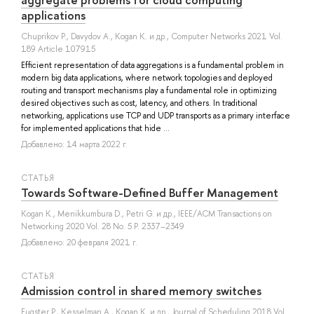
applications
Chuprikov P.
,
Davydov A.
,
Kogan K.
и др.
, Computer Networks 2021 Vol.
189 Article 107915
Efficient representation of data aggregations is a fundamental problem in
modern big data applications, where network topologies and deployed
routing and transport mechanisms play a fundamental role in optimizing
desired objectives such as cost, latency, and others. In traditional
networking, applications use TCP and UDP transports as a primary interface
for implemented applications that hide ...
Добавлено: 14 марта 2022 г.
СТАТЬЯ
Towards Software-Defined Buffer Management
Kogan K.
,
Menikkumbura D.
,
Petri G.
и др.
, IEEE/ACM Transactions on
Networking 2020 Vol. 28 No. 5 P. 2337–2349
Добавлено: 20 февраля 2021 г.
СТАТЬЯ
Admission control in shared memory switches
Eugster P.
,
Kesselman A.
,
Kogan K.
и др.
, Journal of Scheduling 2018 Vol.