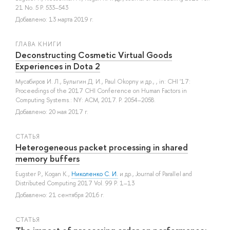
21 No. 5 P. 533–543
Добавлено: 13 марта 2019 г.
ГЛАВА КНИГИ
Deconstructing Cosmetic Virtual Goods
Experiences in Dota 2
Мусабиров И. Л.
,
Булыгин Д. И.
,
Paul Okopny
и др.
, , in: CHI '17:
Proceedings of the 2017 CHI Conference on Human Factors in
Computing Systems.: NY: ACM, 2017. P. 2054–2058.
Добавлено: 20 мая 2017 г.
СТАТЬЯ
Heterogeneous packet processing in shared
memory buffers
Eugster P.
,
Kogan K.
,
Николенко С. И.
и др.
, Journal of Parallel and
Distributed Computing 2017 Vol. 99 P. 1–13
Добавлено: 21 сентября 2016 г.
СТАТЬЯ