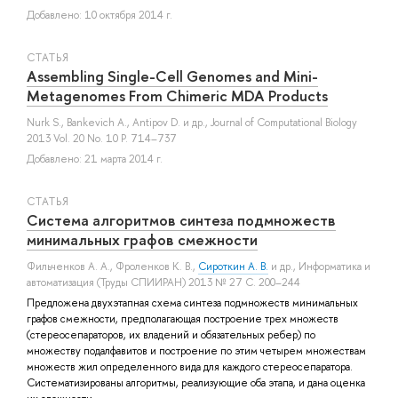
Добавлено: 10 октября 2014 г.
СТАТЬЯ
Assembling Single-Cell Genomes and Mini-
Metagenomes From Chimeric MDA Products
Nurk S.
,
Bankevich A.
,
Antipov D.
и др.
, Journal of Computational Biology
2013 Vol. 20 No. 10 P. 714–737
Добавлено: 21 марта 2014 г.
СТАТЬЯ
Cистема алгоритмов синтеза подмножеств
минимальных графов смежности
Фильченков А. А.
,
Фроленков К. В.
,
Сироткин А. В.
и др.
, Информатика и
автоматизация (Труды СПИИРАН) 2013 № 27 С. 200–244
Предложена двухэтапная схема синтеза подмножеств минимальных
графов смежности, предполагающая построение трех множеств
(стереосепараторов, их владений и обязательных ребер) по
множеству подалфавитов и построение по этим четырем множествам
множеств жил определенного вида для каждого стереосепаратора.
Систематизированы алгоритмы, реализующие оба этапа, и дана оценка