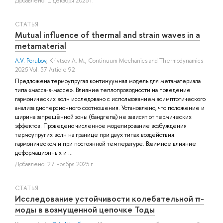
Добавлено: 1 декабря 2025 г.
СТАТЬЯ
Mutual influence of thermal and strain waves in a
metamaterial
A.V. Porubov
,
Krivtsov A. M.
, Continuum Mechanics and Thermodynamics
2025 Vol. 37 Article 92
Предложена термоупругая континуумная модель для метаматериала
типа «масса-в-массе». Влияние теплопроводности на поведение
гармонических волн исследовано с использованием асимптотического
анализа дисперсионного соотношения. Установлено, что положение и
ширина запрещённой зоны (бандгепа) не зависят от термических
эффектов. Проведено численное моделирование возбуждения
термоупругих волн на границе при двух типах воздействия:
гармоническом и при постоянной температуре. Взаимное влияние
деформационных и ...
Добавлено: 27 ноября 2025 г.
СТАТЬЯ
Исследование устойчивости колебательной π-
моды в возмущенной цепочке Тоды