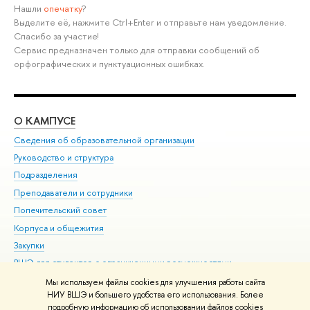
Нашли
опечатку
?
Выделите её, нажмите Ctrl+Enter и отправьте нам уведомление.
Спасибо за участие!
Сервис предназначен только для отправки сообщений об
орфографических и пунктуационных ошибках.
О КАМПУСЕ
ОБ
Сведения об образовательной организации
Мер
Руководство и структура
Мер
Подразделения
Дов
Преподаватели и сотрудники
Ол
Попечительский совет
При
Корпуса и общежития
При
Закупки
Ди
ВШЭ для студентов с ограниченными возможностями
До
здоровья и инвалидностью
Ас
Мы используем файлы cookies для улучшения работы сайта
Версия для слабовидящих
НИУ ВШЭ и большего удобства его использования. Более
Обр
подробную информацию об использовании файлов cookies