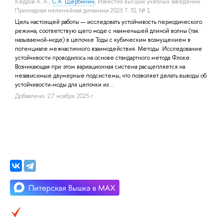
Кедров А. А.
,
С.А. Щербинин
, Известия высших учебных заведений.
Прикладная нелинейная динамика 2025 Т. 31 № 1
Цель настоящей работы — исследовать устойчивость периодического
режима, соответствую щего моде с наименьшей длиной волны (так
называемой-моде) в цепочке Тоды с кубическим возмущением в
потенциале межчастичного взаимодействия. Методы. Исследование
устойчивости проводилось на основе стандартного метода Флоке.
Возникающая при этом вариационная система расщепляется на
независимые двумерные подсистемы, что позволяет делать выводы об
устойчивости-моды для цепочки из ...
Добавлено: 27 ноября 2025 г.