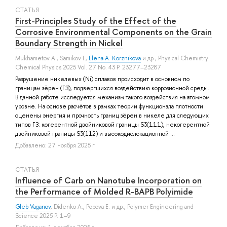
СТАТЬЯ
First-Principles Study of the Effect of the
Corrosive Environmental Components on the Grain
Boundary Strength in Nickel
Mukhametov A.
,
Samikov I.
,
Elena A. Korznikova
и др.
, Physical Chemistry
Chemical Physics 2025 Vol. 27 No. 43 P. 23277–23287
Разрушение никелевых (Ni) сплавов происходит в основном по
границам зёрен (ГЗ), подвергшихся воздействию коррозионной среды.
В данной работе исследуется механизм такого воздействия на атомном
уровне. На основе расчётов в рамках теории функционала плотности
оценены энергия и прочность границ зёрен в никеле для следующих
типов ГЗ: когерентной двойниковой границы S3(111), некогерентной
двойниковой границы S3(1̅1̅2) и высокодислокационной ...
Добавлено: 27 ноября 2025 г.
СТАТЬЯ
Influence of Carb on Nanotube Incorporation on
the Performance of Molded R-BAPB Polyimide
Gleb Vaganov
,
Didenko A.
,
Popova E.
и др.
, Polymer Engineering and
Science 2025 P. 1–9