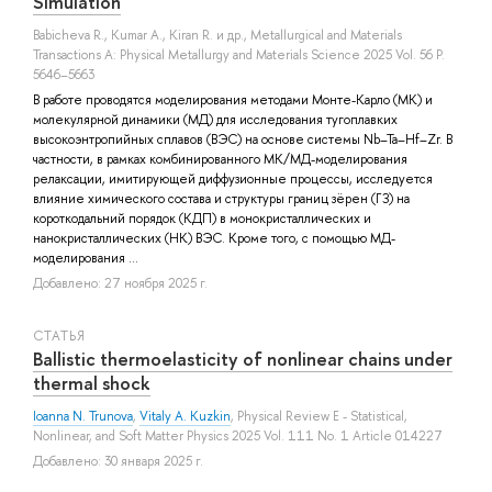
Simulation
Babicheva R.
,
Kumar A.
,
Kiran R.
и др.
, Metallurgical and Materials
Transactions A: Physical Metallurgy and Materials Science 2025 Vol. 56 P.
5646–5663
В работе проводятся моделирования методами Монте-Карло (МК) и
молекулярной динамики (МД) для исследования тугоплавких
высокоэнтропийных сплавов (ВЭС) на основе системы Nb–Ta–Hf–Zr. В
частности, в рамках комбинированного МК/МД-моделирования
релаксации, имитирующей диффузионные процессы, исследуется
влияние химического состава и структуры границ зёрен (ГЗ) на
короткодальний порядок (КДП) в монокристаллических и
нанокристаллических (НК) ВЭС. Кроме того, с помощью МД-
моделирования ...
Добавлено: 27 ноября 2025 г.
СТАТЬЯ
Ballistic thermoelasticity of nonlinear chains under
thermal shock
Ioanna N. Trunova
,
Vitaly A. Kuzkin
, Physical Review E - Statistical,
Nonlinear, and Soft Matter Physics 2025 Vol. 111 No. 1 Article 014227
Добавлено: 30 января 2025 г.