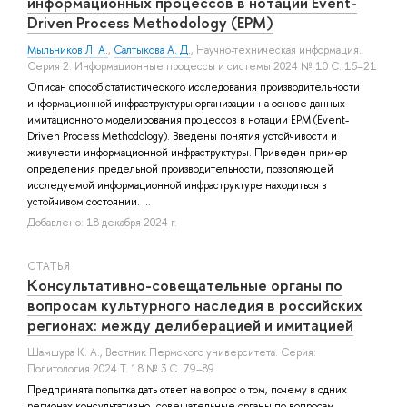
информационных процессов в нотации Event-
Driven Process Methodology (EPM)
Мыльников Л. А.
,
Салтыкова А. Д.
, Научно-техническая информация.
Серия 2: Информационные процессы и системы 2024 № 10 С. 15–21
Описан способ статистического исследования производительности
информационной инфраструктуры организации на основе данных
имитационного моделирования процессов в нотации EPM (Event-
Driven Process Methodology). Введены понятия устойчивости и
живучести информационной инфраструктуры. Приведен пример
определения предельной производительности, позволяющей
исследуемой информационной инфраструктуре находиться в
устойчивом состоянии. ...
Добавлено: 18 декабря 2024 г.
СТАТЬЯ
Консультативно-совещательные органы по
вопросам культурного наследия в российских
регионах: между делиберацией и имитацией
Шамшура К. А.
, Вестник Пермского университета. Серия:
Политология 2024 Т. 18 № 3 С. 79–89
Предпринята попытка дать ответ на вопрос о том, почему в одних
регионах консультативно- совещательные органы по вопросам