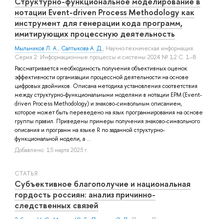
Структурно-функциональное моделирование в
нотации Event-driven Process Methodology как
инструмент для генерации кода программ,
имитирующих процессную деятельность
Мыльников Л. А.
,
Салтыкова А. Д.
, Научно-техническая информация.
Серия 2: Информационные процессы и системы 2024 № 12 С. 1–8
Рассматривается необходимость получения объективных оценок
эффективности организации процессной деятельности на основе
цифровых двойников. Описана методика установления соответствия
между структурно-функциональными моделями в нотации EPM (Event-
driven Process Methodology) и знаково-символьным описанием,
которое может быть переведено на язык программирования на основе
группы правил. Приведены примеры получения знаково-символьного
описания и программ на языке R по заданной структурно-
функциональной модели, а ...
Добавлено: 15 марта 2025 г.
СТАТЬЯ
Субъективное благополучие и национальная
гордость россиян: анализ причинно-
следственных связей