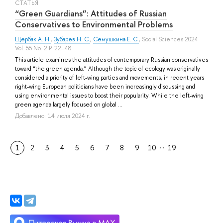
СТАТЬЯ
“Green Guardians”: Attitudes of Russian
Conservatives to Environmental Problems
Щербак А. Н.
,
Зубарев Н. С.
,
Семушкина Е. С.
, Social Sciences 2024
Vol. 55 No. 2 P. 22–48
This article examines the attitudes of contemporary Russian conservatives
toward “the green agenda.” Although the topic of ecology was originally
considered a priority of left-wing parties and movements, in recent years
right-wing European politicians have been increasingly discussing and
using environmental issues to boost their popularity. While the left-wing
green agenda largely focused on global ...
Добавлено: 14 июля 2024 г.
…
1
2
3
4
5
6
7
8
9
10
19