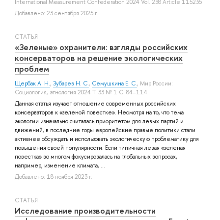
International Measurement Confederation 2024 Vol. 238 Article 115235
Добавлено: 23 сентября 2025 г.
СТАТЬЯ
«Зеленые» охранители: взгляды российских
консерваторов на решение экологических
проблем
Щербак А. Н.
,
Зубарев Н. С.
,
Семушкина Е. С.
, Мир России:
Социология, этнология 2024 Т. 33 № 1 С. 84–114
Данная статья изучает отношение современных российских
консерваторов к «зеленой повестке». Несмотря на то, что тема
экологии изначально считалась приоритетом для левых партий и
движений, в последние годы европейские правые политики стали
активнее обсуждать и использовать экологическую проблематику для
повышения своей популярности. Если типичная левая «зеленая
повестка» во многом фокусировалась на глобальных вопросах,
например, изменение климата, ...
Добавлено: 18 ноября 2023 г.
СТАТЬЯ
Исследование производительности