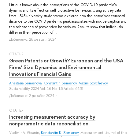
Little is known about the perceptions of the COVID-19 pandemic’s
dynamic and its effect on self-protective behaviour. Using survey data
from 1343 university students we explored how the perceived temporal
distance to the COVID pandemic peak associates with risk perception and
the adherence of preventive behaviours. Results show that individuals
differ in their perception of ...
Добавлено: 26 февраля 2024 г.
СТАТЬЯ
Green Patents or Growth? European and the USA
Firms’ Size Dynamics and Environmental
Innovations Financial Gains
Anastasia Semenova
,
Konstantin Semenov
,
Maxim Storchevoy
,
Sustainability 2024 Vol. 16 No. 15 Article 6438
Добавлено: 2 декабря 2024 г.
СТАТЬЯ
Increasing measurement accuracy by
nonparametric data reconciliation
Vladimir A. Garanin
,
Konstantin K. Semenov
, Measurement: Journal of the