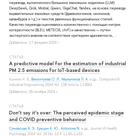
перевода, выполненного большими языковыми моделями (LLM):
DeepSeek, Grok, Mistral, Qwen, GigaChat, Yandex, на основе перевода
выразительных языковых средств (фразеологизмов, омонимов,
каламбуров и т.д.) и текстов различных функциональных стилей.
Качество перевода оценивалось количественно с помощью метрик
когерентности (BLEU, METEOR, chrF) и качественно — путем
экспертного анализа на соответствие критериям адекватности, ...
Добавлено: 27 февраля 2026 г.
СТАТЬЯ
A predictive model for the estimation of industrial
PM 2.5 emissions for IoT-based devices
Кычкин А. В.
,
Викентьева О. Л.
,
Мыльников Л. А.
и др.
, Computers &
Industrial Engineering 2024 Vol. 198 Article 110662
Добавлено: 28 октября 2024 г.
СТАТЬЯ
Don’t say it’s over: The perceived epidemic stage
and COVID preventive behaviour
Синявская Я. Э.
,
Ерицян К. Ю.
,
Antonova N.
и др.
, Journal of Health
Psychology 2024 Vol. 29 No. 10 P. 1150–1163