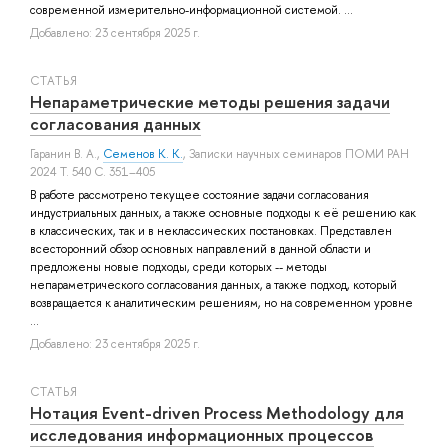
современной измерительно-информационной системой. ...
Добавлено: 23 сентября 2025 г.
СТАТЬЯ
Непараметрические методы решения задачи
согласования данных
Гаранин В. А.
,
Семенов К. К.
, Записки научных семинаров ПОМИ РАН
2024 Т. 540 С. 351–405
В работе рассмотрено текущее состояние задачи согласования
индустриальных данных, а также основные подходы к её решению как
в классических, так и в неклассических постановках. Представлен
всесторонний обзор основных направлений в данной области и
предложены новые подходы, среди которых -- методы
непараметрического согласования данных, а также подход, который
возвращается к аналитическим решениям, но на современном уровне
...
Добавлено: 23 сентября 2025 г.
СТАТЬЯ
Нотация Event-driven Process Methodology для
исследования информационных процессов