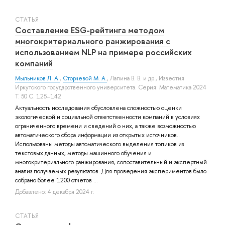
СТАТЬЯ
Составление ESG-рейтинга методом
многокритериального ранжирования с
использованием NLP на примере российских
компаний
Мыльников Л. А.
,
Сторчевой М. А.
,
Лапина В. В.
и др.
, Известия
Иркутского государственного университета. Серия: Математика 2024
Т. 50 С. 125–142
Актуальность исследования обусловлена сложностью оценки
экологической и социальной ответственности компаний в условиях
ограниченного времени и сведений о них, а также возможностью
автоматического сбора информации из открытых источников..
Использованы методы автоматического выделения топиков из
текстовых данных, методы машинного обучения и
многокритериального ранжирования, сопоставительный и экспертный
анализ получаемых результатов. Для проведения экспериментов было
собрано более 1200 отчетов ...
Добавлено: 4 декабря 2024 г.
СТАТЬЯ