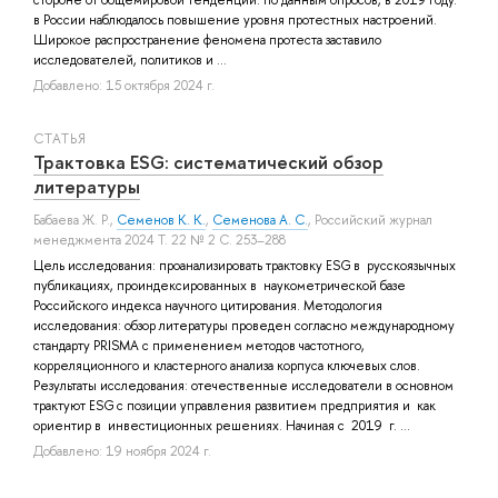
в России наблюдалось повышение уровня протестных настроений.
Широкое распространение феномена протеста заставило
исследователей, политиков и ...
Добавлено: 15 октября 2024 г.
СТАТЬЯ
Трактовка ESG: систематический обзор
литературы
Бабаева Ж. Р.
,
Семенов К. К.
,
Семенова А. С.
, Российский журнал
менеджмента 2024 Т. 22 № 2 С. 253–288
Цель исследования: проанализировать трактовку ESG в русскоязычных
публикациях, проиндексированных в наукометрической базе
Российского индекса научного цитирования. Методология
исследования: обзор литературы проведен согласно международному
стандарту PRISMA с применением методов частотного,
корреляционного и кластерного анализа корпуса ключевых слов.
Результаты исследования: отечественные исследователи в основном
трактуют ESG с позиции управления развитием предприятия и как
ориентир в инвестиционных решениях. Начиная с 2019 г. ...
Добавлено: 19 ноября 2024 г.