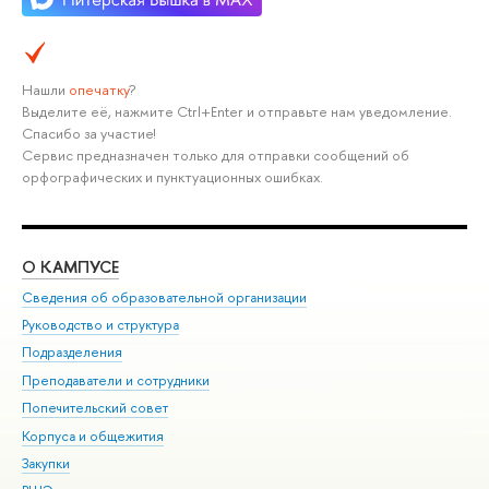
Нашли
опечатку
?
Выделите её, нажмите Ctrl+Enter и отправьте нам уведомление.
Спасибо за участие!
Сервис предназначен только для отправки сообщений об
орфографических и пунктуационных ошибках.
О КАМПУСЕ
ОБ
Сведения об образовательной организации
Мер
Руководство и структура
Мер
Подразделения
Дов
Преподаватели и сотрудники
Ол
Попечительский совет
При
Корпуса и общежития
При
Закупки
Ди