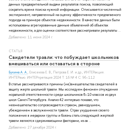
данных предварительной выдачи результатов поиска, позволяющий
сократить время поиска нужной информации. Описывается численный
эксперимент, направленный на оценку эффективности предлагаемого
подхода на примере объектов недвижимости. В качестве данных были
использованы агрегированные данные объявлений об объектах
недвижимости, а для оценки соответствия рассматривали результаты ...
Добавлено: 11 июня 2024 г.
СТАТЬЯ
Свидетели травли: что побуждает школьников
вмешиваться или оставаться в стороне
Букина А. А.
,
Елисеева Е. В.
,
Петрова Е. И.
и др.
, ИНТЕРакция.
ИНТЕРвью. ИНТЕРпретация 2024 Т. 16 № 4 С. 96–112
В статье рассматриваются причины (не)вмешательства свидетелей в
защиту жертв школьной травли. Мы исследуем феномен отчуждения
моральной ответственности среди школьников 8–10 классов из двух
школ Санкт-Петербурга. Анализ 42 интервью показал, что
невмешательство сопровождается страхом, равнодушием,
убеждением в заслуженности травли. Страх ухудшения своего
положения в иерархии группы и боязнь стать следующей жертвой
травли являются сдерживающими факторами, из-за ...
Добавлено: 27 декабря 2024 г.