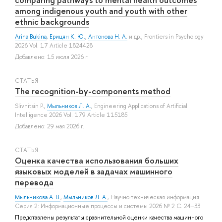
among indigenous youth and youth with other
ethnic backgrounds
Arina Bukina
,
Ерицян К. Ю.
,
Антонова Н. А.
и др.
, Frontiers in Psychology
2026 Vol. 17 Article 1824428
Добавлено: 15 июля 2026 г.
СТАТЬЯ
The recognition-by-components method
Slivnitsin P.
,
Мыльников Л. А.
, Engineering Applications of Artificial
Intelligence 2026 Vol. 179 Article 115185
Добавлено: 29 мая 2026 г.
СТАТЬЯ
Оценка качества использования больших
языковых моделей в задачах машинного
перевода
Мыльникова А. В.
,
Мыльников Л. А.
, Научно-техническая информация.
Серия 2: Информационные процессы и системы 2026 № 2 С. 24–33
Представлены результаты сравнительной оценки качества машинного