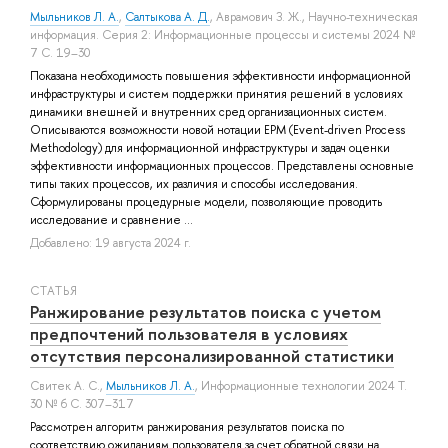
Мыльников Л. А.
,
Салтыкова А. Д.
,
Аврамович З. Ж.
, Научно-техническая
информация. Серия 2: Информационные процессы и системы 2024 №
7 С. 19–30
Показана необходимость повышения эффективности информационной
инфраструктуры и систем поддержки принятия решений в условиях
динамики внешней и внутренних сред организационных систем.
Описываются возможности новой нотации EPM (Event-driven Process
Methodology) для информационной инфраструктуры и задач оценки
эффективности информационных процессов. Представлены основные
типы таких процессов, их различия и способы исследования.
Сформулированы процедурные модели, позволяющие проводить
исследование и сравнение ...
Добавлено: 19 августа 2024 г.
СТАТЬЯ
Ранжирование результатов поиска с учетом
предпочтений пользователя в условиях
отсутствия персонализированной статистики
Свитек А. С.
,
Мыльников Л. А.
, Информационные технологии 2024 Т.
30 № 6 С. 307–317
Рассмотрен алгоритм ранжирования результатов поиска по
соответствию ожиданиям пользователя за счет обратной связи на