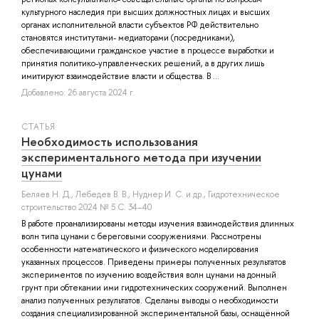
культурного наследия при высших должностных лицах и высших
органах исполнительной власти субъектов РФ действительно
становятся институтами- медиаторами (посредниками),
обеспечивающими гражданское участие в процессе выработки и
принятия политико-управленческих решений, а в других лишь
имитируют взаимодействие власти и общества. В ...
Добавлено: 26 августа 2024 г.
СТАТЬЯ
Необходимость использования
экспериментального метода при изучении
цунами
Беляев Н. Д.
,
Лебедев В. В.
,
Нуднер И. С.
и др.
, Гидротехническое
строительство 2024 № 5 С. 34–40
В работе проанализированы методы изучения взаимодействия длинных
волн типа цунами с береговыми сооружениями. Рассмотрены
особенности математического и физического моделирования
указанных процессов. Приведены примеры полученных результатов
экспериментов по изучению воздействия волн цунами на донный
грунт при обтекании ими гидротехнических сооружений. Выполнен
анализ полученных результатов. Сделаны выводы о необходимости
создания специализированной экспериментальной базы, оснащённой