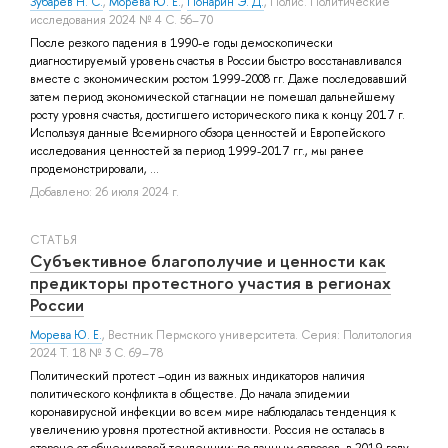
Зубарев Н. С.
,
Морева Ю. Е.
,
Понарин Э. Д.
, Полис. Политические
исследования 2024 № 4 С. 56–70
После резкого падения в 1990-е годы демоскопически
диагностируемый уровень счастья в России быстро восстанавливался
вместе с экономическим ростом 1999-2008 гг. Даже последовавший
затем период экономической стагнации не помешал дальнейшему
росту уровня счастья, достигшего исторического пика к концу 2017 г.
Используя данные Всемирного обзора ценностей и Европейского
исследования ценностей за период 1999-2017 гг., мы ранее
продемонстрировали, ...
Добавлено: 26 июля 2024 г.
СТАТЬЯ
Субъективное благополучие и ценности как
предикторы протестного участия в регионах
России
Морева Ю. Е.
, Вестник Пермского университета. Серия: Политология
2024 Т. 18 № 3 С. 69–78
Политический протест –один из важных индикаторов наличия
политического конфликта в обществе. До начала эпидемии
коронавирусной инфекции во всем мире наблюдалась тенденция к
увеличению уровня протестной активности. Россия не осталась в
стороне от общемировой тенденции: по данным опросов, в 2019 году.