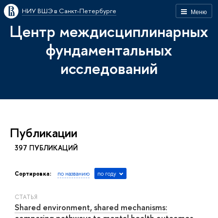
НИУ ВШЭ в Санкт-Петербурге
Меню
Центр междисциплинарных
фундаментальных
исследований
Публикации
397 ПУБЛИКАЦИЙ
Сортировка:
по названию
по году
СТАТЬЯ
Shared environment, shared mechanisms:
comparing pathways to mental health outcomes