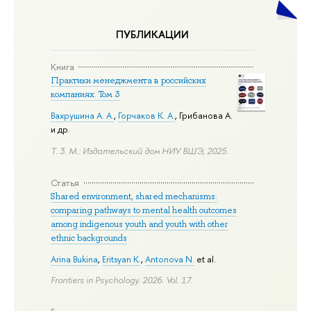
ПУБЛИКАЦИИ
Книга
Практики менеджмента в российских
компаниях. Том 3
Вахрушина А. А.
,
Горчаков К. А.
, Грибанова А.
и др.
Т. 3. М.: Издательский дом НИУ ВШЭ, 2025.
Статья
Shared environment, shared mechanisms:
comparing pathways to mental health outcomes
among indigenous youth and youth with other
ethnic backgrounds
Arina Bukina
,
Eritsyan K.
,
Antonova N.
et al.
Frontiers in Psychology. 2026. Vol. 17.