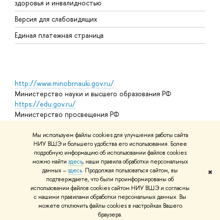
здоровья и инвалидностью
А
Версия для слабовидящих
О
Единая платежная страница
http://www.minobrnauki.gov.ru/
Министерство науки и высшего образования РФ
https://edu.gov.ru/
Министерство просвещения РФ
https://elearning.hse.ru/mooc
Массовые открытые онлайн-курсы
Мы используем файлы cookies для улучшения работы сайта
НИУ ВШЭ и большего удобства его использования. Более
подробную информацию об использовании файлов cookies
можно найти
здесь
, наши правила обработки персональных
© НИУ ВШЭ 1993–2026
Адреса и контакты
Условия
данных –
здесь
. Продолжая пользоваться сайтом, вы
✖
использования материалов
Политика конфиденциальности
Карта
подтверждаете, что были проинформированы об
сайта
использовании файлов cookies сайтом НИУ ВШЭ и согласны
Шрифты HSE Sans и HSE Slab разработаны в
Школе дизайна НИУ
с нашими правилами обработки персональных данных. Вы
ВШЭ
можете отключить файлы cookies в настройках Вашего
Редактору
браузера.