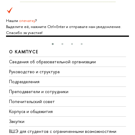
Нашли
опечатку
?
Выделите её, нажмите Ctrl+Enter и отправьте нам уведомление.
Спасибо за участие!
О КАМПУСЕ
Сведения об образовательной организации
М
Руководство и структура
М
Подразделения
Д
Преподаватели и сотрудники
О
Попечительский совет
П
Корпуса и общежития
П
Закупки
Д
ВШЭ для студентов с ограниченными возможностями
Д