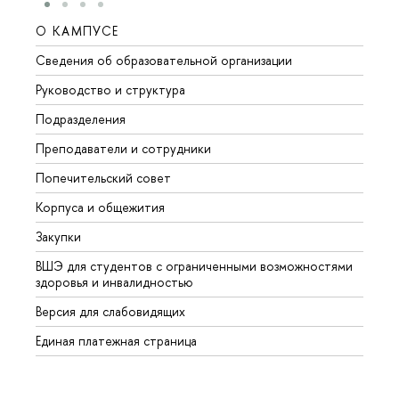
О КАМПУСЕ
ОБР
Сведения об образовательной организации
Мероп
Руководство и структура
Мероп
Подразделения
Довуз
Преподаватели и сотрудники
Олим
Попечительский совет
Прием
Корпуса и общежития
Прием
Закупки
Дипл
ВШЭ для студентов с ограниченными возможностями
Допол
здоровья и инвалидностью
Аспир
Версия для слабовидящих
Обрат
Единая платежная страница