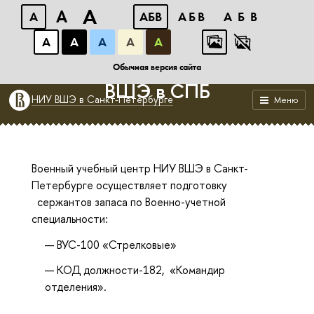
A
A
A
АБB
АБB
АБB
А
А
А
А
А
Военный учебный центр НИУ
Обычная версия сайта
ВШЭ в СПБ
НИУ ВШЭ в Санкт-Петербурге
Меню
Военный учебный центр НИУ ВШЭ в Санкт-
Петербурге осуществляет подготовку
сержантов запаса по Военно-учетной
специальности:
ВУС-100 «Стрелковые»
КОД должности-182, «Командир
отделения».