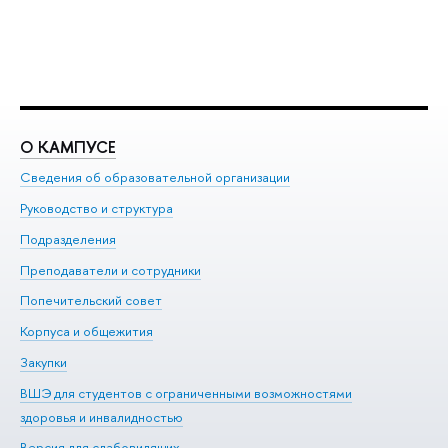
О КАМПУСЕ
О
Сведения об образовательной организации
Ме
Руководство и структура
Ме
Подразделения
До
Преподаватели и сотрудники
Ол
Попечительский совет
Пр
Корпуса и общежития
Пр
Закупки
Ди
ВШЭ для студентов с ограниченными возможностями
До
здоровья и инвалидностью
Ас
Версия для слабовидящих