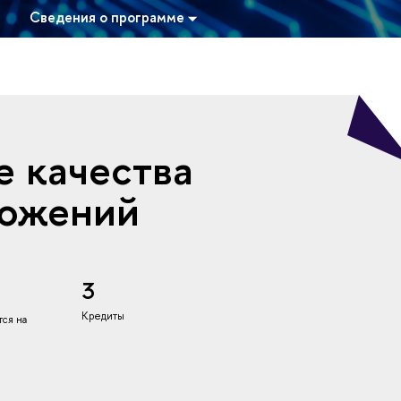
Сведения о программе
 качества
ложений
3
Кредиты
ся на