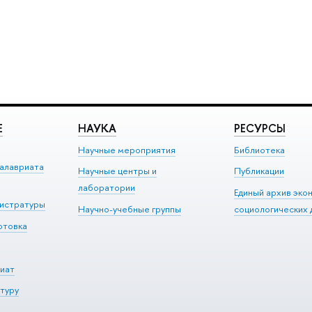
Е
НАУКА
РЕСУРСЫ
Научные мероприятия
Библиотека
алавриата
Научные центры и
Публикации
лаборатории
Единый архив эко
гистратуры
Научно-учебные группы
социологических 
отовка
иат
туру