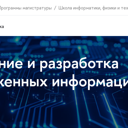
Программы магистратуры
Школа информатики, физики и те
ка
ие и разработка
женных информац