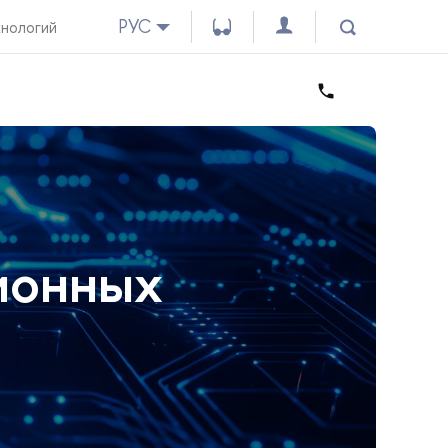
РУС
хнологий
ионных