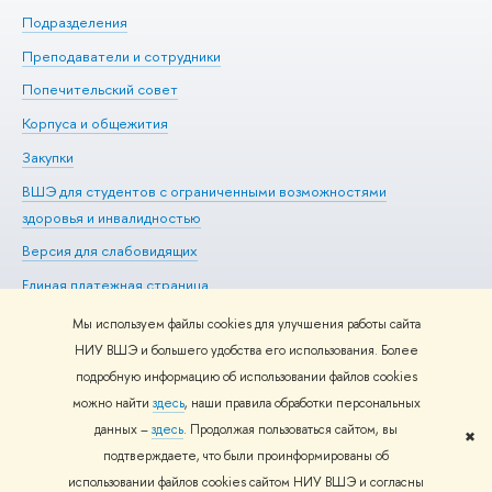
Подразделения
До
Преподаватели и сотрудники
Ол
Попечительский совет
Пр
Корпуса и общежития
Пр
Закупки
Ди
ВШЭ для студентов с ограниченными возможностями
До
здоровья и инвалидностью
Ас
Версия для слабовидящих
Обр
Единая платежная страница
Мы используем файлы cookies для улучшения работы сайта
НИУ ВШЭ и большего удобства его использования. Более
подробную информацию об использовании файлов cookies
Редактору
можно найти
здесь
, наши правила обработки персональных
© НИУ ВШЭ 1993–2026
Адреса и контакты
Условия
данных –
здесь
. Продолжая пользоваться сайтом, вы
использования материалов
Политика конфиденциальности
Карта
✖
подтверждаете, что были проинформированы об
сайта
использовании файлов cookies сайтом НИУ ВШЭ и согласны
Шрифты HSE Sans и HSE Slab разработаны в
Школе дизайна НИУ