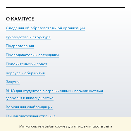
О КАМПУСЕ
О
Сведения об образовательной организации
Ме
Руководство и структура
Ме
Подразделения
До
Преподаватели и сотрудники
Ол
Попечительский совет
Пр
Корпуса и общежития
Пр
Закупки
Ди
ВШЭ для студентов с ограниченными возможностями
До
здоровья и инвалидностью
Ас
Версия для слабовидящих
Обр
Единая платежная страница
Мы используем файлы cookies для улучшения работы сайта