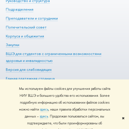
Руководство и структура
Ме
Подразделения
До
Преподаватели и сотрудники
Ол
Попечительский совет
Пр
Корпуса и общежития
Пр
Закупки
Ди
ВШЭ для студентов с ограниченными возможностями
До
здоровья и инвалидностью
Ас
Версия для слабовидящих
Обр
Единая платежная страница
Мы используем файлы cookies для улучшения работы сайта
НИУ ВШЭ и большего удобства его использования. Более
подробную информацию об использовании файлов cookies
Редактору
можно найти
здесь
, наши правила обработки персональных
© НИУ ВШЭ 1993–2026
Адреса и контакты
Условия
данных –
здесь
. Продолжая пользоваться сайтом, вы
использования материалов
Политика конфиденциальности
Карта
✖
подтверждаете, что были проинформированы об
сайта